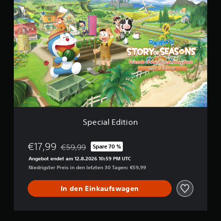
S
i
p
e
e
n
c
d
i
s
a
o
l
f
E
t
d
h
i
e
t
G
i
r
o
e
n
a
Special Edition
t
K
€17,99
€59,99
Spare 70 %
i
Preisnachlass gegenüber dem Originalpreis von 
n
Angebot endet am 12.8.2026 10:59 PM UTC
g
Niedrigster Preis in den letzten 30 Tagen: €59,99
d
o
In den Einkaufswagen
m
D
e
m