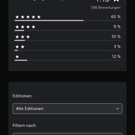
u
586 Bewertungen
65 %
r
9 %
c
10 %
h
3 %
s
12 %
c
h
n
i
Editionen:
t
Alle Editionen
t
Filtern nach:
l