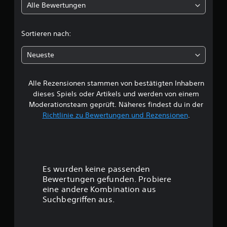
Alle Bewertungen
i
c
Sortieren nach:
h
Neueste
e
Alle Rezensionen stammen von bestätigten Inhabern
B
dieses Spiels oder Artikels und werden von einem
e
Moderationsteam geprüft. Näheres findest du in der
Richtlinie zu Bewertungen und Rezensionen
.
w
e
r
Es wurden keine passenden
t
Bewertungen gefunden. Probiere
eine andere Kombination aus
u
Suchbegriffen aus.
n