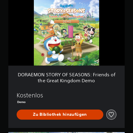
D
O
R
A
E
M
O
N
S
T
O
R
Y
O
DORAEMON STORY OF SEASONS: Friends of
F
the Great Kingdom Demo
S
E
A
Kostenlos
S
Demo
O
N
Zu Bibliothek hinzufügen
S
:
F
r