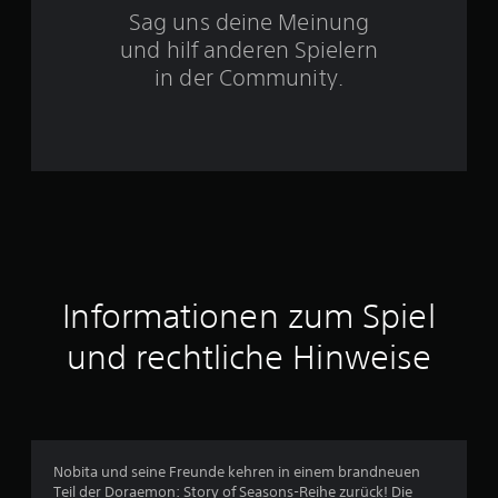
t
Sag uns deine Meinung
und hilf anderen Spielern
e
in der Community.
r
n
e
n
a
u
Informationen zum Spiel
s
und rechtliche Hinweise
5
8
6
Nobita und seine Freunde kehren in einem brandneuen
Teil der Doraemon: Story of Seasons-Reihe zurück! Die