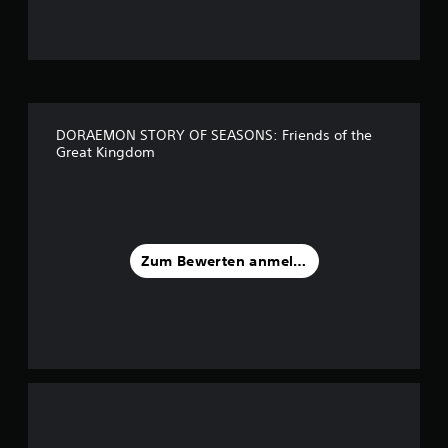
g
:
4
.
DORAEMON STORY OF SEASONS: Friends of the
Great Kingdom
1
3
v
Zum Bewerten anmelden
o
n
5
S