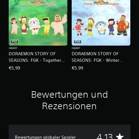
PS5
PS5
OBJEKT
OBJEKT
DORAEMON STORY OF
DORAEMON STORY OF
SEASONS: FGK - Together
SEASONS: FGK - Winter
with Animals
Tales
€5,99
€5,99
Bewertungen und
Rezensionen
D
4.13
Bewertungen globaler Spieler