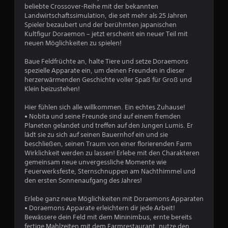
beliebte Crossover-Reihe mit der bekannten
Landwirtschaftssimulation, die seit mehr als 25 Jahren
B
Spieler bezaubert und der berühmten japanischen
Kultfigur Doraemon – jetzt erscheint ein neuer Teil mit
e
neuen Möglichkeiten zu spielen!
w
Baue Feldfrüchte an, halte Tiere und setze Doraemons
spezielle Apparate ein, um deinen Freunden in dieser
e
herzerwärmenden Geschichte voller Spaß für Groß und
Klein beizustehen!
r
Hier fühlen sich alle willkommen. Ein echtes Zuhause!
t
• Nobita und seine Freunde sind auf einem fremden
Planeten gelandet und treffen auf den Jungen Lumis. Er
u
lädt sie zu sich auf seinen Bauernhof ein und sie
beschließen, seinen Traum von einer florierenden Farm
n
Wirklichkeit werden zu lassen! Erlebe mit den Charakteren
gemeinsam neue unvergessliche Momente wie
Feuerwerksfeste, Sternschnuppen am Nachthimmel und
g
den ersten Sonnenaufgang des Jahres!
e
Erlebe ganz neue Möglichkeiten mit Doraemons Apparaten
• Doraemons Apparate erleichtern dir jede Arbeit!
n
Bewässere dein Feld mit dem Mininimbus, ernte bereits
fertige Mahlzeiten mit dem Farmrestaurant, nutze den