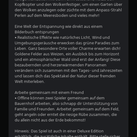
Kopfkopter und den Wolkenfestiger, um einen Garten über
den Wolken anzulegen oder züchte mit dem Anpass-Strahl
Perlen auf dem Meeresboden und vieles mehr!
Eine Welt der Entspannung wie direkt aus einem
Bilderbuch entsprungen
• Realistische Effekte wie natürliches Licht, Wind und
Umgebungsgeräusche erwecken das grüne Paradies zum
Leben. Ganz besondere Orte voller Charme erwarten dich!
Goldene Felder aus Weizen, ein Ausblick bis zum Horizont
und ein atmosphärischer Wald sind erst der Anfang! Diese
bezaubernden und herzerwärmenden Panoramen
verändern sich zusammen mit den Tages- und Jahreszeiten
und lassen dich das Spektakel der Natur dieser fremden
Welt miterleben.
Arbeite gemeinsam mit einem Freund
• Offline können zwei Spieler gemeinsam auf dem
Bauernhof arbeiten, also schnapp dir Unterstützung von
Familie und Freunden. Arbeitet gemeinsam auf dem Feld,
geht angeln oder erntet die riesige Rübe zusammen, die
du allein nicht aus der Erde bekommst!
Hinweis: Das Spiel ist auch in einer Deluxe Edition
erhältlich, die zusätzliche Inhalte enthält. Bitte stelle sicher,