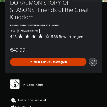
DORAEMON STORY OF 
SEASONS: Friends of the Great 
Kingdom
BANDAI NAMCO ENTERTAINMENT EUROPE
PS5
STANDARD EDITION
4.13
586 Bewertungen
D
u
r
€49,99
c
h
s
In den Einkaufswagen
c
h
n
i
t
t
In-Game-Käufe
l
i
c
Online-Spiel optional
h
e