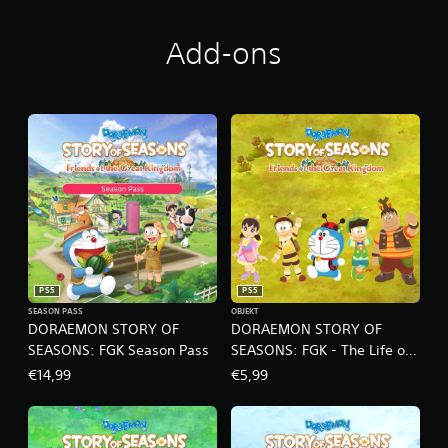
o
Add-ons
PS5
PS5
SEASON PASS
OBJEKT
DORAEMON STORY OF
DORAEMON STORY OF
SEASONS: FGK Season Pass
SEASONS: FGK - The Life of
Insects
€14,99
€5,99