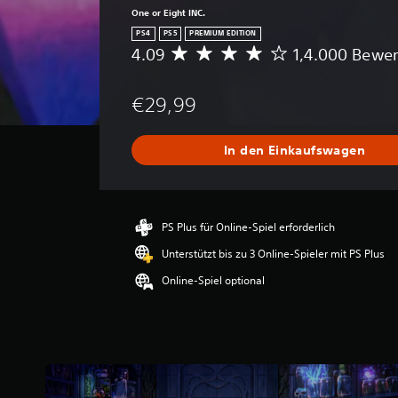
One or Eight INC.
PS4
PS5
PREMIUM EDITION
4.09
1,4.000 Bewe
D
u
r
€29,99
c
h
s
In den Einkaufswagen
c
h
n
i
t
PS Plus für Online-Spiel erforderlich
t
Unterstützt bis zu 3 Online-Spieler mit PS Plus
l
i
Online-Spiel optional
c
h
e
B
e
w
e