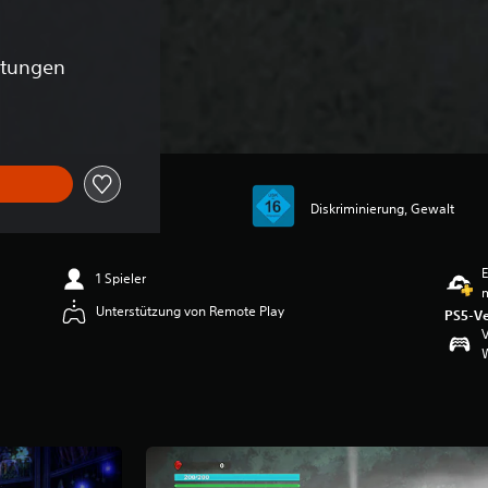
rtungen
Diskriminierung, Gewalt
E
1 Spieler
m
Unterstützung von Remote Play
PS5-Ve
V
W