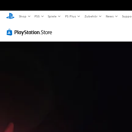
Shop
PS5
Spiele
PS Plus
Zubehör
News
Suppo