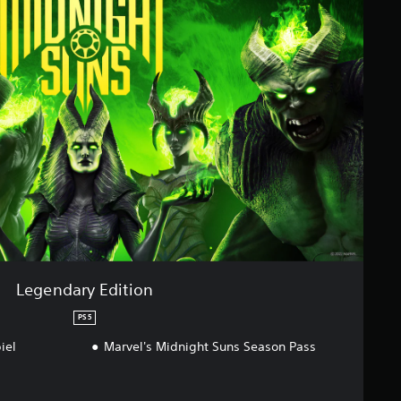
Legendary Edition
PS5
iel
Marvel's Midnight Suns Season Pass