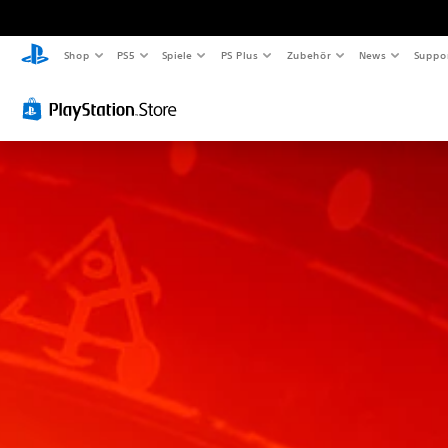
Shop
PS5
Spiele
PS Plus
Zubehör
News
Suppo