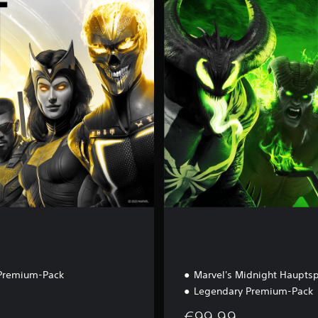
e
n
d
a
r
y
E
d
i
t
i
o
n
Premium-Pack
Marvel's Midnight Hauptsp
Legendary Premium-Pack
€99,99