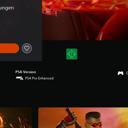
tungen
ginalpreis von €79,99
PS4-Version
PS4 Pro Enhanced