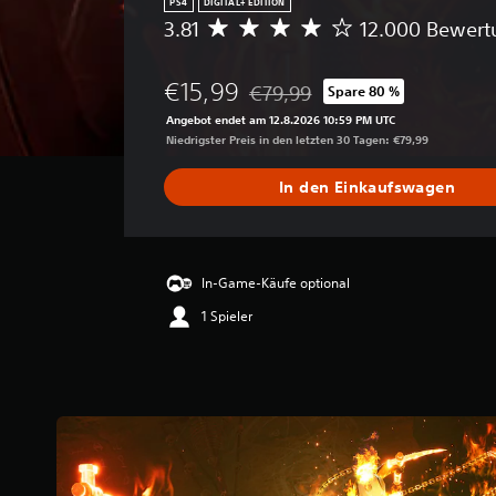
PS4
DIGITAL+ EDITION
3.81
12.000 Bewer
D
u
r
€15,99
€79,99
Spare 80 %
c
Preisnachlass gegenüber dem Ori
h
Angebot endet am 12.8.2026 10:59 PM UTC
s
Niedrigster Preis in den letzten 30 Tagen: €79,99
c
h
In den Einkaufswagen
n
i
t
t
l
In-Game-Käufe optional
i
1 Spieler
c
h
e
B
e
w
e
r
t