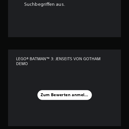
u
Suchbegriffen aus.
n
g
:
4
.
LEGO® BATMAN™ 3: JENSEITS VON GOTHAM
DEMO
3
3
v
Zum Bewerten anmelden
o
n
5