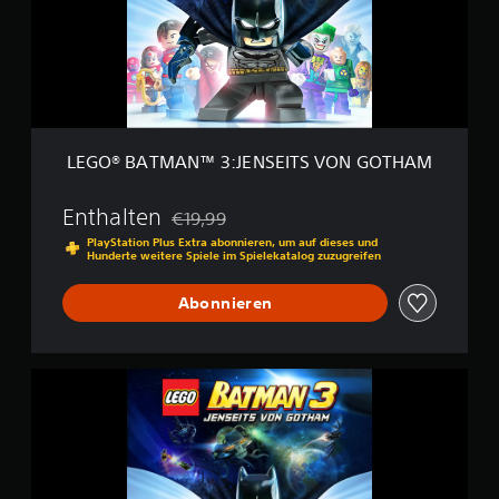
t
A
D
u
T
E
n
M
M
g
A
O
e
N
n
™
3
:
LEGO® BATMAN™ 3:JENSEITS VON GOTHAM
J
E
N
Enthalten
€19,99
Preisnachlass gegenüber dem Originalpreis 
S
PlayStation Plus Extra abonnieren, um auf dieses und
E
Hunderte weitere Spiele im Spielekatalog zuzugreifen
I
T
Abonnieren
S
V
O
N
L
G
E
O
G
T
O
H
®
A
B
M
A