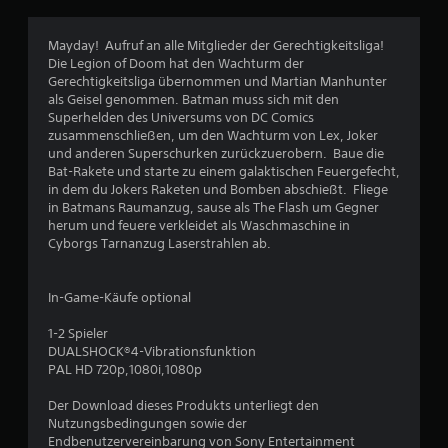
2
9
Mayday! Aufruf an alle Mitglieder der Gerechtigkeitsliga!
Die Legion of Doom hat den Wachturm der
1
Gerechtigkeitsliga übernommen und Martian Manhunter
als Geisel genommen. Batman muss sich mit den
8
Superhelden des Universums von DC Comics
zusammenschließen, um den Wachturm von Lex, Joker
und anderen Superschurken zurückzuerobern. Baue die
Bat-Rakete und starte zu einem galaktischen Feuergefecht,
B
in dem du Jokers Raketen und Bomben abschießt. Fliege
in Batmans Raumanzug, sause als The Flash um Gegner
e
herum und feuere verkleidet als Waschmaschine in
Cyborgs Tarnanzug Laserstrahlen ab.
w
e
In-Game-Käufe optional
r
1-2 Spieler
DUALSHOCK®4-Vibrationsfunktion
t
PAL HD 720p,1080i,1080p
Der Download dieses Produkts unterliegt den
u
Nutzungsbedingungen sowie der
Endbenutzervereinbarung von Sony Entertainment