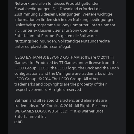
n
Network und allen für dieses Produkt geltenden
Zusatzbedingungen. Der Download erfordert die
g
Zustimmung zu diesen Bedingungen. Weitere wichtige
Informationen finden sich in den Nutzungsbedingungen.
e
Bibliotheksprogramme © Sony Computer Entertainment
Inc., unter exklusiver Lizenz für Sony Computer
n
Entertainment Europe. Es gelten die Software-
Nutzungsbedingungen. Vollständige Nutzungsrechte
unter eu.playstation.com/legal.
'LEGO BATMAN 3: BEYOND GOTHAM software © 2014 TT
Games Ltd. Produced by TT Games under license from the
LEGO Group. LEGO, the LEGO logo, the Brick and the Knob
configurations and the Minifigure are trademarks of the
LEGO Group. © 2014 The LEGO Group. All other
trademarks and copyrights are the property of their
respective owners. All rights reserved.
Batman and all related characters, and elements are
trademarks of DC Comics © 2014. All Rights Reserved.
WB GAMES LOGO, WB SHIELD: ™ & © Warner Bros.
Entertainment Inc.
(s14)
'