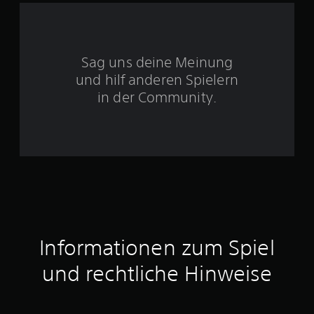
S
t
Sag uns deine Meinung
und hilf anderen Spielern
e
in der Community.
r
n
e
n
a
u
Informationen zum Spiel
s
und rechtliche Hinweise
2