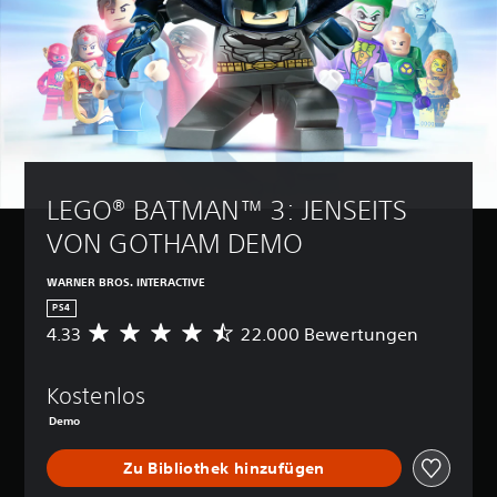
LEGO® BATMAN™ 3: JENSEITS 
VON GOTHAM DEMO
WARNER BROS. INTERACTIVE
PS4
4.33
22.000 Bewertungen
D
u
r
Kostenlos
c
h
Demo
s
c
Zu Bibliothek hinzufügen
h
n