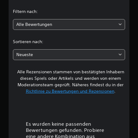
t
Filtern nach:
l
Alle Bewertungen
i
c
Sortieren nach:
h
Neueste
e
Alle Rezensionen stammen von bestätigten Inhabern
B
dieses Spiels oder Artikels und werden von einem
e
Moderationsteam geprüft. Näheres findest du in der
Richtlinie zu Bewertungen und Rezensionen
.
w
e
r
Es wurden keine passenden
t
Bewertungen gefunden. Probiere
eine andere Kombination aus