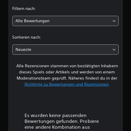
t
Filtern nach:
l
Alle Bewertungen
i
c
Sortieren nach:
h
Neueste
e
Alle Rezensionen stammen von bestätigten Inhabern
B
dieses Spiels oder Artikels und werden von einem
e
Moderationsteam geprüft. Näheres findest du in der
Richtlinie zu Bewertungen und Rezensionen
.
w
e
r
Es wurden keine passenden
t
Bewertungen gefunden. Probiere
eine andere Kombination aus