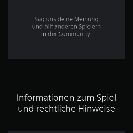
S
Sag uns deine Meinung
t
und hilf anderen Spielern
e
in der Community.
r
n
e
n
a
Informationen zum Spiel
u
und rechtliche Hinweise
s
3
4