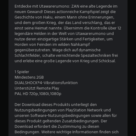
Entdecke mit Utawarerumono: ZAN eine alte Legende im
7
neuen Gewand! Dieses actionreiche Kampfspiel zeigt die
Geschichte von Haku, einem Mann ohne Erinnerungen,
und dem großen Krieg, der das Land verschlang, das er
einst seine Heimat nannte. Übernimm die Kontrolle über 12
B
legendäre Helden in der Welt von Utawarerumono und
nutze deren einzigartige Stärken und Fertigkeiten, um
e
Horden von Feinden im wilden Nahkampf
gegenüberzutreten. Wage dich auf dynamische
w
Schlachtfelder, schalte vernichtende Spezialtechniken frei
und erlebe eine große Legende von Krieg und Schicksal.
e
1 Spieler
r
Mindestens 2GB
DUALSHOCK®4-Vibrationsfunktion
t
Unterstützt Remote Play
PAL HD 720p,1080i,1080p
u
Der Download dieses Produkts unterliegt den
n
Nutzungsbedingungen von PlayStation Network und
unseren Software-Nutzungsbedingungen sowie allen für
g
dieses Produkt geltenden Zusatzbedingungen. Der
Download erfordert die Zustimmung zu diesen
Bedingungen. Weitere wichtige Informationen finden sich
e