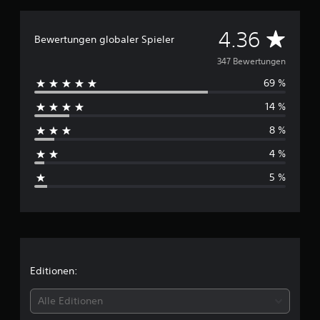
D
4.36
Bewertungen globaler Spieler
u
347 Bewertungen
69 %
r
14 %
c
8 %
h
4 %
s
5 %
c
h
n
i
Editionen:
t
Alle Editionen