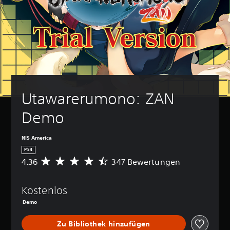
Utawarerumono: ZAN 
Demo
NIS America
PS4
4.36
347 Bewertungen
D
u
r
Kostenlos
c
h
Demo
s
c
Zu Bibliothek hinzufügen
h