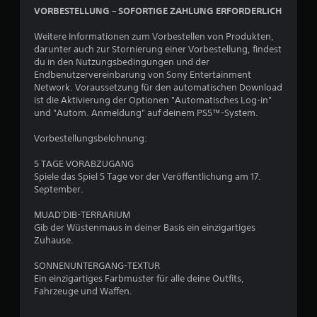
.
t
S
n
VORBESTELLUNG – SOFORTIGE ZAHLUNG ERFORDERLICH
(
e
t
e
r
i
S
Weitere Informationen zum Vorbestellen von Produkten,
i
W
c
p
darunter auch zur Stornierung einer Vorbestellung, findest
e
n
k
i
du in den Nutzungsbedingungen und der
i
f
Endbenutzervereinbarung von Sony Entertainment
u
e
s
a
Network. Voraussetzung für den automatischen Download
m
l
e
c
ist die Aktivierung der Optionen "Automatisches Log-in"
k
a
a
und "Autom. Anmeldung" auf deinem PS5™-System.
h
e
n
n
)
h
l
g
Vorbestellungsbelohnung:
D
e
r
e
u
z
u
i
5 TAGE VORABZUGANG
k
e
n
t
Spiele das Spiel 5 Tage vor der Veröffentlichung am 17.
a
i
g
u
September.
n
g
(
n
n
t
MUAD'DIB-TERRARIUM
e
g
s
,
Gib der Wüstenmaus in deiner Basis ein einzigartiges
i
s
t
d
Zuhause.
n
ü
w
a
f
b
ä
s
SONNENUNTERGANG-TEXTUR
h
s
a
e
Ein einzigartiges Farbmuster für alle deine Outfits,
r
s
c
r
Fahrzeuge und Waffen.
e
i
h
s
n
e