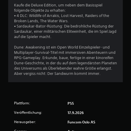
)
i
d
l
Kaufe die Deluxe Edition, um neben dem Basisspiel
c
E
d
e
folgende Objekte zu erhalten:
h
s
e
i
• 4 DLC: Wildlife of Arrakis, Lost Harvest, Raiders of the
t
g
s
c
Broken Lands, The Water Wars.
i
G
h
D
• Sardaukar-Bator-Rüstung: Die bedrohliche Rüstung der
b
a
t
u
Sardaukar, einer militärischen Eliteeinheit, die im Spiel Jagd
t
m
e
k
auf die Spieler macht.
e
e
r
a
i
p
z
n
Dune: Awakening ist ein Open World Einzelspieler- und
n
l
u
n
Multiplayer-Survival-Titel mit immersiven Abenteuern und
i
a
l
s
RPG-Gameplay. Erkunde, baue, fertige in einer kinoreifen
g
y
e
t
Dune-Geschichte, in der du auf dem legendärsten Planeten
e
s
s
A
des Universums als Überlebender wahre Größe erlangst.
O
o
e
n
Aber vergiss nicht: Der Sandwurm kommt immer.
p
h
n
l
t
n
s
e
i
e
i
i
o
K
n
t
n
a
d
u
e
m
.
Plattform:
PS5
n
n
e
g
f
Veröffentlichung:
17.9.2026
r
e
G
ü
a
n
Herausgeber:
Funcom Oslo AS
r
r
b
f
d
o
e
ü