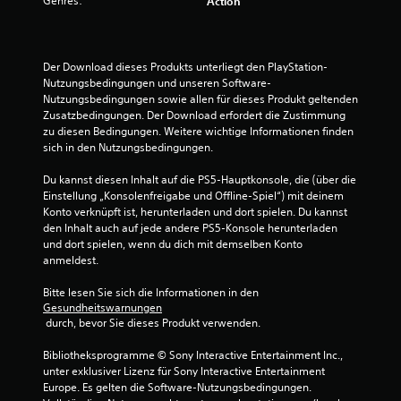
Genres:
Action
i
ß
w
r
e
e
e
d
U
g
a
U
m
u
s
n
Der Download dieses Produkts unterliegt den PlayStation-
k
n
G
t
Nutzungsbedingungen und unseren Software-
e
g
a
Nutzungsbedingungen sowie allen für dieses Produkt geltenden 
e
h
e
m
Zusatzbedingungen. Der Download erfordert die Zustimmung 
r
r
n
e
zu diesen Bedingungen. Weitere wichtige Informationen finden 
t
d
o
p
sich in den Nutzungsbedingungen.
e
i
d
l
r
t
e
a
Du kannst diesen Inhalt auf die PS5-Hauptkonsole, die (über die 
S
r
e
y
Einstellung „Konsolenfreigabe und Offline-Spiel“) mit deinem 
t
E
j
l
Konto verknüpft ist, herunterladen und dort spielen. Du kannst 
i
f
e
den Inhalt auch auf jede andere PS5-Konsole herunterladen 
U
c
f
d
und dort spielen, wenn du dich mit demselben Konto 
n
k
e
e
anmeldest.
t
b
k
r
e
e
t
z
Bitte lesen Sie sich die Informationen in den 
r
w
e
e
Gesundheitswarnungen
t
e
,
i
 durch, bevor Sie dieses Produkt verwenden.
i
g
d
t
t
u
i
e
Bibliotheksprogramme © Sony Interactive Entertainment Inc., 
e
n
e
i
unter exklusiver Lizenz für Sony Interactive Entertainment 
l
g
z
n
Europe. Es gelten die Software-Nutzungsbedingungen. 
w
e
u
s