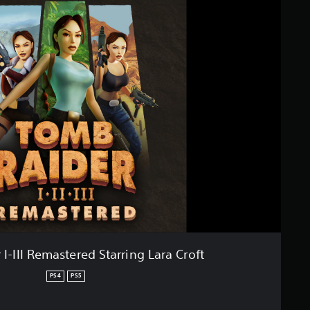
I-III Remastered Starring Lara Croft
PS4
PS5