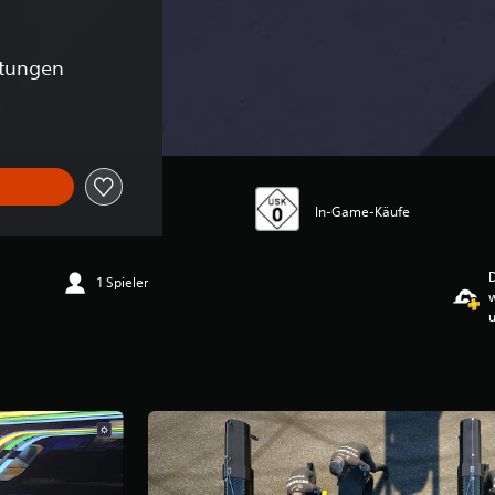
rtungen
In-Game-Käufe
D
1 Spieler
u