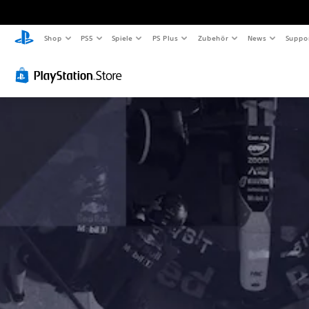
Shop
PS5
Spiele
PS Plus
Zubehör
News
Suppo