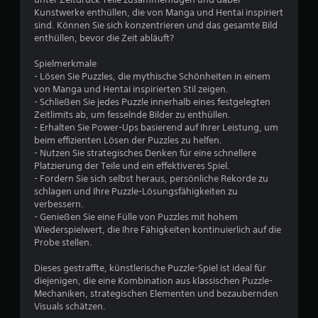
Kunstwerke enthüllen, die von Manga und Hentai inspiriert
1
sind. Können Sie sich konzentrieren und das gesamte Bild
enthüllen, bevor die Zeit abläuft?
Spielmerkmale
B
- Lösen Sie Puzzles, die mythische Schönheiten in einem
von Manga und Hentai inspirierten Stil zeigen.
e
- Schließen Sie jedes Puzzle innerhalb eines festgelegten
Zeitlimits ab, um fesselnde Bilder zu enthüllen.
w
- Erhalten Sie Power-Ups basierend auf Ihrer Leistung, um
beim effizienten Lösen der Puzzles zu helfen.
e
- Nutzen Sie strategisches Denken für eine schnellere
Platzierung der Teile und ein effektiveres Spiel.
r
- Fordern Sie sich selbst heraus, persönliche Rekorde zu
schlagen und Ihre Puzzle-Lösungsfähigkeiten zu
t
verbessern.
- Genießen Sie eine Fülle von Puzzles mit hohem
u
Wiederspielwert, die Ihre Fähigkeiten kontinuierlich auf die
Probe stellen.
n
Dieses gestraffte, künstlerische Puzzle-Spiel ist ideal für
diejenigen, die eine Kombination aus klassischen Puzzle-
g
Mechaniken, strategischen Elementen und bezaubernden
Visuals schätzen.
e