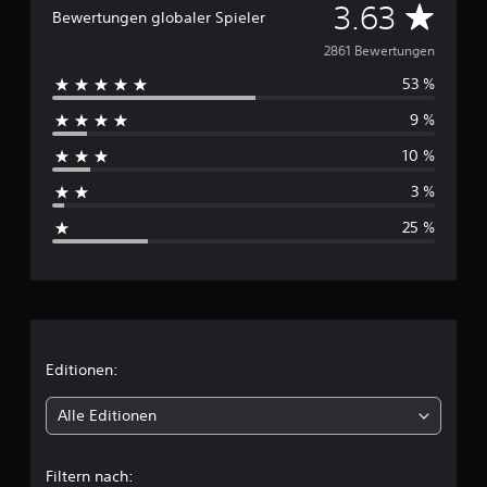
D
3.63
Bewertungen globaler Spieler
u
2861 Bewertungen
53 %
r
9 %
c
10 %
h
3 %
s
25 %
c
h
n
i
Editionen:
t
Alle Editionen
t
Filtern nach: