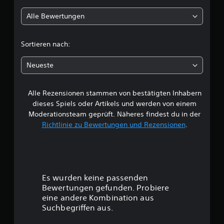
l
Alle Bewertungen
i
c
Sortieren nach:
h
Neueste
e
Alle Rezensionen stammen von bestätigten Inhabern
B
dieses Spiels oder Artikels und werden von einem
e
Moderationsteam geprüft. Näheres findest du in der
Richtlinie zu Bewertungen und Rezensionen
.
w
e
r
Es wurden keine passenden
t
Bewertungen gefunden. Probiere
eine andere Kombination aus
u
Suchbegriffen aus.