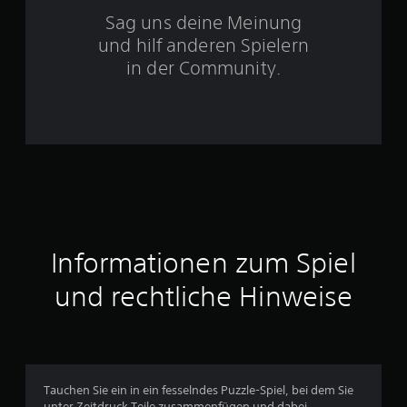
S
Sag uns deine Meinung
t
und hilf anderen Spielern
e
in der Community.
r
n
e
n
a
Informationen zum Spiel
u
und rechtliche Hinweise
s
2
8
Tauchen Sie ein in ein fesselndes Puzzle-Spiel, bei dem Sie
6
unter Zeitdruck Teile zusammenfügen und dabei