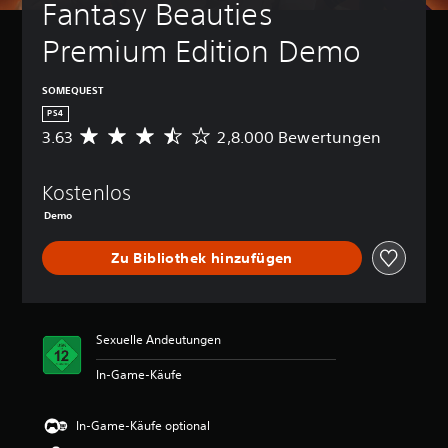
Fantasy Beauties 
Premium Edition Demo
SOMEQUEST
PS4
3.63
2,8.000 Bewertungen
D
u
r
Kostenlos
c
h
Demo
s
c
Zu Bibliothek hinzufügen
h
n
i
t
t
Sexuelle Andeutungen
l
i
In-Game-Käufe
c
h
In-Game-Käufe optional
e
B