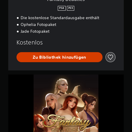
s
PS4
PS5
Die kostenlose Standardausgabe enthält
Ophelia Fotopaket
Jade Fotopaket
Kostenlos
Zu Bibliothek hinzufügen
F
a
n
t
a
s
y
B
e
a
u