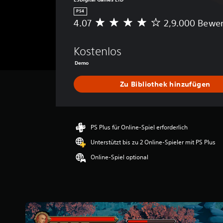
PS4
4.07
2,9.000 Bewe
D
u
r
Kostenlos
c
h
Demo
s
c
Zu Bibliothek hinzufügen
h
n
i
t
PS Plus für Online-Spiel erforderlich
t
l
Unterstützt bis zu 2 Online-Spieler mit PS Plus
i
c
Online-Spiel optional
h
e
B
e
w
e
r