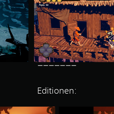
Editionen:
9
M