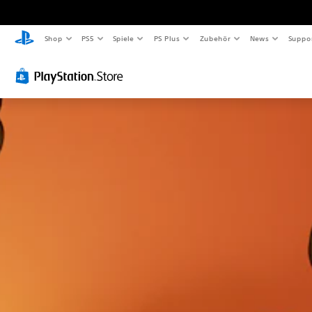
Shop
PS5
Spiele
PS Plus
Zubehör
News
Suppo