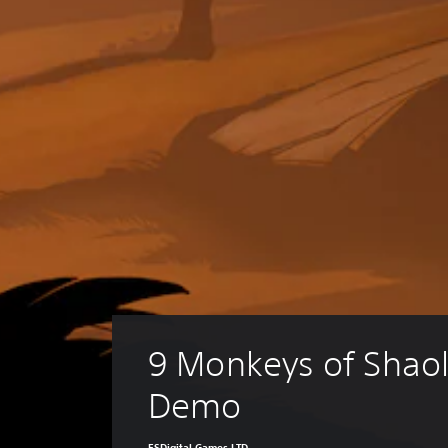
9 Monkeys of Shaol
Demo
ESDigital Games LTD