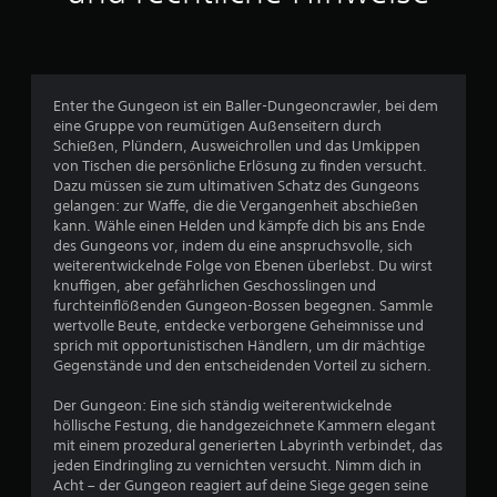
s
2
4
Enter the Gungeon ist ein Baller-Dungeoncrawler, bei dem
1
eine Gruppe von reumütigen Außenseitern durch
Schießen, Plündern, Ausweichrollen und das Umkippen
0
von Tischen die persönliche Erlösung zu finden versucht.
Dazu müssen sie zum ultimativen Schatz des Gungeons
6
gelangen: zur Waffe, die die Vergangenheit abschießen
kann. Wähle einen Helden und kämpfe dich bis ans Ende
des Gungeons vor, indem du eine anspruchsvolle, sich
weiterentwickelnde Folge von Ebenen überlebst. Du wirst
B
knuffigen, aber gefährlichen Geschosslingen und
furchteinflößenden Gungeon-Bossen begegnen. Sammle
e
wertvolle Beute, entdecke verborgene Geheimnisse und
sprich mit opportunistischen Händlern, um dir mächtige
w
Gegenstände und den entscheidenden Vorteil zu sichern.
e
Der Gungeon: Eine sich ständig weiterentwickelnde
höllische Festung, die handgezeichnete Kammern elegant
r
mit einem prozedural generierten Labyrinth verbindet, das
jeden Eindringling zu vernichten versucht. Nimm dich in
t
Acht – der Gungeon reagiert auf deine Siege gegen seine