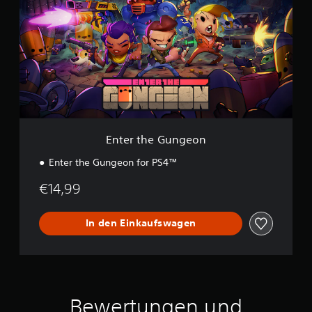
e
r
t
h
e
G
u
n
g
e
o
Enter the Gungeon
n
Enter the Gungeon for PS4™
€14,99
In den Einkaufswagen
Bewertungen und