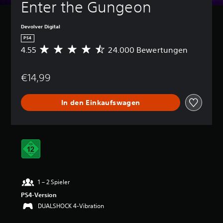
Enter the Gungeon
Devolver Digital
PS4
4.55
24.000 Bewertungen
D
u
r
€14,99
c
h
s
In den Einkaufswagen
c
h
n
i
t
t
l
i
c
1 – 2 Spieler
h
e
PS4-Version
B
DUALSHOCK 4-Vibration
e
w