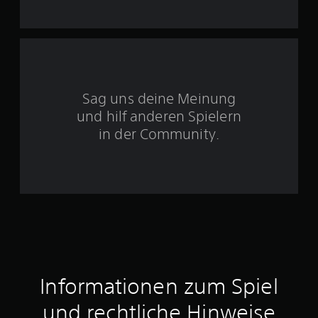
n
5
S
Sag uns deine Meinung
t
und hilf anderen Spielern
e
in der Community.
r
n
e
n
a
Informationen zum Spiel
u
und rechtliche Hinweise