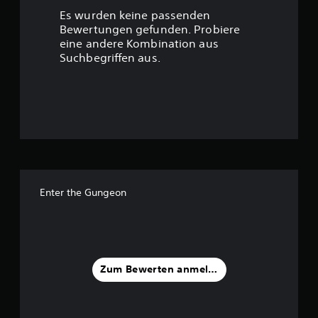
r
Es wurden keine passenden
t
Bewertungen gefunden. Probiere
eine andere Kombination aus
u
Suchbegriffen aus.
n
g
:
4
.
Enter the Gungeon
5
5
v
Zum Bewerten anmelden
o