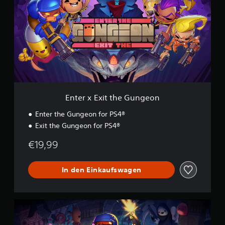
e
s
r
2
x
4
E
.
x
0
i
0
t
0
t
h
B
e
e
G
Enter x Exit the Gungeon
w
u
e
n
Enter the Gungeon for PS4®
r
g
t
Exit the Gungeon for PS4®
e
u
o
n
€19,99
n
g
e
In den Einkaufswagen
n
E
n
t