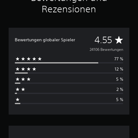
Rezensionen
D
4.55
Bewertungen globaler Spieler
u
24106 Bewertungen
77 %
r
12 %
c
5 %
h
2 %
s
5 %
c
h
n