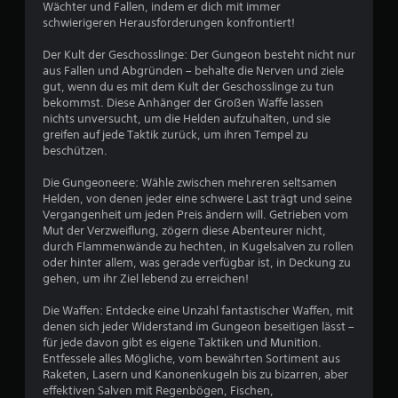
Wächter und Fallen, indem er dich mit immer
u
schwierigeren Herausforderungen konfrontiert!
Der Kult der Geschosslinge: Der Gungeon besteht nicht nur
n
aus Fallen und Abgründen – behalte die Nerven und ziele
gut, wenn du es mit dem Kult der Geschosslinge zu tun
g
bekommst. Diese Anhänger der Großen Waffe lassen
nichts unversucht, um die Helden aufzuhalten, und sie
e
greifen auf jede Taktik zurück, um ihren Tempel zu
beschützen.
n
Die Gungeoneere: Wähle zwischen mehreren seltsamen
Helden, von denen jeder eine schwere Last trägt und seine
Vergangenheit um jeden Preis ändern will. Getrieben vom
Mut der Verzweiflung, zögern diese Abenteurer nicht,
durch Flammenwände zu hechten, in Kugelsalven zu rollen
oder hinter allem, was gerade verfügbar ist, in Deckung zu
gehen, um ihr Ziel lebend zu erreichen!
Die Waffen: Entdecke eine Unzahl fantastischer Waffen, mit
denen sich jeder Widerstand im Gungeon beseitigen lässt –
für jede davon gibt es eigene Taktiken und Munition.
Entfessele alles Mögliche, vom bewährten Sortiment aus
Raketen, Lasern und Kanonenkugeln bis zu bizarren, aber
effektiven Salven mit Regenbögen, Fischen,