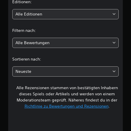
i
Editionen:
t
Alle Editionen
t
Filtern nach:
l
Alle Bewertungen
i
c
Sortieren nach:
h
Neueste
e
Alle Rezensionen stammen von bestätigten Inhabern
B
dieses Spiels oder Artikels und werden von einem
e
Moderationsteam geprüft. Näheres findest du in der
Richtlinie zu Bewertungen und Rezensionen
.
w
e