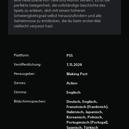
eine neue Ebene von Tiefe und Humor verleiht. Es ist die
perfekte Gelegenheit, die vollständige Geschichte des
Spiels zu erleben, dich mit einem höheren
Schwierigkeitsgrad selbst herauszufordern und alle
Geheimnisse zu entdecken, die du beim ersten Mal
vielleicht verpasst hast.
Plattform:
PS5
Veröffentlichung:
7.11.2024
Herausgeber:
Making Port
Genres:
Action
Stimme:
Englisch
Bildschirmsprachen:
Deutsch, Englisch,
Französisch (Frankreich),
Italienisch, Japanisch,
Koreanisch, Polnisch,
Portugiesisch (Portugal),
Spanisch, Türkisch