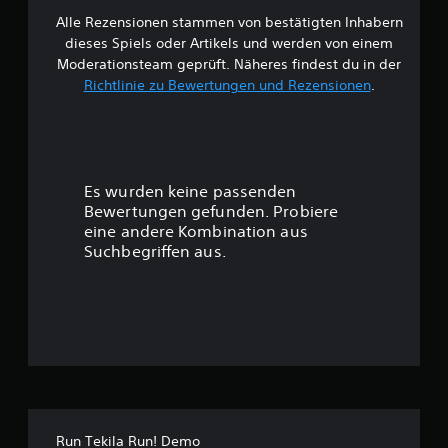
Alle Rezensionen stammen von bestätigten Inhabern
B
dieses Spiels oder Artikels und werden von einem
e
Moderationsteam geprüft. Näheres findest du in der
Richtlinie zu Bewertungen und Rezensionen
.
w
e
r
Es wurden keine passenden
t
Bewertungen gefunden. Probiere
eine andere Kombination aus
u
Suchbegriffen aus.
n
g
:
2
.
Run Tekila Run! Demo