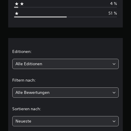
4 %
s
51 %
c
h
n
i
Editionen:
t
Alle Editionen
t
Filtern nach:
l
Alle Bewertungen
i
c
Sortieren nach:
h
Neueste
e