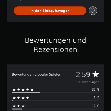
u
s
w
In den Einkaufswagen
ä
h
l
s
t
.
Bewertungen und
Rezensionen
D
2.59
Bewertungen globaler Spieler
u
313 Bewertungen
32 %
r
1 %
c
12 %
h