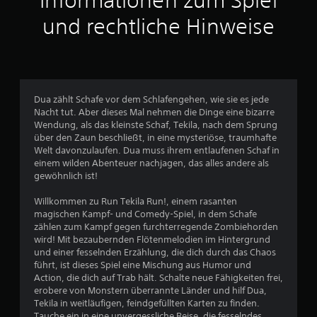
Informationen zum Spiel
e
und rechtliche Hinweise
r
t
u
Dua zählt Schafe vor dem Schlafengehen, wie sie es jede
n
Nacht tut. Aber dieses Mal nehmen die Dinge eine bizarre
Wendung, als das kleinste Schaf, Tekila, nach dem Sprung
über den Zaun beschließt, in eine mysteriöse, traumhafte
g
Welt davonzulaufen. Dua muss ihrem entlaufenen Schaf in
einem wilden Abenteuer nachjagen, das alles andere als
e
gewöhnlich ist!
n
Willkommen zu Run Tekila Run!, einem rasanten
magischen Kampf- und Comedy-Spiel, in dem Schafe
zählen zum Kampf gegen furchterregende Zombiehorden
wird! Mit bezaubernden Flötenmelodien im Hintergrund
und einer fesselnden Erzählung, die dich durch das Chaos
führt, ist dieses Spiel eine Mischung aus Humor und
Action, die dich auf Trab hält. Schalte neue Fähigkeiten frei,
erobere von Monstern überrannte Länder und hilf Dua,
Tekila in weitläufigen, feindgefüllten Karten zu finden.
Tauche ein in eine unvergessliche Reise, die fesselndes