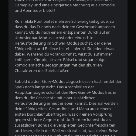
Gameplay und eine einzigartige Mischung aus Komödie
und Abenteuer bietet!
Run Tekila Run! bietet mehrere Schwierigkeitsgrade, so
dass du das Erlebnis nach deinem Geschmack anpassen
kannst. Ob du nach einem entspannten Durchlauf im
Unbesiegbar-Modus suchst oder eine echte
Herausforderung im Schwer-Modus suchst, der deine
Fähigkeiten und Reflexe testet – hier ist für jeden etwas
dabei. Während du vorankommst, wirst du auf immer
kniffligere Kämpfe, clevere Rätsel und sogar einige
komödiantische Begegnungen mit den skurrilen
Charakteren des Spiels stoßen.
Sobald du den Story-Modus abgeschlossen hast, endet der
Spaß noch lange nicht. Das Abschließen der
Hauptkampagne schaltet den New Game+ Modus frei, in
dem du die Geschichte mit einer zusätzlichen
Herausforderung erneut erleben kannst. Diesmal werden
deine Fähigkeiten, Gesundheit und Mana aus deinem
ersten Durchlauf übertragen, was dir einen Vorsprung
gegen stärkere Gegner gibt. Außerdem kannst du als
zusätzlichen Bonus die verspielten Gedichte freischalten
und lesen, die in der Welt verstreut sind, was deiner Reise