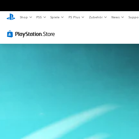
Shop
PS5
Spiele
PS Plus
Zubehör
News
Suppo