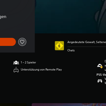
gen
Angedeutete Gewalt, Selten
Chats
D
1 – 2 Spieler
Unterstützung von Remote Play
u
PS5-Ve
V
W