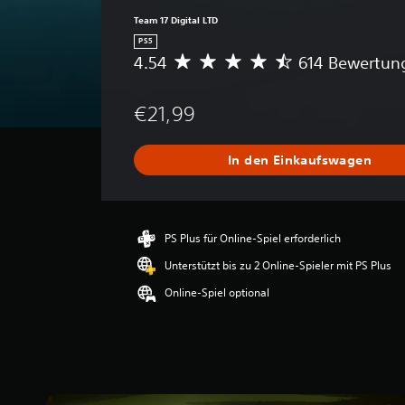
Team 17 Digital LTD
PS5
4.54
614 Bewertun
D
u
r
€21,99
c
h
s
In den Einkaufswagen
c
h
n
i
t
PS Plus für Online-Spiel erforderlich
t
Unterstützt bis zu 2 Online-Spieler mit PS Plus
l
i
Online-Spiel optional
c
h
e
B
e
w