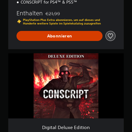
CONSCRIPT for PS4™ & PS5™
Enthalten
€21,99
Preisnachlass gegenüber dem Originalpreis 
PlayStation Plus Extra abonnieren, um auf dieses und
Hunderte weitere Spiele im Spielekatalog zuzugreifen
Abonnieren
D
i
g
i
t
a
l
D
e
l
u
x
e
E
Digital Deluxe Edition
d