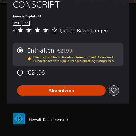
CONSCRIPT
Team 17 Digital LTD
PS4
PS5
4
1,5.000 Bewertungen
D
u
r
c
Enthalten
€21,99
h
Preisnachlass gegenüber dem Originalp
PlayStation Plus Extra abonnieren, um auf dieses und
s
Hunderte weitere Spiele im Spielekatalog zuzugreifen
c
h
€21,99
n
i
t
Abonnieren
t
l
i
c
h
e
Gewalt, Kriegsthematik
B
e
w