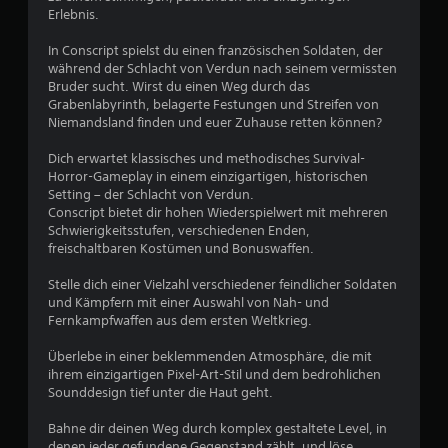
w
Erlebnis.
e
In Conscript spielst du einen französischen Soldaten, der
während der Schlacht von Verdun nach seinem vermissten
r
Bruder sucht. Wirst du einen Weg durch das
Grabenlabyrinth, belagerte Festungen und Streifen von
t
Niemandsland finden und euer Zuhause retten können?
u
Dich erwartet klassisches und methodisches Survival-
Horror-Gameplay in einem einzigartigen, historischen
n
Setting – der Schlacht von Verdun.
Conscript bietet dir hohen Wiederspielwert mit mehreren
g
Schwierigkeitsstufen, verschiedenen Enden,
freischaltbaren Kostümen und Bonuswaffen.
e
Stelle dich einer Vielzahl verschiedener feindlicher Soldaten
n
und Kämpfern mit einer Auswahl von Nah- und
Fernkampfwaffen aus dem ersten Weltkrieg.
Überlebe in einer beklemmenden Atmosphäre, die mit
ihrem einzigartigen Pixel-Art-Stil und dem bedrohlichen
Sounddesign tief unter die Haut geht.
Bahne dir deinen Weg durch komplex gestaltete Level, in
denen jeder gefundene Gegenstand zählt, und löse