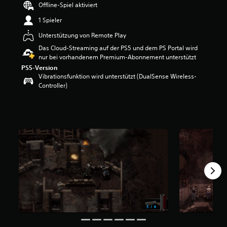
Offline-Spiel aktiviert
e
r
1 Spieler
t
u
Unterstützung von Remote Play
n
Das Cloud-Streaming auf der PS5 und dem PS Portal wird
g
nur bei vorhandenem Premium-Abonnement unterstützt
:
PS5-Version
4
Vibrationsfunktion wird unterstützt (DualSense Wireless-
v
Controller)
o
n
5
S
t
e
r
n
e
n
a
u
s
1
,