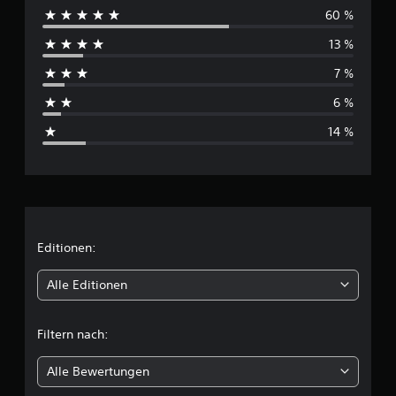
60 %
r
13 %
c
7 %
h
6 %
s
14 %
c
h
n
i
Editionen:
t
Alle Editionen
t
Filtern nach:
l
Alle Bewertungen
i