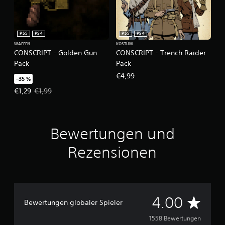
PS5
PS4
PS5
PS4
WAFFEN
KOSTÜM
CONSCRIPT - Golden Gun
CONSCRIPT - Trench Raider
Pack
Pack
€4,99
–35 %
Angebotspreis: €1,29 Ursprünglicher Preis: €1,99
€1,29
€1,99
Bewertungen und
Rezensionen
D
4.00
Bewertungen globaler Spieler
u
1558 Bewertungen