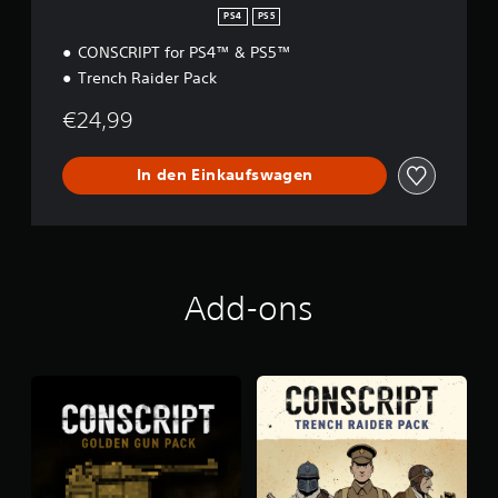
i
PS4
PS5
t
CONSCRIPT for PS4™ & PS5™
i
o
Trench Raider Pack
n
€24,99
In den Einkaufswagen
Add-ons