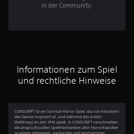
e
in der Community.
n
a
u
s
1
Informationen zum Spiel
5
und rechtliche Hinweise
5
8
CONSCRIPT ist ein Survival-Horror-Spiel, das von Klassikern
B
des Genres inspiriert ist, und während des ersten
Weltkriegs im Jahr 1916 spielt. In CONSCRIPT verschmelzen
e
die anspruchsvollen Spielmechaniken alter Horrorklassiker
zu einem stimmigen, packenden und einzigartigen