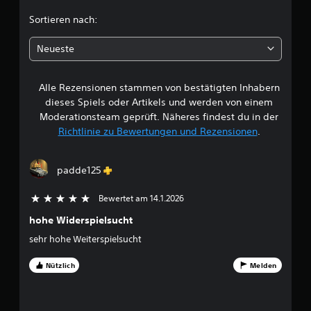
c
Sortieren nach:
h
Neueste
e
Alle Rezensionen stammen von bestätigten Inhabern
B
dieses Spiels oder Artikels und werden von einem
e
Moderationsteam geprüft. Näheres findest du in der
Richtlinie zu Bewertungen und Rezensionen
.
w
e
padde125
r
Bewertet am 14.1.2026
5 von 5 Sternen
t
hohe Widerspielsucht
sehr hohe Weiterspielsucht
u
Nützlich
Melden
n
g