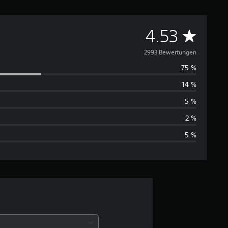
D
4.53
u
2993 Bewertungen
75 %
r
14 %
c
5 %
h
2 %
5 %
s
c
h
n
i