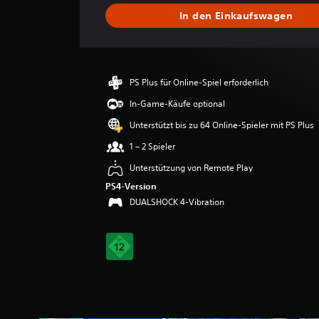
s
In den Einkaufswagen
c
h
n
i
t
PS Plus für Online-Spiel erforderlich
t
l
In-Game-Käufe optional
i
Unterstützt bis zu 64 Online-Spieler mit PS Plus
c
h
1 – 2 Spieler
e
Unterstützung von Remote Play
B
e
PS4-Version
w
DUALSHOCK 4-Vibration
e
r
t
u
n
g
:
4
.