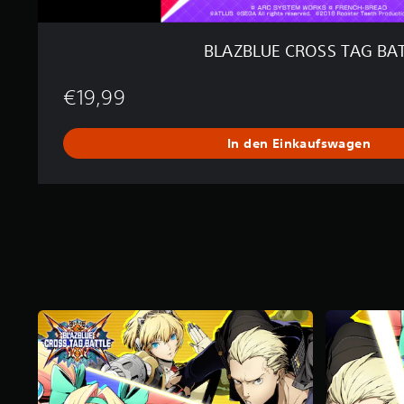
A
T
T
BLAZBLUE CROSS TAG BA
L
E
€19,99
In den Einkaufswagen