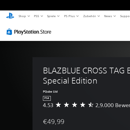
Shop
PS5
Spiele
PS Plus
Zubehör
News
Suppo
BLAZBLUE CROSS TAG B
Special Edition
PQube Ltd
PS4
4.53
2,9.000 Bewe
D
u
r
€49,99
c
h