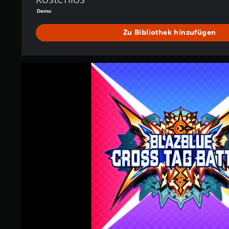
E
Demo
M
O
Zu Bibliothek hinzufügen
B
L
A
Z
B
L
U
E
C
R
O
S
S
T
A
G
B