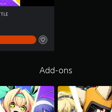
TTLE
Add-ons