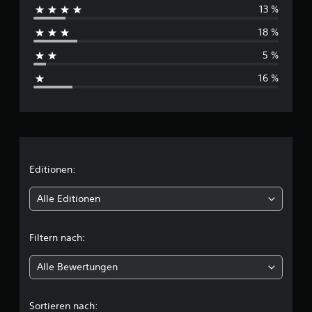
e
13 %
c
m
o
18 %
h
5 %
s
16 %
c
h
n
i
Editionen:
t
Alle Editionen
t
Filtern nach:
l
Alle Bewertungen
i
c
Sortieren nach: