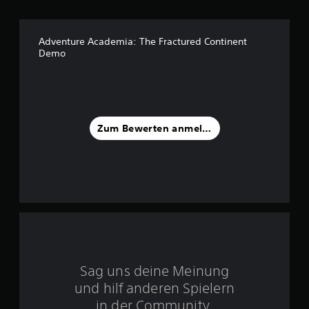
3
.
Adventure Academia: The Fractured Continent
Demo
7
2
v
Zum Bewerten anmelden
o
n
5
S
t
Sag uns deine Meinung
und hilf anderen Spielern
e
in der Community.