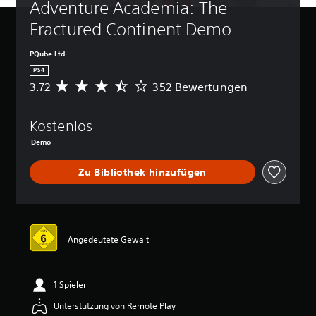
Adventure Academia: The 
Fractured Continent Demo
PQube Ltd
PS4
3.72
352 Bewertungen
D
u
r
Kostenlos
c
h
Demo
s
c
Zu Bibliothek hinzufügen
h
n
i
t
t
Angedeutete Gewalt
l
i
c
h
1 Spieler
e
B
Unterstützung von Remote Play
e