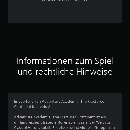
r
n
e
n
a
u
Informationen zum Spiel
s
und rechtliche Hinweise
3
5
2
Erlebe Teile von Adventure Academia: The Fractured
Continent kostenlos!
Adventure Academia: The Fractured Continent ist ein
B
umfangreiches Strategie-Rollenspiel, das in der Welt von
Class of Heroes spielt. Erstelle eine individuelle Gruppe von