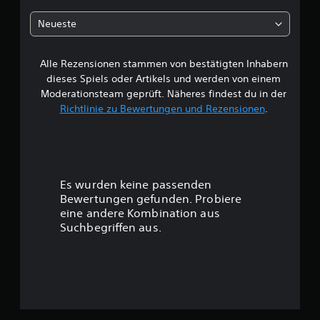
h
Neueste
e
Alle Rezensionen stammen von bestätigten Inhabern
B
dieses Spiels oder Artikels und werden von einem
e
Moderationsteam geprüft. Näheres findest du in der
Richtlinie zu Bewertungen und Rezensionen
.
w
e
r
Es wurden keine passenden
t
Bewertungen gefunden. Probiere
eine andere Kombination aus
u
Suchbegriffen aus.
n
g
: