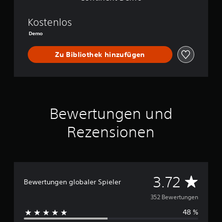
i
a
:
Kostenlos
T
Demo
h
e
Zu Bibliothek hinzufügen
F
r
a
c
t
u
r
Bewertungen und
e
d
Rezensionen
C
o
n
t
i
D
3.72
n
Bewertungen globaler Spieler
e
u
352 Bewertungen
n
t
48 %
r
D