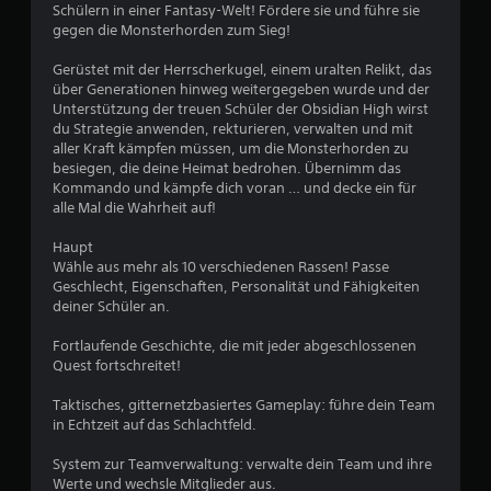
e
Schülern in einer Fantasy-Welt! Fördere sie und führe sie
gegen die Monsterhorden zum Sieg!
w
Gerüstet mit der Herrscherkugel, einem uralten Relikt, das
e
über Generationen hinweg weitergegeben wurde und der
Unterstützung der treuen Schüler der Obsidian High wirst
r
du Strategie anwenden, rekturieren, verwalten und mit
aller Kraft kämpfen müssen, um die Monsterhorden zu
t
besiegen, die deine Heimat bedrohen. Übernimm das
Kommando und kämpfe dich voran … und decke ein für
u
alle Mal die Wahrheit auf!
n
Haupt
Wähle aus mehr als 10 verschiedenen Rassen! Passe
Geschlecht, Eigenschaften, Personalität und Fähigkeiten
g
deiner Schüler an.
e
Fortlaufende Geschichte, die mit jeder abgeschlossenen
Quest fortschreitet!
n
Taktisches, gitternetzbasiertes Gameplay: führe dein Team
in Echtzeit auf das Schlachtfeld.
System zur Teamverwaltung: verwalte dein Team und ihre
Werte und wechsle Mitglieder aus.