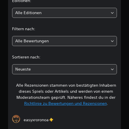
i
Editionen:
t
Alle Editionen
t
Filtern nach:
l
Alle Bewertungen
i
c
Sortieren nach:
h
Neueste
e
Alle Rezensionen stammen von bestätigten Inhabern
B
dieses Spiels oder Artikels und werden von einem
e
Moderationsteam geprüft. Näheres findest du in der
Richtlinie zu Bewertungen und Rezensionen
.
w
e
easyxroronoa