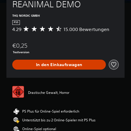
REANIMAL DEMO
THQ NORDIC GMBH
PS5
4.29
15.000 Bewertungen
D
u
r
€0,25
c
h
Testversion
s
c
In den Einkaufswagen
h
n
i
t
t
Drastische Gewalt, Horror
l
i
c
h
PS Plus für Online-Spiel erforderlich
e
B
Unterstützt bis zu 2 Online-Spieler mit PS Plus
e
Online-Spiel optional
w