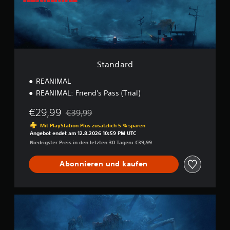
d
s
1
5
.
0
0
0
Standard
REANIMAL
B
e
REANIMAL: Friend's Pass (Trial)
w
e
€29,99
€39,99
Preisnachlass gegenüber dem Originalpreis von
r
Mit PlayStation Plus zusätzlich 5 % sparen
t
Angebot endet am 12.8.2026 10:59 PM UTC
u
Niedrigster Preis in den letzten 30 Tagen: €39,99
n
g
Abonnieren und kaufen
e
n
R
E
A
N