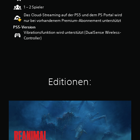
e
1 – 2 Spieler
r
Das Cloud-Streaming auf der PS5 und dem PS Portal wird
t
nur bei vorhandenem Premium-Abonnement unterstützt
u
n
PS5-Version
g
Vibrationsfunktion wird unterstützt (DualSense Wireless-
:
Controller)
4
.
2
9
v
o
n
Editionen:
5
S
t
S
e
t
r
a
n
n
e
d
n
a
a
r
u