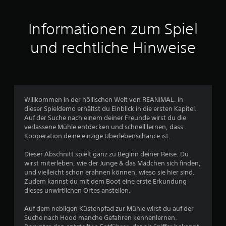
1
Informationen zum Spiel
5
und rechtliche Hinweise
9
5
2
Willkommen in der höllischen Welt von REANIMAL. In
dieser Spieldemo erhältst du Einblick in die ersten Kapitel.
Auf der Suche nach einem deiner Freunde wirst du die
B
verlassene Mühle entdecken und schnell lernen, dass
Kooperation deine einzige Überlebenschance ist.
e
Dieser Abschnitt spielt ganz zu Beginn deiner Reise. Du
w
wirst miterleben, wie der Junge & das Mädchen sich finden,
und vielleicht schon erahnen können, wieso sie hier sind.
e
Zudem kannst du mit dem Boot eine erste Erkundung
dieses unwirtlichen Ortes anstellen.
r
Auf dem nebligen Küstenpfad zur Mühle wirst du auf der
Suche nach Hood manche Gefahren kennenlernen.
t