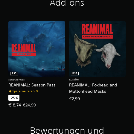
Add-ons
PS5
PS5
SEASON PASS
KOSTÜM
REANIMAL: Season Pass
REANIMAL: Foxhead and
Muttonhead Masks
Spare weitere 5 %
–25 %
€2,99
Angebotspreis: €18,74 Ursprünglicher Preis: €24,99
€18,74
€24,99
Bewertungen und