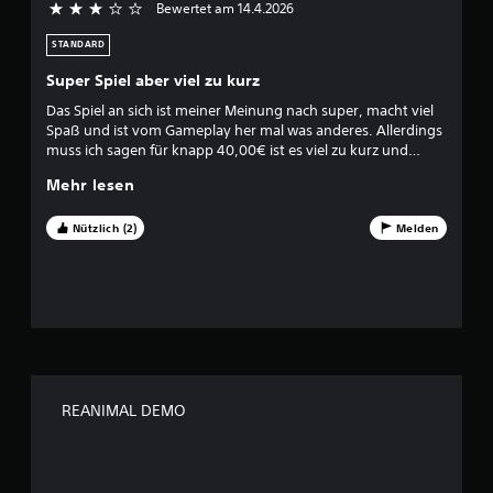
r
Bewertet am 14.4.2026
3 von 5 Sternen
t
STANDARD
u
Super Spiel aber viel zu kurz
Das Spiel an sich ist meiner Meinung nach super, macht viel
n
Spaß und ist vom Gameplay her mal was anderes. Allerdings
muss ich sagen für knapp 40,00€ ist es viel zu kurz und
g
damit zu teuer. Wir waren nach 5 Stunden fertig und sind
Mehr lesen
nicht einfach durchgerusht sondern haben uns jede Ecke
:
angesehen und sind an einigen Stellen mehrmals gestorben.
Empfehlenswert: Ja, aber nicht für den Preis.
Nützlich (2)
Melden
4
.
2
9
v
REANIMAL DEMO
o