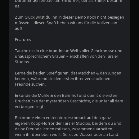
Darunter den entstellten Entführer, der als Sniffer bekannt
ist.
u
Zum Glück wirst du ihn in dieser Demo noch nicht besiegen
n
müssen – diesen Spaß heben wir uns für die Vollversion
auf!
g
Features
e
Tauche ein in eine brandneue Welt voller Geheimnisse und
n
unaussprechlichem Grauen – erschaffen von den Tarsier
Studios.
Lerne die beiden Spielfiguren, das Mädchen & den Jungen
kennen, während sie den ersten ihrer verschollenen
Freunde suchen.
Erkunde die Mühle & den Bahnhof und damit die ersten
Bruchstücke der mysteriösen Geschichte, die unter all dem
verborgen liegt.
Bekomme einen ersten Vorgeschmack auf den ganz
eigenen Koop-Horror der Tarsier Studios, bei dem du und
deine Freunde lernen müssen, zusammenzuarbeiten,
wenn ihr überleben wollt. Sei es zu Wasser oder an Land.