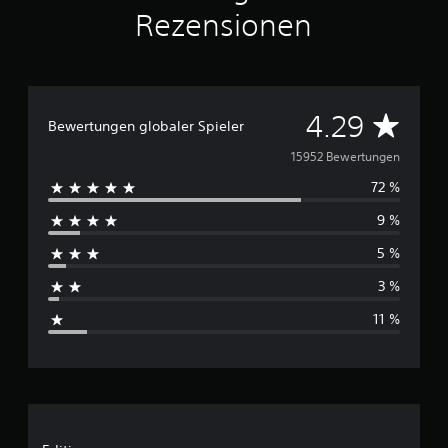
Rezensionen
D
4.29
Bewertungen globaler Spieler
u
15952 Bewertungen
72 %
r
9 %
c
5 %
h
3 %
s
11 %
c
h
n