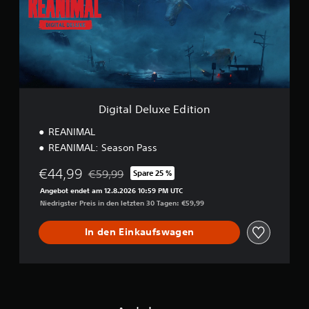
a
l
D
e
l
u
x
e
E
Digital Deluxe Edition
d
i
REANIMAL
t
REANIMAL: Season Pass
i
o
€44,99
€59,99
Spare 25 %
n
Preisnachlass gegenüber dem Originalpreis von
Angebot endet am 12.8.2026 10:59 PM UTC
Niedrigster Preis in den letzten 30 Tagen: €59,99
In den Einkaufswagen