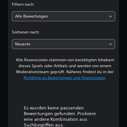
Filtern nach:
l
Alle Bewertungen
i
c
Sortieren nach:
h
Neueste
e
Alle Rezensionen stammen von bestätigten Inhabern
B
dieses Spiels oder Artikels und werden von einem
e
Moderationsteam geprüft. Näheres findest du in der
Richtlinie zu Bewertungen und Rezensionen
.
w
e
r
Es wurden keine passenden
t
Bewertungen gefunden. Probiere
eine andere Kombination aus
u
Suchbegriffen aus.