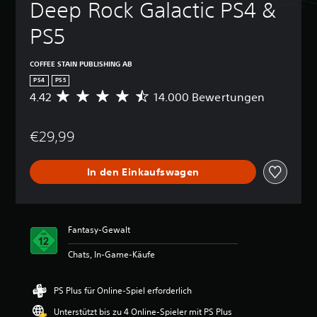
Deep Rock Galactic PS4 & 
PS5
COFFEE STAIN PUBLISHING AB
PS4
PS5
4.42
14.000 Bewertungen
D
u
r
€29,99
c
h
s
In den Einkaufswagen
c
h
n
i
t
Fantasy-Gewalt
t
l
Chats, In-Game-Käufe
i
c
h
PS Plus für Online-Spiel erforderlich
e
Unterstützt bis zu 4 Online-Spieler mit PS Plus
B