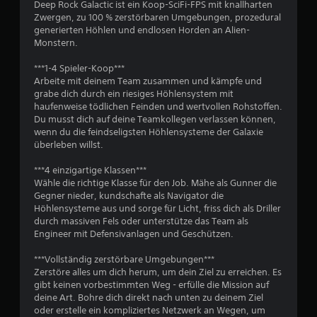
Deep Rock Galactic ist ein Koop-SciFi-FPS mit knallharten
1
Zwergen, zu 100 % zerstörbaren Umgebungen, prozedural
generierten Höhlen und endlosen Horden an Alien-
9
Monstern.
5
***1-4 Spieler-Koop***
Arbeite mit deinem Team zusammen und kämpfe und
grabe dich durch ein riesiges Höhlensystem mit
haufenweise tödlichen Feinden und wertvollen Rohstoffen.
B
Du musst dich auf deine Teamkollegen verlassen können,
wenn du die feindseligsten Höhlensysteme der Galaxie
e
überleben willst.
w
***4 einzigartige Klassen***
Wähle die richtige Klasse für den Job. Mähe als Gunner die
e
Gegner nieder, kundschafte als Navigator die
Höhlensysteme aus und sorge für Licht, friss dich als Driller
r
durch massiven Fels oder unterstütze das Team als
Engineer mit Defensivanlagen und Geschützen.
t
***Vollständig zerstörbare Umgebungen***
u
Zerstöre alles um dich herum, um dein Ziel zu erreichen. Es
gibt keinen vorbestimmten Weg - erfülle die Mission auf
deine Art. Bohre dich direkt nach unten zu deinem Ziel
n
oder erstelle ein kompliziertes Netzwerk an Wegen, um