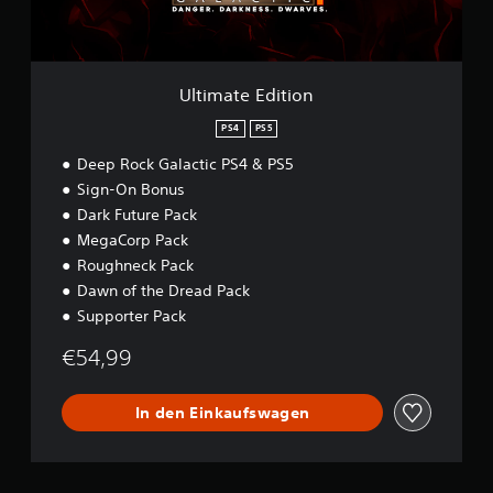
d
i
t
i
o
Ultimate Edition
n
PS4
PS5
Deep Rock Galactic PS4 & PS5
Sign-On Bonus
Dark Future Pack
MegaCorp Pack
Roughneck Pack
Dawn of the Dread Pack
Supporter Pack
€54,99
In den Einkaufswagen