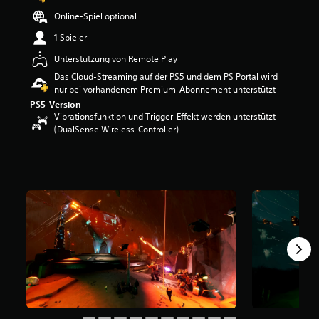
e
Online-Spiel optional
w
e
1 Spieler
r
Unterstützung von Remote Play
t
u
Das Cloud-Streaming auf der PS5 und dem PS Portal wird
n
nur bei vorhandenem Premium-Abonnement unterstützt
g
PS5-Version
:
Vibrationsfunktion und Trigger-Effekt werden unterstützt
4
(DualSense Wireless-Controller)
.
4
2
v
o
n
5
S
t
e
r
n
e
n