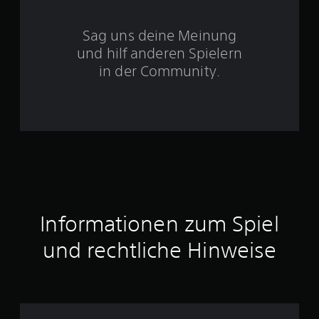
S
Sag uns deine Meinung
t
und hilf anderen Spielern
e
in der Community.
r
n
e
n
a
Informationen zum Spiel
u
und rechtliche Hinweise
s
1
4