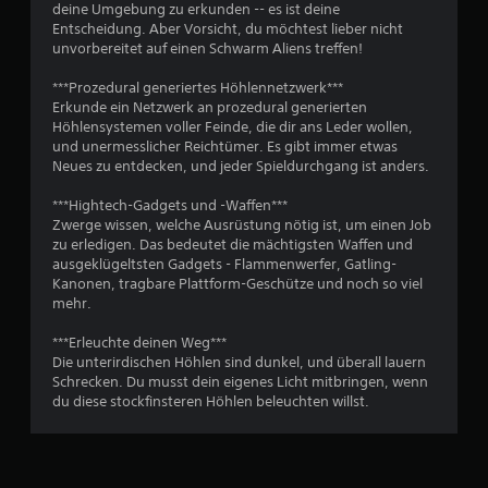
deine Umgebung zu erkunden -- es ist deine
g
Entscheidung. Aber Vorsicht, du möchtest lieber nicht
unvorbereitet auf einen Schwarm Aliens treffen!
e
***Prozedural generiertes Höhlennetzwerk***
n
Erkunde ein Netzwerk an prozedural generierten
Höhlensystemen voller Feinde, die dir ans Leder wollen,
und unermesslicher Reichtümer. Es gibt immer etwas
Neues zu entdecken, und jeder Spieldurchgang ist anders.
***Hightech-Gadgets und -Waffen***
Zwerge wissen, welche Ausrüstung nötig ist, um einen Job
zu erledigen. Das bedeutet die mächtigsten Waffen und
ausgeklügeltsten Gadgets - Flammenwerfer, Gatling-
Kanonen, tragbare Plattform-Geschütze und noch so viel
mehr.
***Erleuchte deinen Weg***
Die unterirdischen Höhlen sind dunkel, und überall lauern
Schrecken. Du musst dein eigenes Licht mitbringen, wenn
du diese stockfinsteren Höhlen beleuchten willst.