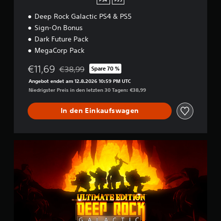
PS4
PS5
Deep Rock Galactic PS4 & PS5
Sign-On Bonus
Dark Future Pack
MegaCorp Pack
€11,69
€38,99
Spare 70 %
Preisnachlass gegenüber dem Originalpreis von 
Angebot endet am 12.8.2026 10:59 PM UTC
Niedrigster Preis in den letzten 30 Tagen: €38,99
In den Einkaufswagen
U
l
t
i
m
a
t
e
E