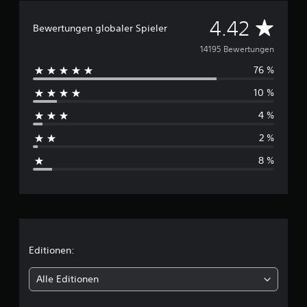
D
4.42
Bewertungen globaler Spieler
u
14195 Bewertungen
76 %
r
10 %
c
4 %
h
2 %
s
8 %
c
h
n
i
Editionen:
t
Alle Editionen
t