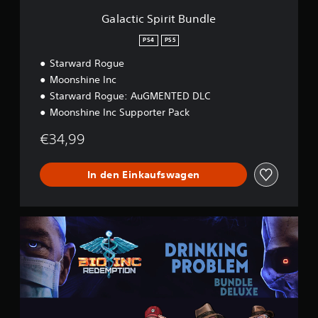
i
t
Galactic Spirit Bundle
B
u
PS4
PS5
n
Starward Rogue
d
l
Moonshine Inc
e
Starward Rogue: AuGMENTED DLC
Moonshine Inc Supporter Pack
€34,99
In den Einkaufswagen
D
r
i
n
k
i
n
g