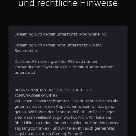
und rechtliche Hinweise
s
1
5
Streaming wird derzeit unterstützt: Moonshine Inc.
9
Streaming wird derzeit nicht unterstützt: Bio Inc.
Redemption
B
Das Cloud-Streaming auf der PS5 wird nur bei
vorhandenem PlayStation Plus Premium-Abonnement
e
unterstützt
w
BEGINNEN SIE MIT DER LEIDENSCHAFT FÜR
e
SCHWARZGEBRANNTES
Wir lieben Schwarzgebranntes. Es gibt nichts Besseres als
r
guten Schnaps. In den Appalachen wissen wir das ganz
genau. Wir haben den Schnaps im Blut - im Falle einiger
t
alter Hasen vielleicht sogar wortwörtlich. Wir lieben es,
über Likker zu reden, ihn herzustellen und ihn den ganzen
u
Tag lang zu trinken - und wir teilen ihn auch gerne! Was
sagst du dazu, mein Gaming-Freund?