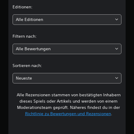
i
Editionen:
t
Alle Editionen
t
Filtern nach:
l
Alle Bewertungen
i
c
Sortieren nach:
h
Neueste
e
Alle Rezensionen stammen von bestätigten Inhabern
B
dieses Spiels oder Artikels und werden von einem
e
Moderationsteam geprüft. Näheres findest du in der
Richtlinie zu Bewertungen und Rezensionen
.
w
e