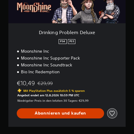
P
r
o
b
l
e
Drinking Problem Deluxe
m
D
PS4
PS5
e
Moonshine Inc
l
u
Moonshine Inc Supporter Pack
x
Moonshine Inc Soundtrack
e
Bio Inc Redemption
€10,49
€29,99
Preisnachlass gegenüber dem Originalpreis von 
Mit PlayStation Plus zusätzlich 5 % sparen
Angebot endet am 12.8.2026 10:59 PM UTC
Niedrigster Preis in den letzten 30 Tagen: €29,99
Abonnieren und kaufen