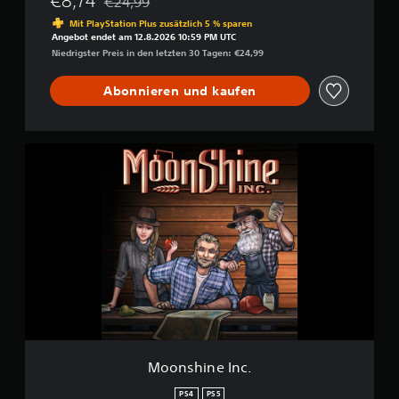
€8,74
€24,99
Preisnachlass gegenüber dem Originalpreis von €
Mit PlayStation Plus zusätzlich 5 % sparen
Angebot endet am 12.8.2026 10:59 PM UTC
Niedrigster Preis in den letzten 30 Tagen: €24,99
Abonnieren und kaufen
M
o
o
n
s
h
i
n
e
I
n
c
.
Moonshine Inc.
PS4
PS5