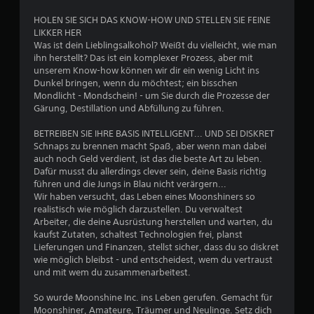
n
HOLEN SIE SICH DAS KNOW-HOW UND STELLEN SIE FEINE
g
LIKKER HER
Was ist dein Lieblingsalkohol? Weißt du vielleicht, wie man
e
ihn herstellt? Das ist ein komplexer Prozess, aber mit
unserem Know-how können wir dir ein wenig Licht ins
n
Dunkel bringen, wenn du möchtest; ein bisschen
Mondlicht - Mondschein! - um Sie durch die Prozesse der
Gärung, Destillation und Abfüllung zu führen.
BETREIBEN SIE IHRE BASIS INTELLIGENT... UND SEI DISKRET
Schnaps zu brennen macht Spaß, aber wenn man dabei
auch noch Geld verdient, ist das die beste Art zu leben.
Dafür musst du allerdings clever sein, deine Basis richtig
führen und die Jungs in Blau nicht verärgern...
Wir haben versucht, das Leben eines Moonshiners so
realistisch wie möglich darzustellen. Du verwaltest
Arbeiter, die deine Ausrüstung herstellen und warten, du
kaufst Zutaten, schaltest Technologien frei, planst
Lieferungen und Finanzen, stellst sicher, dass du so diskret
wie möglich bleibst - und entscheidest, wem du vertraust
und mit wem du zusammenarbeitest.
So wurde Moonshine Inc. ins Leben gerufen. Gemacht für
Moonshiner, Amateure, Träumer und Neulinge. Setz dich