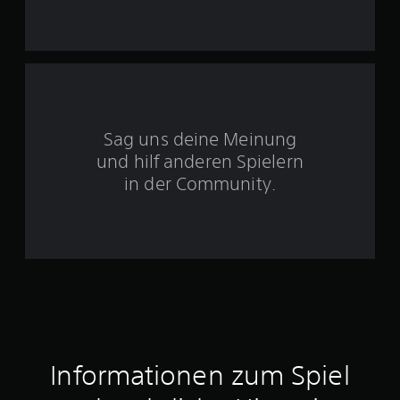
n
5
S
Sag uns deine Meinung
t
und hilf anderen Spielern
e
in der Community.
r
n
e
n
a
Informationen zum Spiel
u