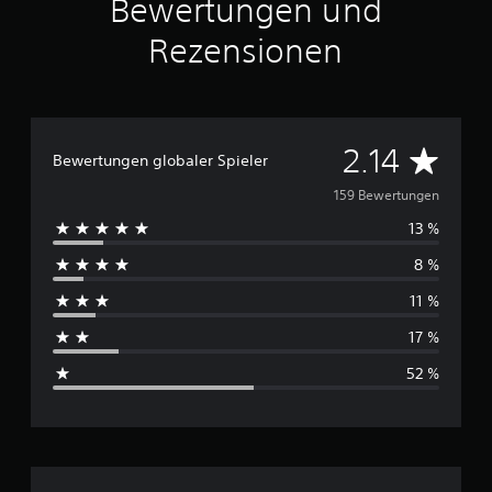
Bewertungen und
Rezensionen
D
2.14
Bewertungen globaler Spieler
u
159 Bewertungen
13 %
r
8 %
c
11 %
h
17 %
s
52 %
c
h
n