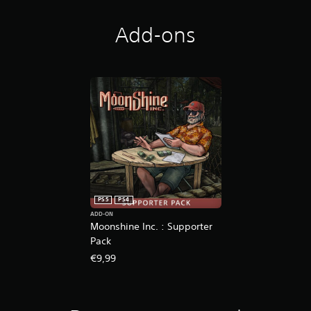
Add-ons
PS5
PS4
ADD-ON
Moonshine Inc. : Supporter
Pack
€9,99