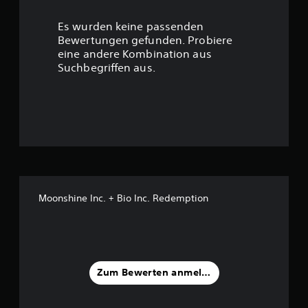
r
Es wurden keine passenden
t
Bewertungen gefunden. Probiere
eine andere Kombination aus
u
Suchbegriffen aus.
n
g
:
2
.
Moonshine Inc. + Bio Inc. Redemption
1
4
v
Zum Bewerten anmelden
o