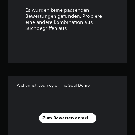
r
Es wurden keine passenden
t
Bewertungen gefunden. Probiere
eine andere Kombination aus
u
Suchbegriffen aus.
n
g
:
4
.
Alchemist: Journey of The Soul Demo
1
2
v
Zum Bewerten anmelden
o