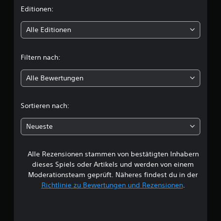
i
Editionen:
t
Alle Editionen
t
Filtern nach:
l
Alle Bewertungen
i
c
Sortieren nach:
h
Neueste
e
Alle Rezensionen stammen von bestätigten Inhabern
B
dieses Spiels oder Artikels und werden von einem
e
Moderationsteam geprüft. Näheres findest du in der
Richtlinie zu Bewertungen und Rezensionen
.
w
e