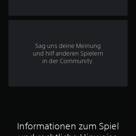
n
5
S
Sag uns deine Meinung
t
und hilf anderen Spielern
e
in der Community.
r
n
e
n
a
Informationen zum Spiel
u