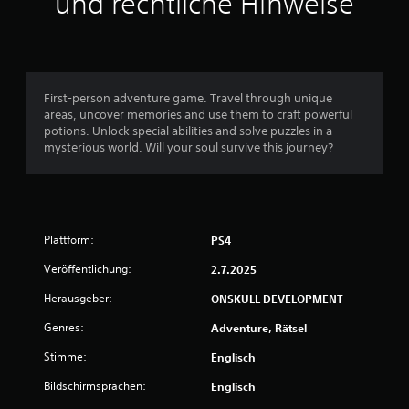
und rechtliche Hinweise
s
3
0
First-person adventure game. Travel through unique
1
areas, uncover memories and use them to craft powerful
potions. Unlock special abilities and solve puzzles in a
mysterious world. Will your soul survive this journey?
B
e
Plattform:
w
PS4
Veröffentlichung:
2.7.2025
e
Herausgeber:
ONSKULL DEVELOPMENT
r
Genres:
Adventure, Rätsel
t
Stimme:
Englisch
u
Bildschirmsprachen:
Englisch