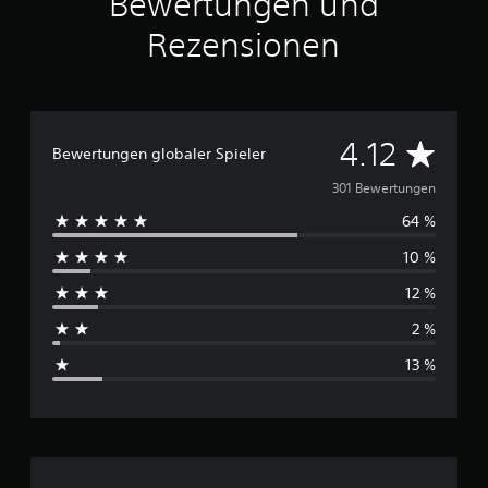
Bewertungen und
m
o
Rezensionen
D
4.12
Bewertungen globaler Spieler
u
301 Bewertungen
64 %
r
10 %
c
12 %
h
2 %
s
13 %
c
h
n