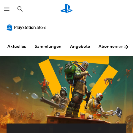
S
u
c
h
A
L
U
A
A
S
e
l
a
n
n
n
c
n
t
u
t
p
p
h
e
t
e
a
a
n
r
s
r
s
s
e
Aktuelles
Sammlungen
Angebote
Abonnements
n
t
t
s
s
l
a
ä
i
u
b
l
t
r
t
n
a
e
i
k
e
g
r
r
v
e
l
C
e
C
e
r
(
o
r
h
n
e
e
n
S
a
z
g
r
t
c
t
u
e
w
r
h
D
m
l
e
o
w
u
A
u
i
l
i
k
a
u
n
t
l
e
n
d
g
e
e
r
n
i
r
r
i
D
s
o
t
b
g
u
t