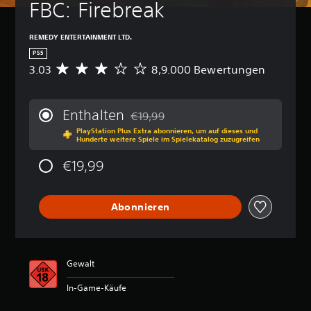
FBC: Firebreak
e
)
e
k
k
v
a
i
l
e
G
o
n
n
e
i
e
r
REMEDY ENTERTAINMENT LTD.
n
s
g
t
s
f
PS5
s
p
a
u
s
o
3.03
8,9.000 Bewertungen
t
D
r
r
t
n
g
d
u
o
m
z
g
r
i
r
c
u
(
a
A
e
c
h
l
Enthalten
€19,99
e
d
u
L
h
Preisnachlass gegenüber dem Originalp
e
i
i
(
d
a
PlayStation Plus Extra abonnieren, um auf dieses und
s
n
e
Hunderte weitere Spiele im Spielekatalog zuzugreifen
i
u
n
e
c
e
r
o
t
h
f
i
r
t
€19,99
i
s
n
a
n
D
e
n
t
i
i
c
f
W
f
ä
t
a
ö
h
a
o
r
Abonnieren
t
l
r
)
c
r
k
l
o
t
h
m
e
D
i
g
e
)
a
n
u
c
i
r
t
e
k
h
D
n
,
Gewalt
i
i
a
e
u
d
S
o
n
n
B
k
i
ä
In-Game-Käufe
n
z
n
e
a
e
t
e
e
s
w
n
s