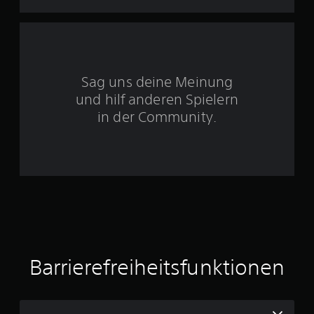
e
S
5
a
n
t
r
w
i
k
e
i
c
r
S
e
k
d
r
u
e
Sag uns deine Meinung
e
t
m
n
und hilf anderen Spielern
n
z
k
,
e
in der Community.
u
e
o
s
h
h
r
ä
r
n
t
u
e
n
z
S
n
l
p
g
e
i
r
(
c
a
n
e
h
c
a
i
h
a
k
n
-
u
f
Barrierefreiheitsfunktionen
o
u
s
a
d
t
c
e
i
s
r
h
s
T