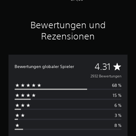
Bewertungen und
Rezensionen
D
4.31
Bewertungen globaler Spieler
u
2932 Bewertungen
68 %
r
15 %
c
6 %
h
3 %
s
8 %
c