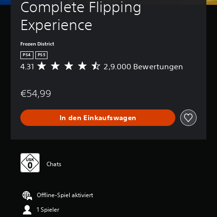
Complete Flipping 
Experience
Frozen District
PS4
PS5
4.31
2,9.000 Bewertungen
D
u
r
€54,99
c
h
s
In den Einkaufswagen
c
h
n
i
t
t
Chats
l
i
c
Offline-Spiel aktiviert
h
e
1 Spieler
B