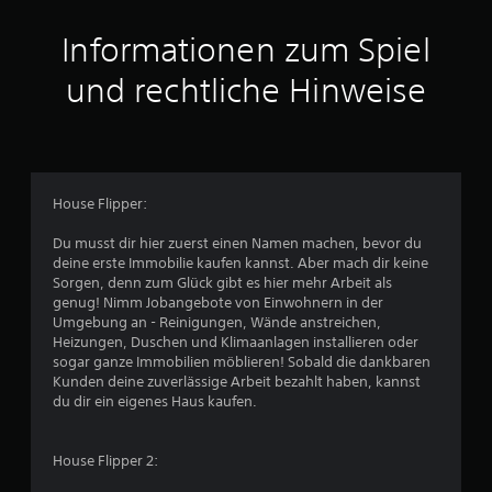
a
Informationen zum Spiel
u
und rechtliche Hinweise
s
2
9
House Flipper:
3
Du musst dir hier zuerst einen Namen machen, bevor du
2
deine erste Immobilie kaufen kannst. Aber mach dir keine
Sorgen, denn zum Glück gibt es hier mehr Arbeit als
genug! Nimm Jobangebote von Einwohnern in der
Umgebung an - Reinigungen, Wände anstreichen,
B
Heizungen, Duschen und Klimaanlagen installieren oder
sogar ganze Immobilien möblieren! Sobald die dankbaren
e
Kunden deine zuverlässige Arbeit bezahlt haben, kannst
du dir ein eigenes Haus kaufen.
w
e
House Flipper 2: