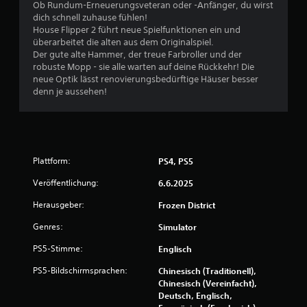
r
Ob Rundum-Erneuerungsveteran oder -Anfänger, du wirst
dich schnell zuhause fühlen!
t
House Flipper 2 führt neue Spielfunktionen ein und
überarbeitet die alten aus dem Originalspiel.
u
Der gute alte Hammer, der treue Farbroller und der
robuste Mopp - sie alle warten auf deine Rückkehr! Die
n
neue Optik lässt renovierungsbedürftige Häuser besser
denn je aussehen!
g
e
n
Plattform:
PS4, PS5
Veröffentlichung:
6.6.2025
Herausgeber:
Frozen District
Genres:
Simulator
PS5-Stimme:
Englisch
PS5-Bildschirmsprachen:
Chinesisch (Traditionell),
Chinesisch (Vereinfacht),
Deutsch, Englisch,