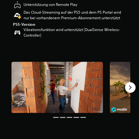
e
Unterstützung von Remote Play
w
Das Cloud-Streaming auf der PS5 und dem PS Portal wird
e
nur bei vorhandenem Premium-Abonnement unterstützt
r
PS5-Version
t
Vibrationsfunktion wird unterstützt (DualSense Wireless-
u
Controller)
n
g
:
4
.
3
1
v
o
n
5
S
t
e
r
n
e
n