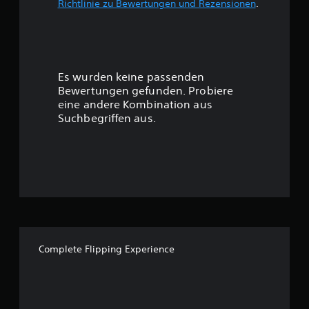
Richtlinie zu Bewertungen und Rezensionen
.
w
e
r
Es wurden keine passenden
t
Bewertungen gefunden. Probiere
eine andere Kombination aus
u
Suchbegriffen aus.
n
g
:
4
.
Complete Flipping Experience
3
1