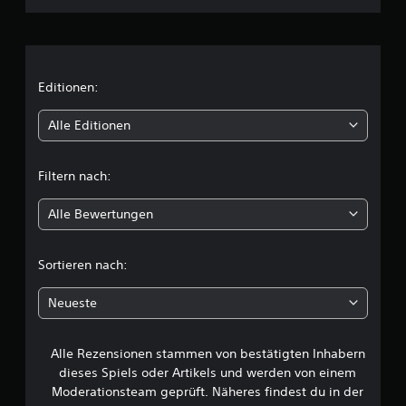
h
n
i
Editionen:
t
Alle Editionen
t
Filtern nach:
l
Alle Bewertungen
i
c
Sortieren nach:
h
Neueste
e
Alle Rezensionen stammen von bestätigten Inhabern
B
dieses Spiels oder Artikels und werden von einem
e
Moderationsteam geprüft. Näheres findest du in der