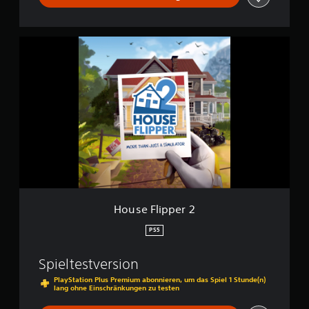
H
o
u
s
e
F
l
i
p
p
e
r
2
House Flipper 2
PS5
Spieltestversion
PlayStation Plus Premium abonnieren, um das Spiel 1 Stunde(n)
lang ohne Einschränkungen zu testen