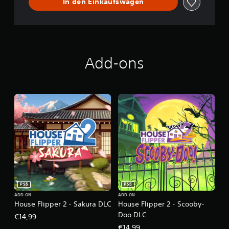
In den Einkaufswagen
i
e
n
c
e
Add-ons
PS5
PS5
ADD-ON
ADD-ON
House Flipper 2 - Sakura DLC
House Flipper 2 - Scooby-
Doo DLC
€14,99
€14,99