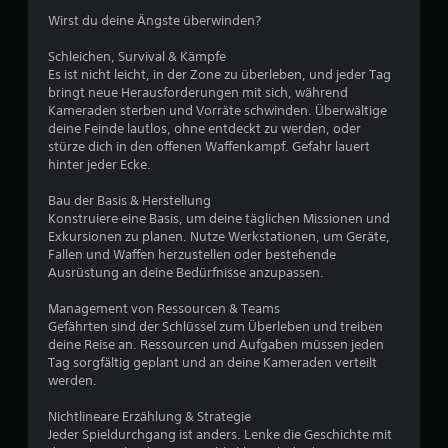
r
Wirst du deine Ängste überwinden?
t
Schleichen, Survival & Kämpfe
u
Es ist nicht leicht, in der Zone zu überleben, und jeder Tag
bringt neue Herausforderungen mit sich, während
n
Kameraden sterben und Vorräte schwinden. Überwältige
deine Feinde lautlos, ohne entdeckt zu werden, oder
stürze dich in den offenen Waffenkampf. Gefahr lauert
g
hinter jeder Ecke.
e
Bau der Basis & Herstellung
Konstruiere eine Basis, um deine täglichen Missionen und
n
Exkursionen zu planen. Nutze Werkstationen, um Geräte,
Fallen und Waffen herzustellen oder bestehende
Ausrüstung an deine Bedürfnisse anzupassen.
Management von Ressourcen & Teams
Gefährten sind der Schlüssel zum Überleben und treiben
deine Reise an. Ressourcen und Aufgaben müssen jeden
Tag sorgfältig geplant und an deine Kameraden verteilt
werden.
Nichtlineare Erzählung & Strategie
Jeder Spieldurchgang ist anders. Lenke die Geschichte mit