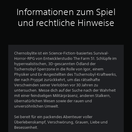
a
Informationen zum Spiel
u
und rechtliche Hinweise
s
6
3
Chernobylite ist ein Science-Fiction-basiertes Survival-
5
Horror-RPG von Entwicklerstudio The Farm 51. Schlüpfe im
hyperrealistischen, 3D-gescannten Ödland der
9
Tschernobyl-Sperrzone in die Rolle von Igor, einem
Physiker und Ex-Angestellten des Tschernobyl-Kraftwerks,
der nach Prypjat zurückkehrt, um das rätselhafte
Verschwinden seiner Verlobten vor 30 Jahren zu
B
untersuchen. Messe dich auf der Suche nach der Wahrheit
mit einer feindseligen Militärpräsenz, anderen Stalkern,
e
übernatürlichen Wesen sowie der rauen und
unversöhnlichen Umwelt.
w
Sei bereit für ein packendes Abenteuer voller
e
Überlebenskampf, Verschwörung, Grauen, Liebe und
Besessenheit.