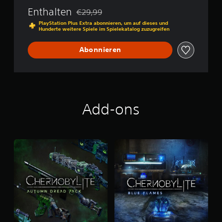
e
Enthalten
€29,99
t
Preisnachlass gegenüber dem Originalpreis
e
PlayStation Plus Extra abonnieren, um auf dieses und
Hunderte weitere Spiele im Spielekatalog zuzugreifen
E
d
i
Abonnieren
t
i
o
n
Add-ons