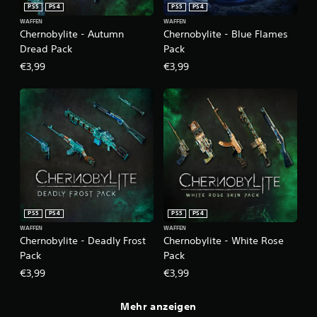
PS5
PS4
PS5
PS4
WAFFEN
WAFFEN
Chernobylite - Autumn
Chernobylite - Blue Flames
Dread Pack
Pack
€3,99
€3,99
PS5
PS4
PS5
PS4
WAFFEN
WAFFEN
Chernobylite - Deadly Frost
Chernobylite - White Rose
Pack
Pack
€3,99
€3,99
Mehr anzeigen