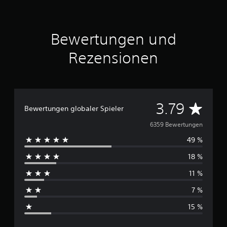
Bewertungen und
Rezensionen
D
3.79
Bewertungen globaler Spieler
u
6359 Bewertungen
49 %
r
18 %
c
11 %
h
7 %
s
15 %
c