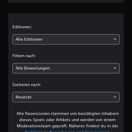
h
n
i
Editionen:
t
Alle Editionen
t
Filtern nach:
l
Alle Bewertungen
i
c
Sortieren nach:
h
Neueste
e
Alle Rezensionen stammen von bestätigten Inhabern
B
dieses Spiels oder Artikels und werden von einem
e
Moderationsteam geprüft. Näheres findest du in der
Richtlinie zu Bewertungen und Rezensionen
.