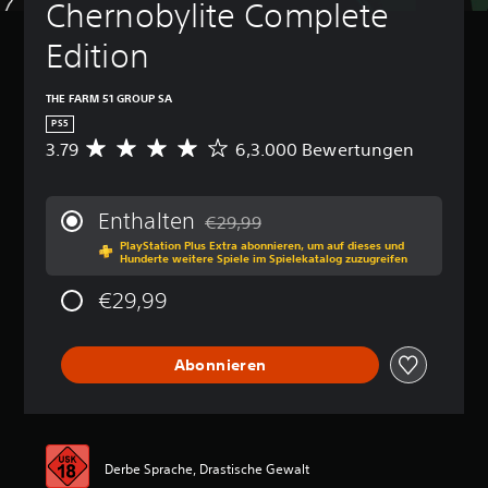
Chernobylite Complete 
Edition
THE FARM 51 GROUP SA
PS5
3.79
6,3.000 Bewertungen
D
u
r
c
Enthalten
€29,99
h
Preisnachlass gegenüber dem Originalp
PlayStation Plus Extra abonnieren, um auf dieses und
s
Hunderte weitere Spiele im Spielekatalog zuzugreifen
c
h
€29,99
n
i
t
Abonnieren
t
l
i
c
h
e
Derbe Sprache, Drastische Gewalt
B