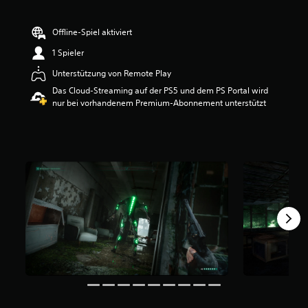
e
w
Offline-Spiel aktiviert
e
r
1 Spieler
t
u
Unterstützung von Remote Play
n
Das Cloud-Streaming auf der PS5 und dem PS Portal wird
g
nur bei vorhandenem Premium-Abonnement unterstützt
:
3
.
7
9
v
o
n
5
S
t
e
r
n
e
n