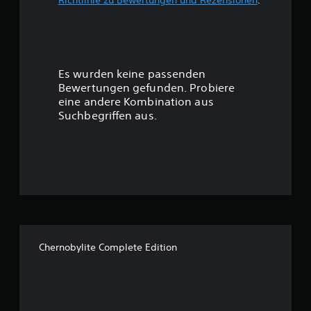
w
e
r
Es wurden keine passenden
t
Bewertungen gefunden. Probiere
eine andere Kombination aus
u
Suchbegriffen aus.
n
g
:
3
.
Chernobylite Complete Edition
7
9