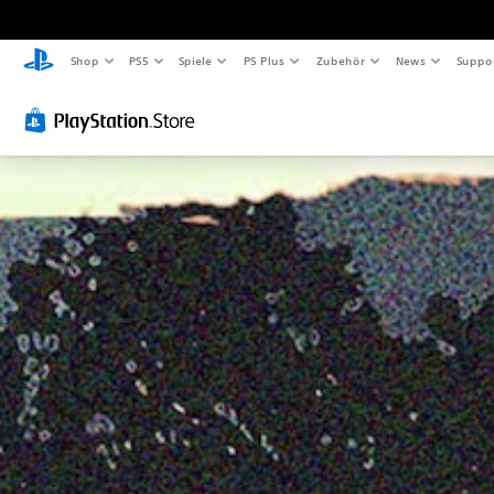
Shop
PS5
Spiele
PS Plus
Zubehör
News
Suppo