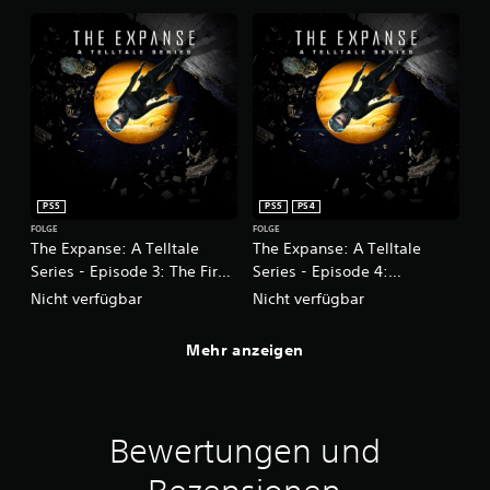
PS5
PS5
PS4
FOLGE
FOLGE
The Expanse: A Telltale
The Expanse: A Telltale
Series - Episode 3: The First
Series - Episode 4:
Ones
Impossible Objects
Nicht verfügbar
Nicht verfügbar
Mehr anzeigen
Bewertungen und