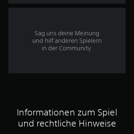
5
S
Sag uns deine Meinung
t
und hilf anderen Spielern
e
in der Community.
r
n
e
n
a
Informationen zum Spiel
u
und rechtliche Hinweise
s