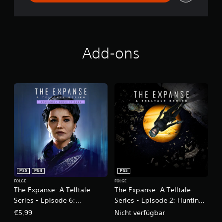
Add-ons
PS5
PS4
PS5
FOLGE
FOLGE
The Expanse: A Telltale
The Expanse: A Telltale
Series - Episode 6:
Series - Episode 2: Hunting
Archangel
Grounds
€5,99
Nicht verfügbar