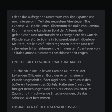
1
8
Erlebe das aufregende Universum von The Expanse wie
6
noch nie zuvor in Telltales neuestem Abenteuer, The
Expanse: A Telltale Series. Übernimm die Rolle von Camina
1
Drummer und erkunde an Bord der Artemis die
gefährlichen und unerforschten Grenzgebiete des Gürtels.
Plündere zerstörte Schiffe in Schwerelosigkeit, überlebe
Meuterei, stelle dich furchterregenden Piraten und triff
B
schwierige Entscheidungen, die im neusten Abenteuer von
Telltale Camina Drummers Entschlossenheit zeigen.
e
EINE TELLTALE-GESCHICHTE WIE KEINE ANDERE
w
Tauche ein in die Rolle von Camina Drummer, der
e
Leitenden Offizierin an Bord der Artemis, einem
Plünderungsschiff auf der Jagd nach Reichtum in den
r
äußeren Regionen des Gürtels. Halte eine Crew voller
hitziger Beziehungen und starker Persönlichkeiten im
t
Zaum und triff schwierige Entscheidungen, die das
Schicksal aller bestimmen.
u
ERKUNDE DEN GÜRTEL IN SCHWERELOSIGKEIT