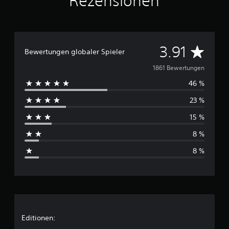
Rezensionen
D
3.91
Bewertungen globaler Spieler
u
1861 Bewertungen
46 %
r
23 %
c
15 %
h
8 %
s
8 %
c
h
n
i
Editionen: