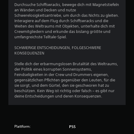
n
Durchsuche Schiffswracks, bewege dich mit Magnetstiefeln
an Wänden und Decken und nutze
g
Schwerelosigkeitsantriebe, um durch das Nichts zu gleiten.
Interagiere auf dem Flug durch Schiffswracks und die
e
Weiten des Weltraums mit Objekten, unterhalte dich mit
Crewmitgliedern und erkunde das bislang größte und
n
umfangreichste Telltale-Spiel.
SCHWIERIGE ENTSCHEIDUNGEN, FOLGESCHWERE
KONSEQUENZEN
Stelle dich der erbarmungslosen Brutalität des Weltraums,
der Politik eines korrupten Sonnensystems,
Feindseligkeiten in der Crew und Drummers eigenen,
gegensätzlichen Pflichten gegenüber den Leuten, für die
sie sorgt, und dem Gürtel, den sie geschworen hat zu
beschützen. Kein Weg ist richtig oder falsch – es gibt nur
deine Entscheidungen und deren Konsequenzen.
Plattform:
PS5