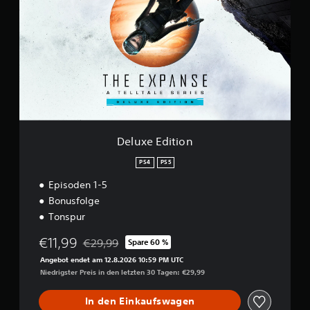
u
x
e
E
d
i
t
i
o
n
Deluxe Edition
PS4
PS5
Episoden 1-5
Bonusfolge
Tonspur
€11,99
€29,99
Spare 60 %
Preisnachlass gegenüber dem Originalpreis von 
Angebot endet am 12.8.2026 10:59 PM UTC
Niedrigster Preis in den letzten 30 Tagen: €29,99
In den Einkaufswagen