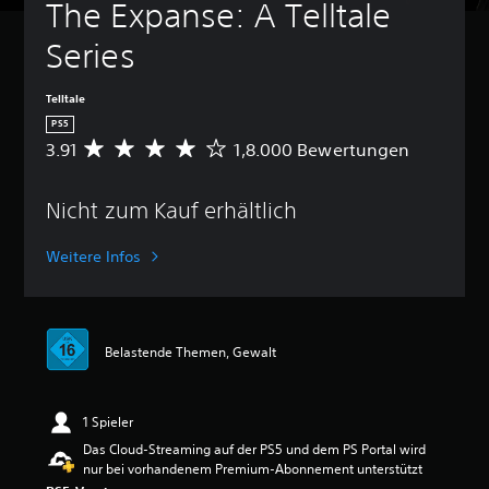
The Expanse: A Telltale 
Series
Telltale
PS5
3.91
1,8.000 Bewertungen
D
u
r
Nicht zum Kauf erhältlich
c
h
s
Weitere Infos
c
h
n
i
t
Belastende Themen, Gewalt
t
l
i
1 Spieler
c
h
Das Cloud-Streaming auf der PS5 und dem PS Portal wird
e
nur bei vorhandenem Premium-Abonnement unterstützt
B