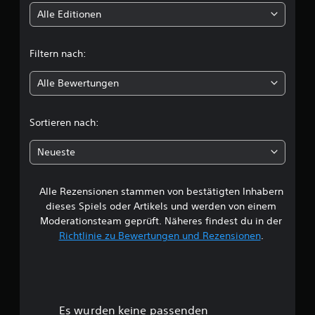
t
Alle Editionen
t
Filtern nach:
l
Alle Bewertungen
i
c
Sortieren nach:
h
Neueste
e
Alle Rezensionen stammen von bestätigten Inhabern
B
dieses Spiels oder Artikels und werden von einem
e
Moderationsteam geprüft. Näheres findest du in der
Richtlinie zu Bewertungen und Rezensionen
.
w
e
r
Es wurden keine passenden