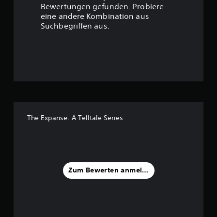
t
Bewertungen gefunden. Probiere
eine andere Kombination aus
u
Suchbegriffen aus.
n
g
:
3
.
The Expanse: A Telltale Series
9
1
v
Zum Bewerten anmelden
o
n