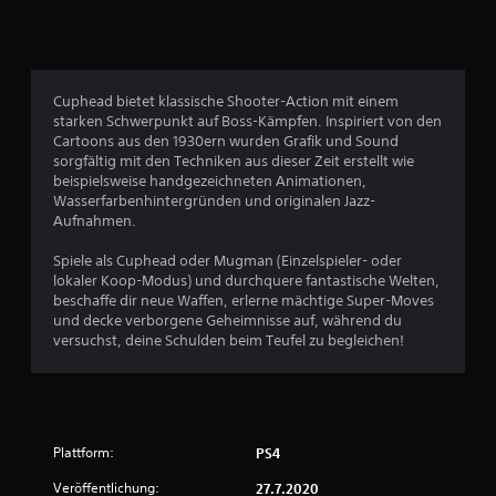
2
6
Cuphead bietet klassische Shooter-Action mit einem
starken Schwerpunkt auf Boss-Kämpfen. Inspiriert von den
Cartoons aus den 1930ern wurden Grafik und Sound
B
sorgfältig mit den Techniken aus dieser Zeit erstellt wie
beispielsweise handgezeichneten Animationen,
e
Wasserfarbenhintergründen und originalen Jazz-
Aufnahmen.
w
Spiele als Cuphead oder Mugman (Einzelspieler- oder
e
lokaler Koop-Modus) und durchquere fantastische Welten,
beschaffe dir neue Waffen, erlerne mächtige Super-Moves
r
und decke verborgene Geheimnisse auf, während du
versuchst, deine Schulden beim Teufel zu begleichen!
t
u
n
Plattform:
PS4
g
Veröffentlichung:
27.7.2020