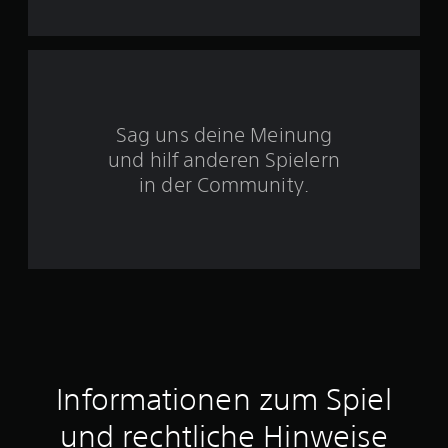
S
t
e
r
Sag uns deine Meinung
n
und hilf anderen Spielern
e
in der Community.
n
a
u
s
5
Informationen zum Spiel
6
und rechtliche Hinweise
1