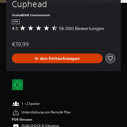
Cuphead
StudioMDHR Entertainment
PS4
4.5
56.000 Bewertungen
D
u
r
€19,99
c
h
s
In den Einkaufswagen
c
h
n
i
t
t
l
i
c
1 – 2 Spieler
h
e
Unterstützung von Remote Play
B
PS4-Version
e
w
DUALSHOCK 4-Vibration