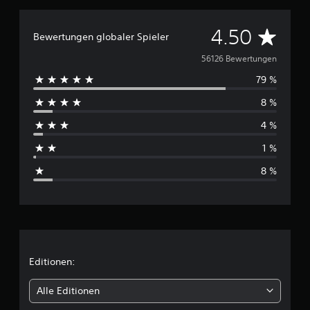
D
4.50
Bewertungen globaler Spieler
u
56126 Bewertungen
79 %
r
8 %
c
4 %
h
1 %
s
8 %
c
h
n
i
Editionen:
t
Alle Editionen