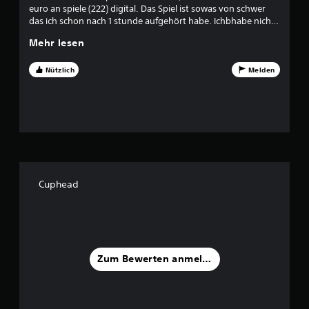
u
euro an spiele (222) digital. Das Spiel ist sowas von schwer
das ich schon nach 1 stunde aufgehört habe. Ichbhabe nicht
n
mal das erste level geschaft. Dummes spiel.
Mehr lesen
g
Nützlich
Melden
:
4
.
5
v
Cuphead
o
n
5
Zum Bewerten anmelden