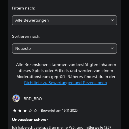
t
Filtern nach:
l
Alle Bewertungen
i
c
Sortieren nach:
h
Neueste
e
Alle Rezensionen stammen von bestätigten Inhabern
B
dieses Spiels oder Artikels und werden von einem
e
Moderationsteam geprüft. Näheres findest du in der
Richtlinie zu Bewertungen und Rezensionen
.
w
e
BRD_BRO
r
Bewertet am 19.11.2025
3 von 5 Sternen
t
Unvassbar schwer
Ich habe echt viel spaß an meine Ps5, und mitlerweile 1357