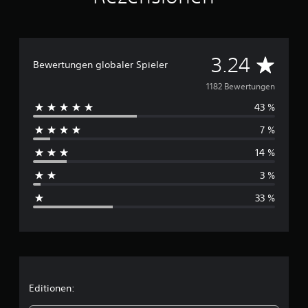
D
3.24
Bewertungen globaler Spieler
u
1182 Bewertungen
43 %
r
7 %
c
14 %
h
3 %
s
33 %
c
h
n
i
Editionen: