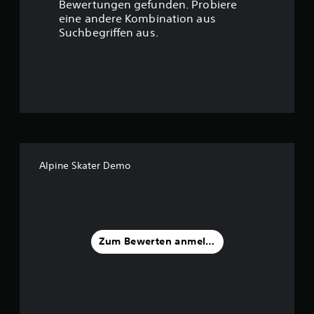
t
Bewertungen gefunden. Probiere
eine andere Kombination aus
u
Suchbegriffen aus.
n
g
:
3
.
Alpine Skater Demo
2
4
v
Zum Bewerten anmelden
o
n