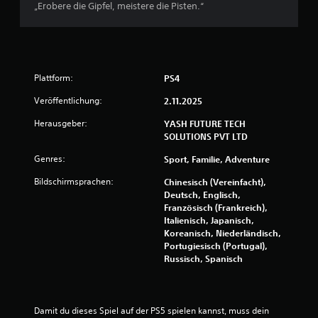
„Erobere die Gipfel, meistere die Pisten.“
g
e
n
Plattform:
PS4
Veröffentlichung:
2.11.2025
Herausgeber:
YASH FUTURE TECH
SOLUTIONS PVT LTD
Genres:
Sport, Familie, Adventure
Bildschirmsprachen:
Chinesisch (Vereinfacht),
Deutsch, Englisch,
Französisch (Frankreich),
Italienisch, Japanisch,
Koreanisch, Niederländisch,
Portugiesisch (Portugal),
Russisch, Spanisch
Damit du dieses Spiel auf der PS5 spielen kannst, muss dein 