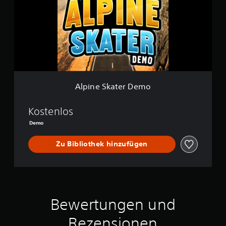
n
e
S
k
a
t
e
r
D
e
Alpine Skater Demo
m
o
Kostenlos
Demo
Zu Bibliothek hinzufügen
Bewertungen und
Rezensionen