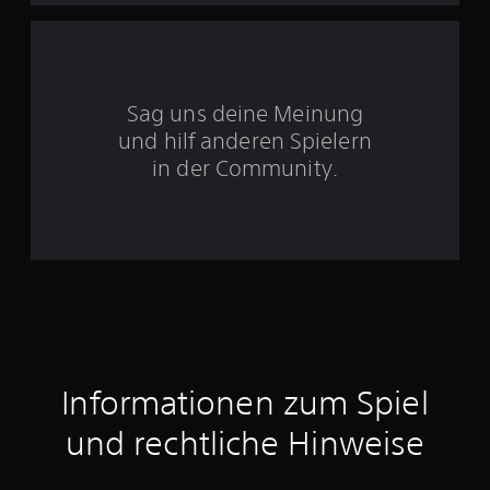
5
S
Sag uns deine Meinung
t
und hilf anderen Spielern
e
in der Community.
r
n
e
n
a
Informationen zum Spiel
u
und rechtliche Hinweise
s