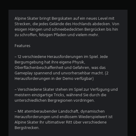
1
1
Alpine Skater bringt Bergskaten auf ein neues Level mit
8
Strecken, die jedes Gelände des Hochlands abdecken. Von
eisigen Hängen und schneebedeckten Bergrücken bis hin
2
zu schroffen, felsigen Pfaden und vielem mehr.
Features
B
– 12 verschiedene Herausforderungen im Spiel. Jede
Bergumgebung hat ihre eigene Physik,
e
Oberflächenbeschaffenheit und Gefahren, was das
Gameplay spannend und unvorhersehbar macht. (2
w
Herausforderungen in der Demo verfügbar)
e
– Verschiedene Skater stehen im Spiel zur Verfügung und
meistern einzigartige Tricks, während Sie durch die
r
unterschiedlichen Bergregionen vordringen.
t
– Mit atemberaubender Landschaft, dynamischen
Herausforderungen und endlosem Wiederspielwert ist
u
Alpine Skater Ihr ultimativer Ritt über verschiedene
Bergstrecken.
n