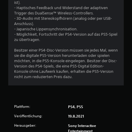
ist).
m
R
e
- Haptisches Feedback und Widerstand der adaptiven
e
i
i
Trigger des DualSense™ Wireless-Controllers.
n
t
c
- 3D-Audio mit Stereokopfhörern (analog oder per USB-
.
l
h
Anschluss).
i
t
- Japanische Lippensynchronisation.
c
S
t
- Möglichkeit, Fortschritt der PS4-Version auf das PS5-Spiel
h
t
o
zu übertragen.
e
e
n
n
Besitzer einer PS4-Disc-Version müssen sie jedes Mal, wenn
u
E
B
sie die digitale PS5-Version herunterladen oder spielen
e
s
e
möchten, in die PS5-Konsole eingelegen. Besitzer der Disc-
r
g
s
Version des PS4-Spiels, die eine PS5-Digital Edition-
e
i
c
Konsole ohne Laufwerk kaufen, erhalten die PS5-Version
b
h
l
nicht zum reduzierten Preis dazu.
t
r
e
z
ä
m
u
n
e
s
k
n
ä
u
t
t
n
Plattform:
PS4, PS5
ü
z
g
b
Veröffentlichung:
19.8.2021
l
d
e
i
r
Herausgeber:
Sony Interactive
c
ü
r
Entertainment