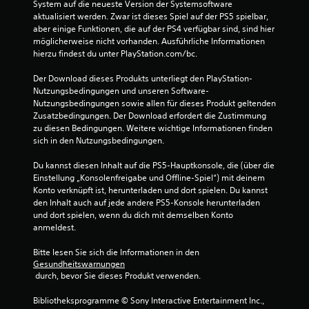
i
e
System auf die neueste Version der Systemsoftware 
n
e
n
aktualisiert werden. Zwar ist dieses Spiel auf der PS5 spielbar, 
e
s
d
aber einige Funktionen, die auf der PS4 verfügbar sind, sind hier 
M
i
e
möglicherweise nicht vorhanden. Ausführliche Informationen 
g
r
o
hierzu findest du unter PlayStation.com/bc.
n
S
t
a
t
Der Download dieses Produkts unterliegt den PlayStation-
i
l
e
Nutzungsbedingungen und unseren Software-
o
i
u
Nutzungsbedingungen sowie allen für dieses Produkt geltenden 
n
s
e
Zusatzbedingungen. Der Download erfordert die Zustimmung 
-
i
r
zu diesen Bedingungen. Weitere wichtige Informationen finden 
S
e
e
sich in den Nutzungsbedingungen.
t
r
l
e
e
e
Du kannst diesen Inhalt auf die PS5-Hauptkonsole, die (über die 
n
m
u
Einstellung „Konsolenfreigabe und Offline-Spiel“) mit deinem 
,
e
Konto verknüpft ist, herunterladen und dort spielen. Du kannst 
e
a
n
den Inhalt auch auf jede andere PS5-Konsole herunterladen 
r
u
t
und dort spielen, wenn du dich mit demselben Konto 
e
s
e
anmeldest.
l
w
d
e
e
e
Bitte lesen Sie sich die Informationen in den 
m
l
s
Gesundheitswarnungen
e
c
S
 durch, bevor Sie dieses Produkt verwenden.
n
h
p
e
i
Bibliotheksprogramme © Sony Interactive Entertainment Inc., 
t