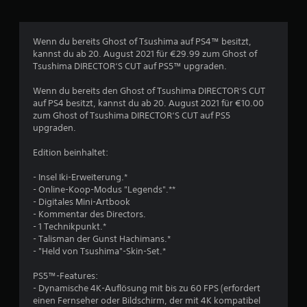
s
m
n
t
m
a
i
u
n
Wenn du bereits Ghost of Tsushima auf PS4™ besitzt,
m
n
d
kannst du ab 20. August 2021 für €29.99 zum Ghost of
m
i
e
Tsushima DIRECTOR‘S CUT auf PS5™ upgraden.
t
z
r
e
i
o
Wenn du bereits den Ghost of Tsushima DIRECTOR‘S CUT
r
e
d
auf PS4 besitzt, kannst du ab 20. August 2021 für €10.00
A
r
e
zum Ghost of Tsushima DIRECTOR‘S CUT auf PS5
k
t
r
upgraden.
t
.
i
i
n
Edition beinhaltet:
o
n
H
n
e
- Insel Iki-Erweiterung.*
e
i
r
- Online-Koop-Modus "Legends".**
n
n
h
- Digitales Mini-Artbook
v
w
a
- Kommentar des Directors.
e
l
e
- 1 Technikpunkt.*
r
b
i
- Talisman der Gunst Hachimans.*
l
e
s
- "Held von Tsushima"-Skin-Set.*
a
i
e
n
n
f
PS5™-Features:
g
e
- Dynamische 4K-Auflösung mit bis zu 60 FPS (erfordert
ü
s
r
einen Fernseher oder Bildschirm, der mit 4K kompatibel
a
r
z