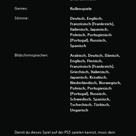
h
c
s
e
k
i
Genres:
Rollenspiele
o
e
c
p
n
Stimme:
Deutsch, Englisch,
h
t
z
Französisch (Frankreich),
t
i
u
Italienisch, Japanisch,
s
m
D
Polnisch, Portugiesisch
c
ü
u
(Portugal), Russisch,
h
s
k
Spanisch
e
s
a
I
e
n
Bildschirmsprachen:
Arabisch, Deutsch, Dänisch,
n
n
n
Englisch, Finnisch,
f
.
s
Französisch (Frankreich),
o
t
Griechisch, Italienisch,
r
d
Japanisch, Kroatisch,
S
m
i
Niederländisch, Norwegisch,
p
a
e
Polnisch, Portugiesisch
i
t
B
(Portugal), Russisch,
e
i
e
Schwedisch, Spanisch,
o
l
l
Tschechisch, Türkisch,
n
e
Ungarisch
b
e
g
a
n
u
r
,
n
o
d
g
Damit du dieses Spiel auf der PS5 spielen kannst, muss dein 
h