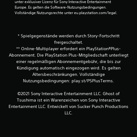
r
e
unter exklusiver Lizenz für Sony Interactive Entertainment 
e
R
l
Europe. Es gelten die Software-Nutzungsbedingungen. 
D
i
s
Vollständige Nutzungsrechte unter eu.playstation.com/legal.
u
c
j
k
h
e
a
t
d
n
u
e
* Spielgegenstände werden durch Story-Fortschritt
n
n
r
freigeschaltet.
s
g
z
** Online-Multiplayer erfordert ein PlayStation®Plus-
t
e
e
d
Abonnement. Die PlayStation Plus-Mitgliedschaft unterliegt
i
i
a
einer regelmäßigen Abonnementgebühr, die bis zur
n
t
s
K
e
Kündigung automatisch eingezogen wird. Es gelten
S
l
i
Altersbeschränkungen. Vollständige
p
a
n
Nutzungsbedingungen: play.st/PSPlusTerms.
i
n
s
e
g
e
l
©2021 Sony Interactive Entertainment LLC. Ghost of
k
h
s
Tsushima ist ein Warenzeichen von Sony Interactive
o
e
p
m
n
Entertainment LLC. Entwickelt von Sucker Punch Productions
i
m
.
LLC.
e
t
l
.
e
S
n
p
,