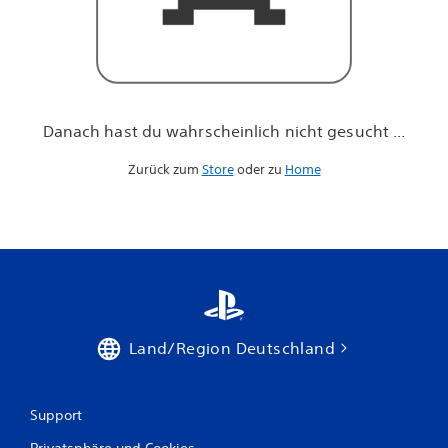
h
n
i
c
h
t
g
Danach hast du wahrscheinlich nicht gesucht ...
e
s
Zurück zum
Store
oder zu
Home
u
c
h
t
.
.
.
Land/Region Deutschland
Support
Privatsphäre und Cookies