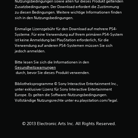
Nutzungsbedingungen sowie allen für dieses Produkt geltenden 
Zusatzbedingungen. Der Download erfordert die Zustimmung 
zu diesen Bedingungen. Weitere wichtige Informationen finden 
S
sich in den Nutzungsbedingungen.
t
Einmalige Lizenzgebühr für den Download auf mehrere PS4-
Systeme. Für eine Verwendung auf Ihrem primären PS4-System 
e
ist keine Anmeldung bei PlayStation erforderlich, für die 
Verwendung auf anderen PS4-Systemen müssen Sie sich 
r
jedoch anmelden.
n
Bitte lesen Sie sich die Informationen in den 
Gesundheitswarnungen
e
 durch, bevor Sie dieses Produkt verwenden.
n
Bibliotheksprogramme © Sony Interactive Entertainment Inc., 
unter exklusiver Lizenz für Sony Interactive Entertainment 
a
Europe. Es gelten die Software-Nutzungsbedingungen. 
Vollständige Nutzungsrechte unter eu.playstation.com/legal.
u
s
© 2013 Electronic Arts Inc. All Rights Reserved.
6