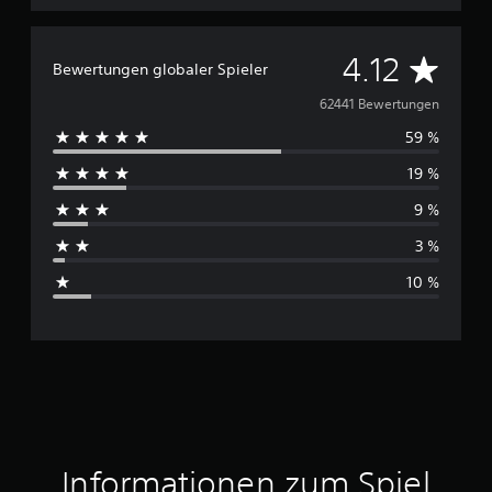
D
4.12
Bewertungen globaler Spieler
u
62441 Bewertungen
59 %
r
19 %
c
9 %
h
3 %
s
10 %
c
h
n
i
t
Informationen zum Spiel