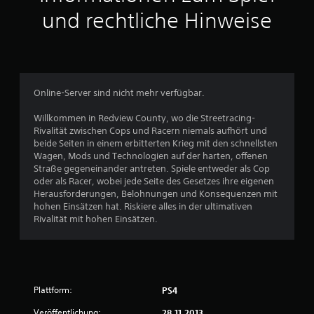
t
und rechtliche Hinweise
l
i
c
Online-Server sind nicht mehr verfügbar.
h
Willkommen in Redview County, wo die Streetracing-
Rivalität zwischen Cops und Racern niemals aufhört und
e
beide Seiten in einem erbitterten Krieg mit den schnellsten
Wagen, Mods und Technologien auf der harten, offenen
B
Straße gegeneinander antreten. Spiele entweder als Cop
oder als Racer, wobei jede Seite des Gesetzes ihre eigenen
e
Herausforderungen, Belohnungen und Konsequenzen mit
hohen Einsätzen hat. Riskiere alles in der ultimativen
w
Rivalität mit hohen Einsätzen.
e
r
Plattform:
PS4
t
Veröffentlichung:
28.11.2013