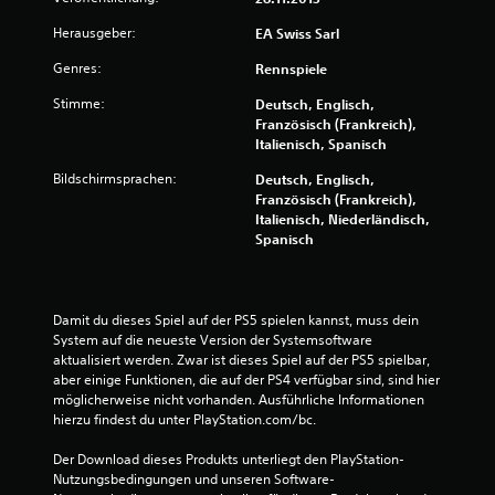
u
Herausgeber:
EA Swiss Sarl
n
Genres:
Rennspiele
g
Stimme:
Deutsch, Englisch,
Französisch (Frankreich),
:
Italienisch, Spanisch
4
Bildschirmsprachen:
Deutsch, Englisch,
Französisch (Frankreich),
.
Italienisch, Niederländisch,
Spanisch
1
2
Damit du dieses Spiel auf der PS5 spielen kannst, muss dein 
v
System auf die neueste Version der Systemsoftware 
aktualisiert werden. Zwar ist dieses Spiel auf der PS5 spielbar, 
o
aber einige Funktionen, die auf der PS4 verfügbar sind, sind hier 
möglicherweise nicht vorhanden. Ausführliche Informationen 
n
hierzu findest du unter PlayStation.com/bc.
5
Der Download dieses Produkts unterliegt den PlayStation-
Nutzungsbedingungen und unseren Software-