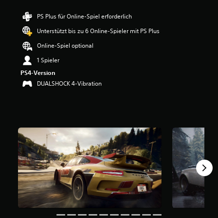
e
r
PS Plus für Online-Spiel erforderlich
t
Unterstützt bis zu 6 Online-Spieler mit PS Plus
u
n
Online-Spiel optional
g
:
1 Spieler
4
PS4-Version
.
DUALSHOCK 4-Vibration
1
2
v
o
n
5
S
t
e
r
n
e
n
a
u