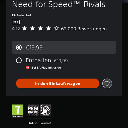
Need for Speed™ Rivals
EA Swiss Sarl
PS4
4.12
62.000 Bewertungen
D
u
r
c
€19,99
h
s
Enthalten
c
€19,99
Preisnachlass gegenüber dem Originalp
h
Bei EA Play inklusive
n
i
t
In den Einkaufswagen
t
l
i
c
h
e
B
e
Online, Gewalt
w