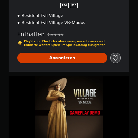
s
PS4
PS5
6
Resident Evil Village
8
.
Resident Evil Village VR-Modus
0
0
Enthalten
€39,99
Preisnachlass gegenüber dem Originalpreis
0
PlayStation Plus Extra abonnieren, um auf dieses und
Hunderte weitere Spiele im Spielekatalog zuzugreifen
B
e
Abonnieren
w
e
r
t
R
u
e
n
s
g
i
e
d
n
e
n
t
E
v
i