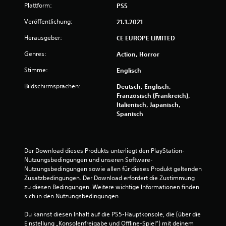
t
Plattform:
PS5
u
Veröffentlichung:
21.1.2021
n
Herausgeber:
CE EUROPE LIMITED
Genres:
Action, Horror
g
Stimme:
Englisch
:
Bildschirmsprachen:
Deutsch, Englisch,
4
Französisch (Frankreich),
Italienisch, Japanisch,
.
Spanisch
6
4
Der Download dieses Produkts unterliegt den PlayStation-
Nutzungsbedingungen und unseren Software-
v
Nutzungsbedingungen sowie allen für dieses Produkt geltenden 
Zusatzbedingungen. Der Download erfordert die Zustimmung 
o
zu diesen Bedingungen. Weitere wichtige Informationen finden 
sich in den Nutzungsbedingungen.
n
Du kannst diesen Inhalt auf die PS5-Hauptkonsole, die (über die 
Einstellung „Konsolenfreigabe und Offline-Spiel“) mit deinem 