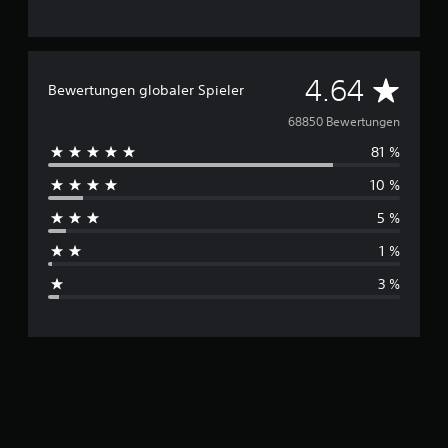
D
4.64
Bewertungen globaler Spieler
u
68850 Bewertungen
81 %
r
10 %
c
5 %
h
1 %
s
3 %
c
h
n
i