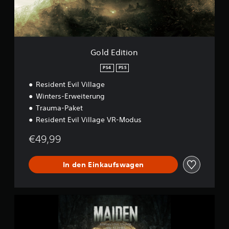
i
l
o
a
n
y
D
e
Gold Edition
m
o
PS4
PS5
Resident Evil Village
Winters-Erweiterung
Trauma-Paket
Resident Evil Village VR-Modus
€49,99
In den Einkaufswagen
M
a
i
d