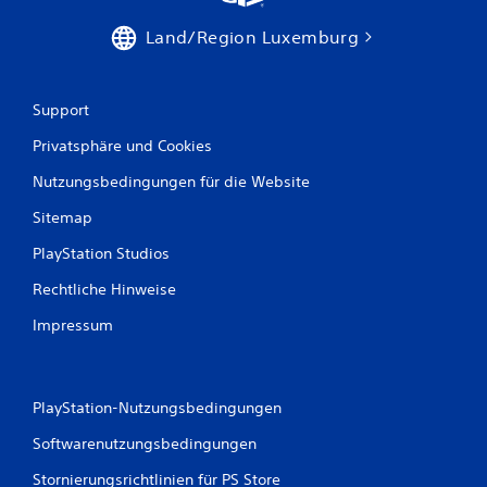
8
Land/Region Luxemburg
8
Support
5
Privatsphäre und Cookies
0
Nutzungsbedingungen für die Website
Sitemap
B
PlayStation Studios
e
Rechtliche Hinweise
w
Impressum
e
r
PlayStation-Nutzungsbedingungen
t
Softwarenutzungsbedingungen
u
Stornierungsrichtlinien für PS Store