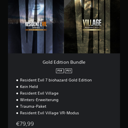
o
l
n
d
G
E
a
d
m
i
e
t
p
i
l
o
a
n
y
B
D
u
e
n
Gold Edition Bundle
m
d
o
l
PS4
PS5
e
Resident Evil 7 biohazard Gold Edition
Kein Held
Resident Evil Village
Winters-Erweiterung
Trauma-Paket
Resident Evil Village VR-Modus
€79,99