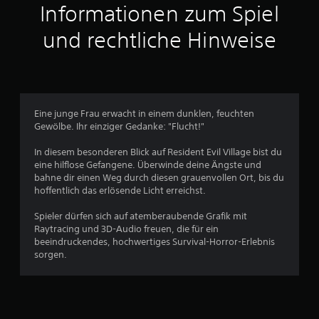
t
Informationen zum Spiel
t
und rechtliche Hinweise
l
i
c
Eine junge Frau erwacht in einem dunklen, feuchten
Gewölbe. Ihr einziger Gedanke: "Flucht!"
h
In diesem besonderen Blick auf Resident Evil Village bist du
e
eine hilflose Gefangene. Überwinde deine Ängste und
bahne dir einen Weg durch diesen grauenvollen Ort, bis du
B
hoffentlich das erlösende Licht erreichst.
e
Spieler dürfen sich auf atemberaubende Grafik mit
Raytracing und 3D-Audio freuen, die für ein
w
beeindruckendes, hochwertiges Survival-Horror-Erlebnis
sorgen.
e
r