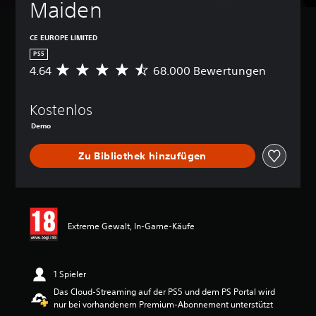
Maiden
CE EUROPE LIMITED
PS5
4.64
68.000 Bewertungen
D
u
r
Kostenlos
c
h
Demo
s
c
Zu Bibliothek hinzufügen
h
n
i
t
t
l
Extreme Gewalt, In-Game-Käufe
i
c
h
1 Spieler
e
B
Das Cloud-Streaming auf der PS5 und dem PS Portal wird
e
nur bei vorhandenem Premium-Abonnement unterstützt
w