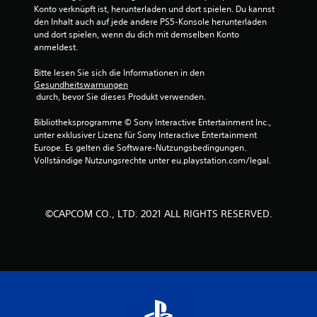
5
Konto verknüpft ist, herunterladen und dort spielen. Du kannst 
den Inhalt auch auf jede andere PS5-Konsole herunterladen 
und dort spielen, wenn du dich mit demselben Konto 
anmeldest.
S
Bitte lesen Sie sich die Informationen in den 
t
Gesundheitswarnungen
 durch, bevor Sie dieses Produkt verwenden.
e
Bibliotheksprogramme © Sony Interactive Entertainment Inc., 
r
unter exklusiver Lizenz für Sony Interactive Entertainment 
Europe. Es gelten die Software-Nutzungsbedingungen. 
n
Vollständige Nutzungsrechte unter eu.playstation.com/legal.
e
n
©CAPCOM CO., LTD. 2021 ALL RIGHTS RESERVED.
a
u
s
6