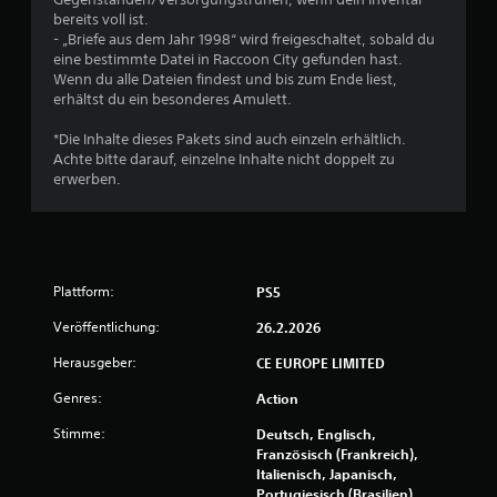
bereits voll ist.
n
- „Briefe aus dem Jahr 1998“ wird freigeschaltet, sobald du
eine bestimmte Datei in Raccoon City gefunden hast.
5
Wenn du alle Dateien findest und bis zum Ende liest,
erhältst du ein besonderes Amulett.
*Die Inhalte dieses Pakets sind auch einzeln erhältlich.
S
Achte bitte darauf, einzelne Inhalte nicht doppelt zu
erwerben.
t
e
r
Plattform:
PS5
n
Veröffentlichung:
26.2.2026
e
Herausgeber:
CE EUROPE LIMITED
Genres:
Action
n
Stimme:
Deutsch, Englisch,
a
Französisch (Frankreich),
Italienisch, Japanisch,
u
Portugiesisch (Brasilien),