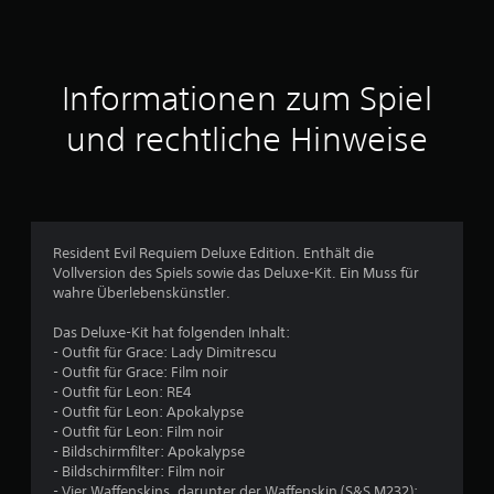
n
i
t
Informationen zum Spiel
t
und rechtliche Hinweise
l
i
c
Resident Evil Requiem Deluxe Edition. Enthält die
Vollversion des Spiels sowie das Deluxe-Kit. Ein Muss für
h
wahre Überlebenskünstler.
e
Das Deluxe-Kit hat folgenden Inhalt:
- Outfit für Grace: Lady Dimitrescu
B
- Outfit für Grace: Film noir
- Outfit für Leon: RE4
e
- Outfit für Leon: Apokalypse
- Outfit für Leon: Film noir
w
- Bildschirmfilter: Apokalypse
- Bildschirmfilter: Film noir
- Vier Waffenskins, darunter der Waffenskin (S&S M232):