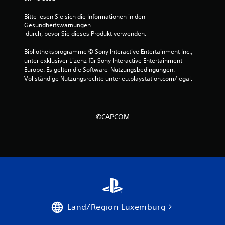
t
Bitte lesen Sie sich die Informationen in den 
Gesundheitswarnungen
u
 durch, bevor Sie dieses Produkt verwenden.
n
Bibliotheksprogramme © Sony Interactive Entertainment Inc., 
unter exklusiver Lizenz für Sony Interactive Entertainment 
g
Europe. Es gelten die Software-Nutzungsbedingungen. 
Vollständige Nutzungsrechte unter eu.playstation.com/legal.
e
n
©CAPCOM
Land/Region Luxemburg