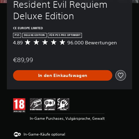
Resident Evil Requiem 
Deluxe Edition
CE EUROPE LIMITED
PS5
DELUXE EDITION
FÜR PS5 PRO OPTIMIERT
4.89
96.000 Bewertungen
D
u
r
€89,99
c
h
s
In den Einkaufswagen
c
h
n
i
t
t
l
i
In-Game Purchases, Vulgärsprache, Gewalt
c
h
e
In-Game-Käufe optional
B