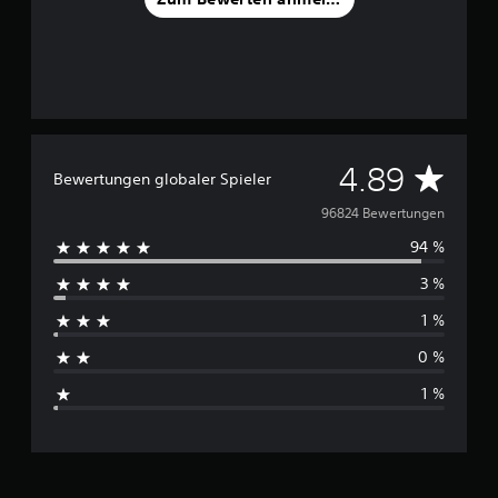
D
4.89
Bewertungen globaler Spieler
u
96824 Bewertungen
94 %
r
3 %
c
1 %
h
0 %
s
1 %
c
h