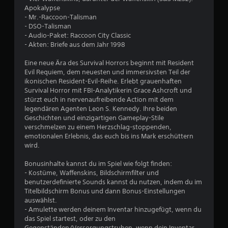
e
Apokalypse
r
- Mr.-Raccoon-Talisman
- DSO-Talisman
t
- Audio-Paket: Raccoon City Classic
- Akten: Briefe aus dem Jahr 1998
u
Eine neue Ära des Survival Horrors beginnt mit Resident
Evil Requiem, dem neuesten und immersivsten Teil der
n
ikonischen Resident-Evil-Reihe. Erlebt grauenhaften
Survival Horror mit FBI-Analytikerin Grace Ashcroft und
g
stürzt euch in nervenaufreibende Action mit dem
legendären Agenten Leon S. Kennedy. Ihre beiden
:
Geschichten und einzigartigen Gameplay-Stile
verschmelzen zu einem Herzschlag-stoppenden,
4
emotionalen Erlebnis, das euch bis ins Mark erschüttern
wird.
.
Bonusinhalte kannst du im Spiel wie folgt finden:
8
- Kostüme, Waffenskins, Bildschirmfilter und
benutzerdefinierte Sounds kannst du nutzen, indem du im
9
Titelbildschirm Bonus und dann Bonus-Einstellungen
auswählst.
v
- Amulette werden deinem Inventar hinzugefügt, wenn du
das Spiel startest, oder zu den
o
Gegenständen/Versorgungstruhen, wenn dein Inventar