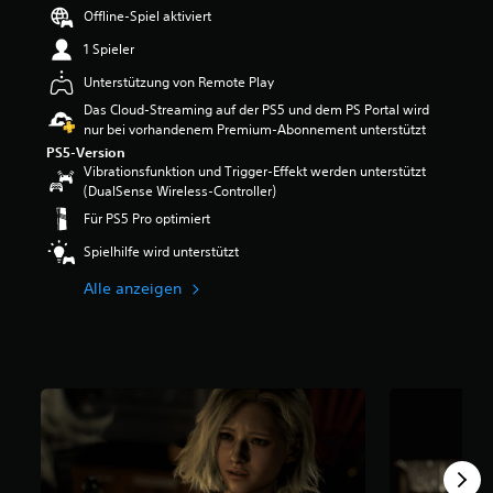
e
Offline-Spiel aktiviert
w
1 Spieler
e
r
Unterstützung von Remote Play
t
Das Cloud-Streaming auf der PS5 und dem PS Portal wird
u
nur bei vorhandenem Premium-Abonnement unterstützt
n
PS5-Version
g
Vibrationsfunktion und Trigger-Effekt werden unterstützt
:
(DualSense Wireless-Controller)
4
.
Für PS5 Pro optimiert
8
Spielhilfe wird unterstützt
9
v
Alle anzeigen
o
n
5
S
t
e
r
n
e
n