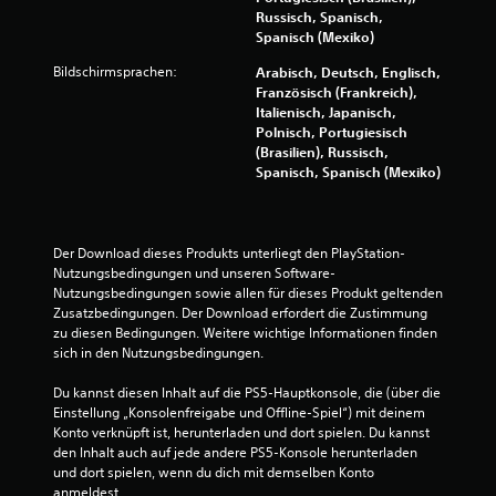
Russisch, Spanisch,
s
Spanisch (Mexiko)
9
Bildschirmsprachen:
Arabisch, Deutsch, Englisch,
Französisch (Frankreich),
6
Italienisch, Japanisch,
Polnisch, Portugiesisch
8
(Brasilien), Russisch,
Spanisch, Spanisch (Mexiko)
2
4
Der Download dieses Produkts unterliegt den PlayStation-
Nutzungsbedingungen und unseren Software-
Nutzungsbedingungen sowie allen für dieses Produkt geltenden 
B
Zusatzbedingungen. Der Download erfordert die Zustimmung 
zu diesen Bedingungen. Weitere wichtige Informationen finden 
sich in den Nutzungsbedingungen.
e
Du kannst diesen Inhalt auf die PS5-Hauptkonsole, die (über die 
w
Einstellung „Konsolenfreigabe und Offline-Spiel“) mit deinem 
Konto verknüpft ist, herunterladen und dort spielen. Du kannst 
e
den Inhalt auch auf jede andere PS5-Konsole herunterladen 
und dort spielen, wenn du dich mit demselben Konto 
r
anmeldest.