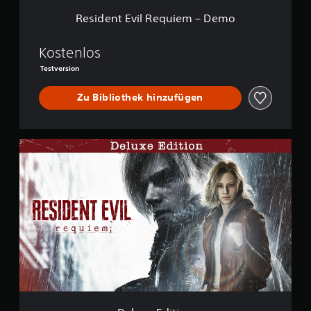
e
Resident Evil Requiem – Demo
q
u
i
Kostenlos
e
Testversion
m
–
Zu Bibliothek hinzufügen
D
e
m
o
D
e
l
u
x
e
E
d
i
t
i
o
n