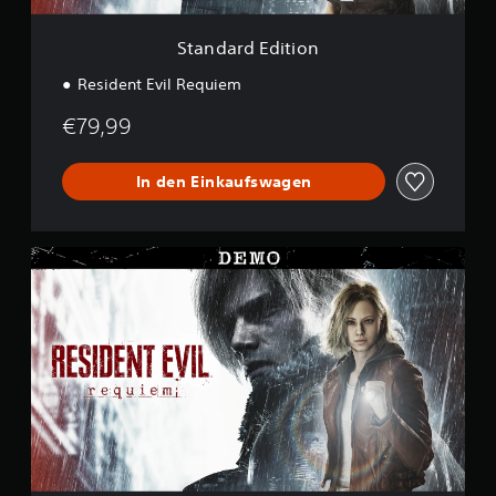
i
o
Standard Edition
n
Resident Evil Requiem
€79,99
In den Einkaufswagen
R
e
s
i
d
e
n
t
E
v
i
l
R