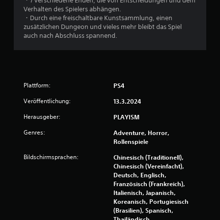
・7 verschiedene Enden, die von Entscheidungen und dem
g
Verhalten des Spielers abhängen.
・Durch eine freischaltbare Kunstsammlung, einen
:
zusätzlichen Dungeon und vieles mehr bleibt das Spiel
auch nach Abschluss spannend.
4
.
8
Plattform:
PS4
9
Veröffentlichung:
13.3.2024
v
Herausgeber:
PLAYISM
o
Genres:
Adventure, Horror,
Rollenspiele
n
Bildschirmsprachen:
Chinesisch (Traditionell),
5
Chinesisch (Vereinfacht),
Deutsch, Englisch,
Französisch (Frankreich),
Italienisch, Japanisch,
S
Koreanisch, Portugiesisch
(Brasilien), Spanisch,
Thailändisch