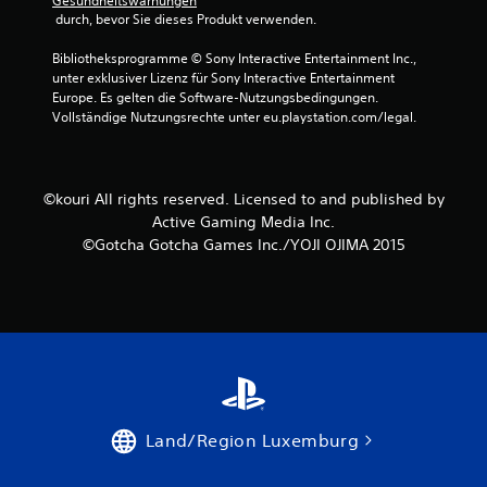
Gesundheitswarnungen
 durch, bevor Sie dieses Produkt verwenden.
B
Bibliotheksprogramme © Sony Interactive Entertainment Inc., 
e
unter exklusiver Lizenz für Sony Interactive Entertainment 
Europe. Es gelten die Software-Nutzungsbedingungen. 
w
Vollständige Nutzungsrechte unter eu.playstation.com/legal.
e
r
©kouri All rights reserved. Licensed to and published by
Active Gaming Media Inc.
t
©Gotcha Gotcha Games Inc./YOJI OJIMA 2015
u
n
g
e
n
Land/Region Luxemburg