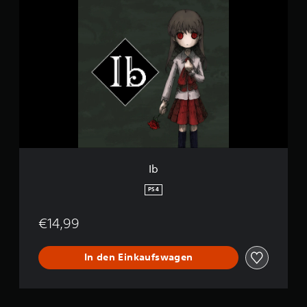
I
b
Ib
PS4
€14,99
In den Einkaufswagen