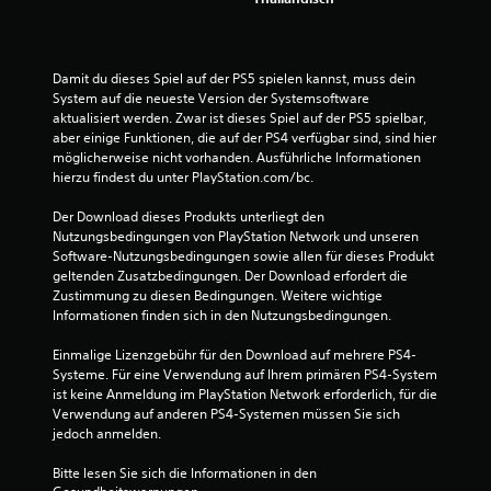
t
e
Damit du dieses Spiel auf der PS5 spielen kannst, muss dein 
r
System auf die neueste Version der Systemsoftware 
aktualisiert werden. Zwar ist dieses Spiel auf der PS5 spielbar, 
n
aber einige Funktionen, die auf der PS4 verfügbar sind, sind hier 
möglicherweise nicht vorhanden. Ausführliche Informationen 
e
hierzu findest du unter PlayStation.com/bc.
n
Der Download dieses Produkts unterliegt den 
Nutzungsbedingungen von PlayStation Network und unseren 
a
Software-Nutzungsbedingungen sowie allen für dieses Produkt 
geltenden Zusatzbedingungen. Der Download erfordert die 
u
Zustimmung zu diesen Bedingungen. Weitere wichtige 
Informationen finden sich in den Nutzungsbedingungen.
s
Einmalige Lizenzgebühr für den Download auf mehrere PS4-
4
Systeme. Für eine Verwendung auf Ihrem primären PS4-System 
ist keine Anmeldung im PlayStation Network erforderlich, für die 
0
Verwendung auf anderen PS4-Systemen müssen Sie sich 
jedoch anmelden.
1
Bitte lesen Sie sich die Informationen in den 