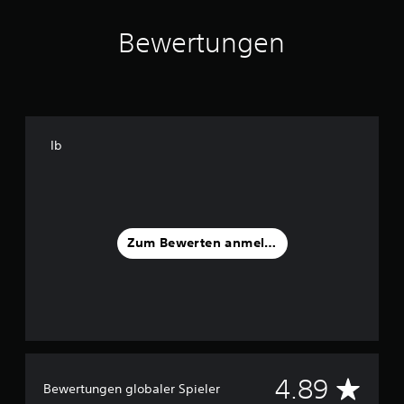
Bewertungen
Ib
Zum Bewerten anmelden
D
4.89
Bewertungen globaler Spieler