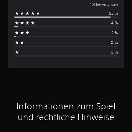
u
401 Bewertungen
93 %
r
4 %
c
2 %
h
0 %
s
0 %
c
h
n
i
t
Informationen zum Spiel
t
und rechtliche Hinweise
l