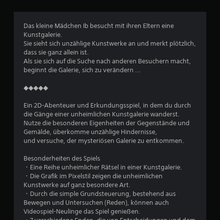
i
c
Das kleine Mädchen Ib besucht mit ihren Eltern eine
Kunstgalerie.
h
Sie sieht sich unzählige Kunstwerke an und merkt plötzlich,
dass sie ganz allein ist.
e
Als sie sich auf die Suche nach anderen Besuchern macht,
beginnt die Galerie, sich zu verändern ...
B
◆◆◆◆◆
e
Ein 2D-Abenteuer und Erkundungsspiel, in dem du durch
w
die Gänge einer unheimlichen Kunstgalerie wanderst.
Nutze die besonderen Eigenheiten der Gegenstände und
e
Gemälde, überkomme unzählige Hindernisse,
und versuche, der mysteriösen Galerie zu entkommen.
r
Besonderheiten des Spiels
t
・Eine Reihe unheimlicher Rätsel in einer Kunstgalerie.
・Die Grafik im Pixelstil zeigen die unheimlichen
u
Kunstwerke auf ganz besondere Art.
・Durch die simple Grundsteuerung, bestehend aus
Bewegen und Untersuchen (Reden), können auch
n
Videospiel-Neulinge das Spiel genießen.