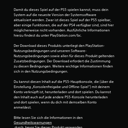
2
v
Damit du dieses Spiel auf der PS5 spielen kannst, muss dein 
System auf die neueste Version der Systemsoftware 
o
aktualisiert werden. Zwar ist dieses Spiel auf der PS5 spielbar, 
aber einige Funktionen, die auf der PS4 verfügbar sind, sind hier 
n
möglicherweise nicht vorhanden. Ausführliche Informationen 
hierzu findest du unter PlayStation.com/bc.
5
Der Download dieses Produkts unterliegt den PlayStation-
Nutzungsbedingungen und unseren Software-
Nutzungsbedingungen sowie allen für dieses Produkt geltenden 
Zusatzbedingungen. Der Download erfordert die Zustimmung 
S
zu diesen Bedingungen. Weitere wichtige Informationen finden 
sich in den Nutzungsbedingungen.
t
Du kannst diesen Inhalt auf die PS5-Hauptkonsole, die (über die 
e
Einstellung „Konsolenfreigabe und Offline-Spiel“) mit deinem 
Konto verknüpft ist, herunterladen und dort spielen. Du kannst 
r
den Inhalt auch auf jede andere PS5-Konsole herunterladen 
und dort spielen, wenn du dich mit demselben Konto 
n
anmeldest.
e
Bitte lesen Sie sich die Informationen in den 
Gesundheitswarnungen
n
 durch, bevor Sie dieses Produkt verwenden.