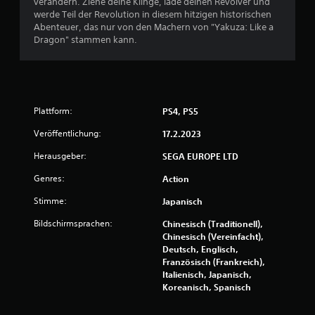
e
verändern. Ziehe deine Klinge, lade deinen Revolver und
werde Teil der Revolution in diesem hitzigen historischen
w
Abenteuer, das nur von den Machern von "Yakuza: Like a
Dragon" stammen kann.
e
r
t
Plattform:
PS4, PS5
u
Veröffentlichung:
17.2.2023
n
Herausgeber:
SEGA EUROPE LTD
Genres:
Action
g
Stimme:
Japanisch
:
Bildschirmsprachen:
Chinesisch (Traditionell),
4
Chinesisch (Vereinfacht),
Deutsch, Englisch,
.
Französisch (Frankreich),
Italienisch, Japanisch,
0
Koreanisch, Spanisch