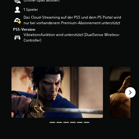
Offline-Spiel aktiviert
w
1 Spieler
e
r
Das Cloud-Streaming auf der PS5 und dem PS Portal wird
t
nur bei vorhandenem Premium-Abonnement unterstützt
u
PS5-Version
n
Vibrationsfunktion wird unterstützt (DualSense Wireless-
g
Controller)
:
4
.
0
2
v
o
n
5
S
t
e
r
n
e
n