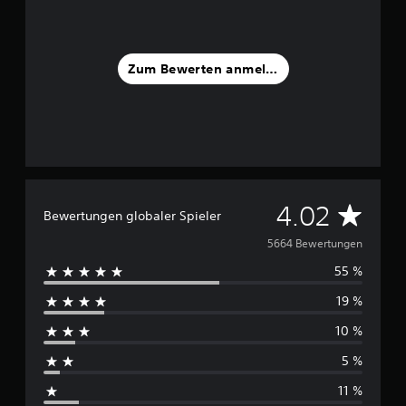
Zum Bewerten anmelden
D
4.02
Bewertungen globaler Spieler
u
5664 Bewertungen
55 %
r
19 %
c
10 %
h
5 %
s
11 %