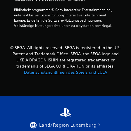
a
Bibliotheksprogramme © Sony Interactive Entertainment Inc., 
unter exklusiver Lizenz für Sony Interactive Entertainment 
u
Europe. Es gelten die Software-Nutzungsbedingungen. 
Vollständige Nutzungsrechte unter eu.playstation.com/legal.
s
5
© SEGA. All rights reserved. SEGA is registered in the U.S.
6
Patent and Trademark Office. SEGA, the SEGA logo and
LIKE A DRAGON ISHIN are registered trademarks or
6
trademarks of SEGA CORPORATION or its affiliates.
Datenschutzrichtlinien des Spiels und EULA
4
B
e
w
Land/Region Luxemburg
e