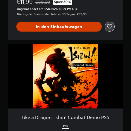
€11,99
€59,99
Spare 80 %
Preisnachlass gegenüber dem Originalpreis von 
Angebot endet am 12.8.2026 10:59 PM UTC
Niedrigster Preis in den letzten 30 Tagen: €59,99
In den Einkaufswagen
L
i
k
e
a
D
r
a
g
o
n
:
I
s
Like a Dragon: Ishin! Combat Demo PS5
h
i
PS5
n