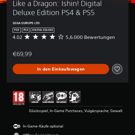
Like a Dragon: Ishin! Digital 
Deluxe Edition PS4 & PS5
SEGA EUROPE LTD
PS4
PS5
DIGITAL DELUXE
4.02
5,6.000 Bewertungen
D
u
r
€69,99
c
h
s
In den Einkaufswagen
c
h
n
i
t
t
l
i
Glücksspiel, In-Game Purchases, Vulgärsprache, Gewalt
c
h
e
In-Game-Käufe optional
B
e