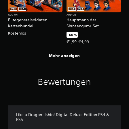
PS5
PS4
PS5
PS4
ADD-ON
ADD-ON
Elitegeneralsoldaten-
Hauptmann der
Kartenbündel
Shinsengumi-Set
Kostenlos
–60 %
Angebotspreis: €1,99 Ursprünglic
€1,99
€4,99
Mehr anzeigen
Bewertungen
Like a Dragon: Ishin! Digital Deluxe Edition PS4 &
PS5