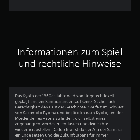
c
h
n
i
t
Informationen zum Spiel
t
und rechtliche Hinweise
l
i
c
Das Kyoto der 1860er-Jahre wird von Ungerechtigkeit
geplagt und ein Samurai ändert auf seiner Suche nach
h
Gerechtigkeit den Lauf der Geschichte. Greife zum Schwert
von Sakamoto Ryoma und begib dich nach Kyoto, um den
e
Mörder deines Vaters zu finden, dich selbst eines
angehängten Mordes zu entlasten und deine Ehre
B
wiederherzustellen. Dadurch wirst du der Ära der Samurai
ein Ende setzen und die Zukunft Japans für immer