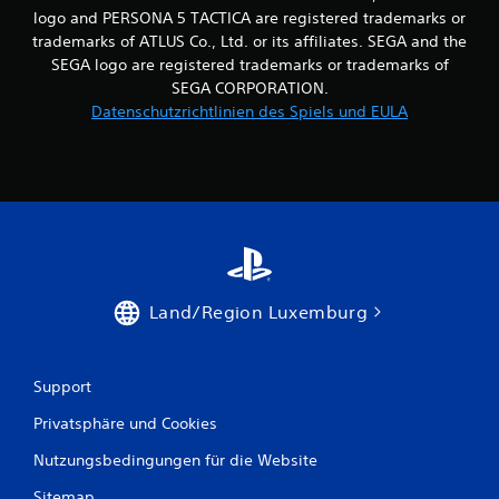
s
logo and PERSONA 5 TACTICA are registered trademarks or
p
trademarks of ATLUS Co., Ltd. or its affiliates. SEGA and the
i
SEGA logo are registered trademarks or trademarks of
e
SEGA CORPORATION.
l
Datenschutzrichtlinien des Spiels und EULA
e
n
u
n
d
i
n
M
e
n
Land/Region Luxemburg
ü
s
n
a
Support
v
i
Privatsphäre und Cookies
g
i
Nutzungsbedingungen für die Website
e
r
Sitemap