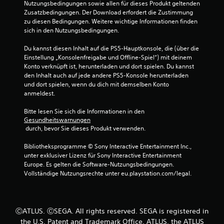
Nutzungsbedingungen sowie allen für dieses Produkt geltenden 
o
Zusatzbedingungen. Der Download erfordert die Zustimmung 
n
zu diesen Bedingungen. Weitere wichtige Informationen finden 
T
sich in den Nutzungsbedingungen.
a
s
Du kannst diesen Inhalt auf die PS5-Hauptkonsole, die (über die 
t
Einstellung „Konsolenfreigabe und Offline-Spiel“) mit deinem 
e
Konto verknüpft ist, herunterladen und dort spielen. Du kannst 
n
den Inhalt auch auf jede andere PS5-Konsole herunterladen 
und dort spielen, wenn du dich mit demselben Konto 
D
anmeldest.
u
k
Bitte lesen Sie sich die Informationen in den 
a
Gesundheitswarnungen
n
 durch, bevor Sie dieses Produkt verwenden.
n
s
Bibliotheksprogramme © Sony Interactive Entertainment Inc., 
t
unter exklusiver Lizenz für Sony Interactive Entertainment 
d
Europe. Es gelten die Software-Nutzungsbedingungen. 
a
Vollständige Nutzungsrechte unter eu.playstation.com/legal.
s
S
p
i
ⒸATLUS. ⒸSEGA. All rights reserved. SEGA is registered in
e
the U.S. Patent and Trademark Office. ATLUS, the ATLUS
l