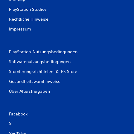
e
PlayStation Studios
n
,
Rechtliche Hinweise
o
h
Impressum
n
e
T
a
PlayStation-Nutzungsbedingungen
s
t
Softwarenutzungsbedingungen
e
n
Stornierungsrichtlinien für PS Store
g
e
Gesundheitswarnhinweise
d
r
Über Altersfreigaben
ü
c
k
t
Facebook
h
a
X
l
YouTube
t