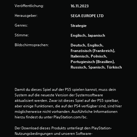
e
n
Veröffentlichung:
16.11.2023
.
r
Herausgeber:
SEGA EUROPE LTD
t
S
Genres:
Strategie
p
u
Stimme:
Englisch, Japanisch
i
e
n
Bildschirmsprachen:
Deutsch, Englisch,
l
Französisch (Frankreich),
b
g
Italienisch, Polnisch,
a
Portugiesisch (Brasilien),
e
r
Russisch, Spanisch, Türkisch
o
n
h
n
Damit du dieses Spiel auf der PS5 spielen kannst, muss dein 
e
System auf die neueste Version der Systemsoftware 
H
aktualisiert werden. Zwar ist dieses Spiel auf der PS5 spielbar, 
a
aber einige Funktionen, die auf der PS4 verfügbar sind, sind hier 
l
möglicherweise nicht vorhanden. Ausführliche Informationen 
t
hierzu findest du unter PlayStation.com/bc.
e
n
Der Download dieses Produkts unterliegt den PlayStation-
v
Nutzungsbedingungen und unseren Software-