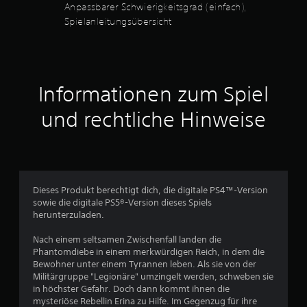
)
9
Anpassbarer Schwierigkeitsgrad (einfach),
E
Spielanleitungsübersicht
v
s
g
o
i
b
n
t
Informationen zum Spiel
e
5
i
und rechtliche Hinweise
n
i
g
S
e
O
p
t
t
Dieses Produkt berechtigt dich, die digitale PS4™-Version
i
sowie die digitale PS5®-Version dieses Spiels
e
o
herunterzuladen.
n
r
e
Nach einem seltsamen Zwischenfall landen die
n
Phantomdiebe in einem merkwürdigen Reich, in dem die
n
f
Bewohner unter einem Tyrannen leben. Als sie von der
ü
Militärgruppe "Legionäre" umzingelt werden, schweben sie
e
r
in höchster Gefahr. Doch dann kommt ihnen die
d
mysteriöse Rebellin Erina zu Hilfe. Im Gegenzug für ihre