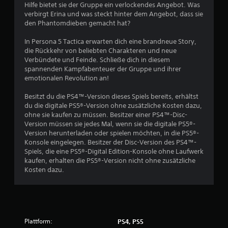
n
i
Hilfe bietet sie der Gruppe ein verlockendes Angebot. Was
e
verbirgt Erina und was steckt hinter dem Angebot, dass sie
a
U
den Phantomdieben gemacht hat?
m
u
k
In Persona 5 Tactica erwarten dich eine brandneue Story,
e
die Rückkehr von beliebten Charakteren und neue
s
h
Verbündete und Feinde. Schließe dich in diesem
r
spannenden Kampfabenteuer der Gruppe und ihrer
2
d
emotionalen Revolution an!
e
2
r
Besitzt du die PS4™-Version dieses Spiels bereits, erhältst
S
du die digitale PS5®-Version ohne zusätzliche Kosten dazu,
9
t
ohne sie kaufen zu müssen. Besitzer einer PS4™-Disc-
i
Version müssen sie jedes Mal, wenn sie die digitale PS5®-
6
c
Version herunterladen oder spielen möchten, in die PS5®-
k
Konsole eingelegen. Besitzer der Disc-Version des PS4™-
b
Spiels, die eine PS5®-Digital Edition-Konsole ohne Laufwerk
e
kaufen, erhalten die PS5®-Version nicht ohne zusätzliche
B
w
Kosten dazu.
e
e
g
u
w
n
g
Plattform:
PS4, PS5
e