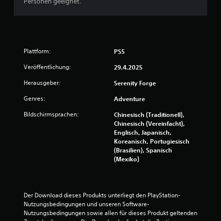
Personen geeignet.
4
.
4
Plattform:
PS5
2
Veröffentlichung:
29.4.2025
v
Herausgeber:
Serenity Forge
o
Genres:
Adventure
n
Bildschirmsprachen:
Chinesisch (Traditionell),
Chinesisch (Vereinfacht),
5
Englisch, Japanisch,
Koreanisch, Portugiesisch
(Brasilien), Spanisch
(Mexiko)
S
t
Der Download dieses Produkts unterliegt den PlayStation-
e
Nutzungsbedingungen und unseren Software-
Nutzungsbedingungen sowie allen für dieses Produkt geltenden 