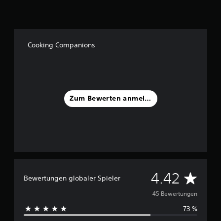
Cooking Companions
Zum Bewerten anmelden
D
4.42
Bewertungen globaler Spieler
u
45 Bewertungen
73 %
r