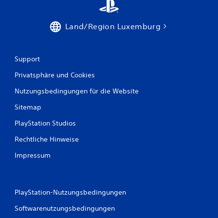
w
e
Land/Region Luxemburg
r
t
Support
u
Privatsphäre und Cookies
n
Nutzungsbedingungen für die Website
Sitemap
g
PlayStation Studios
e
Rechtliche Hinweise
n
Impressum
PlayStation-Nutzungsbedingungen
Softwarenutzungsbedingungen