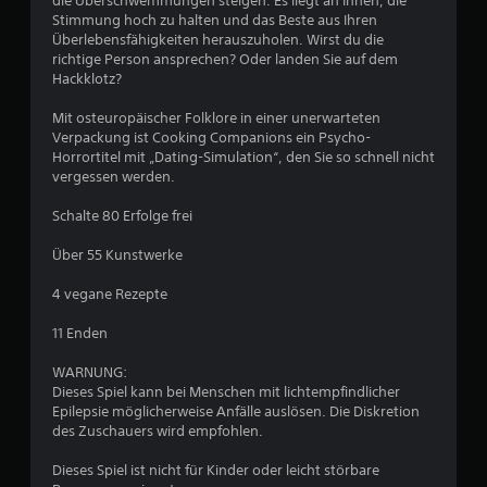
die Überschwemmungen steigen. Es liegt an Ihnen, die
h
Stimmung hoch zu halten und das Beste aus Ihren
Überlebensfähigkeiten herauszuholen. Wirst du die
e
richtige Person ansprechen? Oder landen Sie auf dem
Hackklotz?
B
Mit osteuropäischer Folklore in einer unerwarteten
e
Verpackung ist Cooking Companions ein Psycho-
Horrortitel mit „Dating-Simulation“, den Sie so schnell nicht
w
vergessen werden.
e
Schalte 80 Erfolge frei
r
Über 55 Kunstwerke
t
4 vegane Rezepte
u
11 Enden
WARNUNG:
n
Dieses Spiel kann bei Menschen mit lichtempfindlicher
Epilepsie möglicherweise Anfälle auslösen. Die Diskretion
g
des Zuschauers wird empfohlen.
:
Dieses Spiel ist nicht für Kinder oder leicht störbare