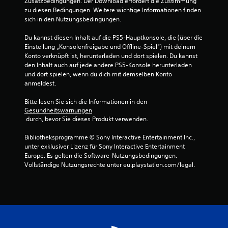
Zusatzbedingungen. Der Download erfordert die Zustimmung 
r
zu diesen Bedingungen. Weitere wichtige Informationen finden 
sich in den Nutzungsbedingungen.
n
Du kannst diesen Inhalt auf die PS5-Hauptkonsole, die (über die 
e
Einstellung „Konsolenfreigabe und Offline-Spiel“) mit deinem 
Konto verknüpft ist, herunterladen und dort spielen. Du kannst 
n
den Inhalt auch auf jede andere PS5-Konsole herunterladen 
und dort spielen, wenn du dich mit demselben Konto 
a
anmeldest.
u
Bitte lesen Sie sich die Informationen in den 
Gesundheitswarnungen
s
 durch, bevor Sie dieses Produkt verwenden.
4
Bibliotheksprogramme © Sony Interactive Entertainment Inc., 
unter exklusiver Lizenz für Sony Interactive Entertainment 
5
Europe. Es gelten die Software-Nutzungsbedingungen. 
Vollständige Nutzungsrechte unter eu.playstation.com/legal.
B
e