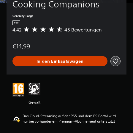
Cooking Companions
Serenity Forge
PS5
4.42
45 Bewertungen
D
u
r
€14,99
c
h
s
In den Einkaufswagen
c
h
n
i
t
t
l
i
Gewalt
c
h
e
Das Cloud-Streaming auf der PS5 und dem PS Portal wird
B
nur bei vorhandenem Premium-Abonnement unterstützt
e
w