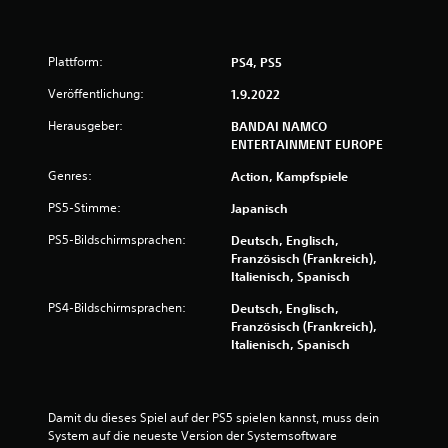
4
.
Plattform:
PS4, PS5
5
Veröffentlichung:
1.9.2022
3
Herausgeber:
BANDAI NAMCO
ENTERTAINMENT EUROPE
v
Genres:
Action, Kampfspiele
o
PS5-Stimme:
Japanisch
n
PS5-Bildschirmsprachen:
Deutsch, Englisch,
Französisch (Frankreich),
5
Italienisch, Spanisch
PS4-Bildschirmsprachen:
Deutsch, Englisch,
Französisch (Frankreich),
S
Italienisch, Spanisch
t
e
Damit du dieses Spiel auf der PS5 spielen kannst, muss dein 
System auf die neueste Version der Systemsoftware 