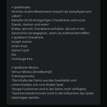
h
• Spielinhalte
e
Hirohiko Arakis Meisterwerk erwacht als Kampfspiel zum
Leben!
B
Kämpfe mit 50 einzigartigen Charakteren und nutze
Stands, Hamon und mehr!
e
Erlebe, wie sich Charaktere verhalten, die sich in der
Geschichte nie begegnen, wenn sie aufeinandertreffen!
w
• Spielbare Charaktere
Joseph Joestar
e
Jotaro Kujo
Jolyne Cujoh
r
Dio
Yoshikage Kira
t
• Spielbarer Modus
u
Versus-Modus (Einzelkampf)
Trainingsmodus
*Die Inhalte der Demo wurden bearbeitet und
n
unterscheiden sich vom finalen Spiel.
*Einige Funktionen sind in der Demo nicht verfügbar.
g
*Speicherstände können nicht in die Vollversion des Spiels
übertragen werden.
: