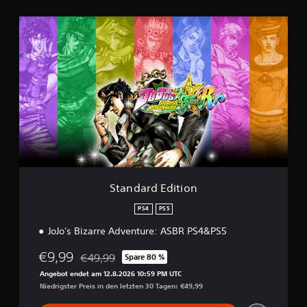
a
u
S
s
t
5
a
,
n
8
d
.
a
0
r
0
d
0
E
d
B
i
e
t
w
i
e
o
r
Standard Edition
n
t
u
PS4
PS5
n
JoJo's Bizarre Adventure: ASBR PS4&PS5
g
e
€9,99
€49,99
Spare 80 %
n
Preisnachlass gegenüber dem Originalpreis von €
Angebot endet am 12.8.2026 10:59 PM UTC
Niedrigster Preis in den letzten 30 Tagen: €49,99