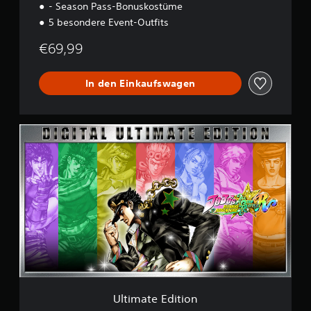
- Season Pass-Bonuskostüme
i
o
5 besondere Event-Outfits
n
€69,99
In den Einkaufswagen
U
l
t
i
m
a
t
e
E
d
i
t
i
o
Ultimate Edition
n