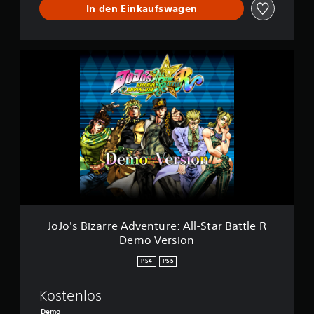
In den Einkaufswagen
J
o
J
o
'
s
B
i
z
a
r
r
e
A
JoJo's Bizarre Adventure: All-Star Battle R
d
Demo Version
v
e
PS4
PS5
n
t
Kostenlos
u
r
Demo