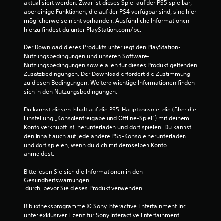
r
aktualisiert werden. Zwar ist dieses Spiel auf der PS5 spielbar, 
aber einige Funktionen, die auf der PS4 verfügbar sind, sind hier 
n
möglicherweise nicht vorhanden. Ausführliche Informationen 
hierzu findest du unter PlayStation.com/bc.
e
Der Download dieses Produkts unterliegt den PlayStation-
n
Nutzungsbedingungen und unseren Software-
Nutzungsbedingungen sowie allen für dieses Produkt geltenden 
a
Zusatzbedingungen. Der Download erfordert die Zustimmung 
zu diesen Bedingungen. Weitere wichtige Informationen finden 
u
sich in den Nutzungsbedingungen.
s
Du kannst diesen Inhalt auf die PS5-Hauptkonsole, die (über die 
Einstellung „Konsolenfreigabe und Offline-Spiel“) mit deinem 
5
Konto verknüpft ist, herunterladen und dort spielen. Du kannst 
den Inhalt auch auf jede andere PS5-Konsole herunterladen 
8
und dort spielen, wenn du dich mit demselben Konto 
anmeldest.
4
Bitte lesen Sie sich die Informationen in den 
Gesundheitswarnungen
2
 durch, bevor Sie dieses Produkt verwenden.
Bibliotheksprogramme © Sony Interactive Entertainment Inc., 
unter exklusiver Lizenz für Sony Interactive Entertainment 