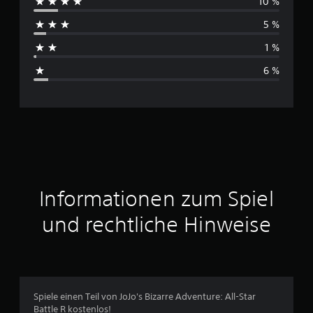
10 %
c
5 %
h
1 %
s
6 %
c
h
n
i
t
Informationen zum Spiel
t
und rechtliche Hinweise
l
i
c
Spiele einen Teil von JoJo's Bizarre Adventure: All-Star
Battle R kostenlos!