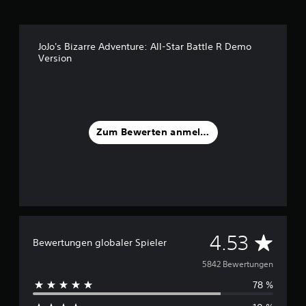
JoJo's Bizarre Adventure: All-Star Battle R Demo
Version
Zum Bewerten anmelden
D
4.53
Bewertungen globaler Spieler
u
5842 Bewertungen
78 %
r