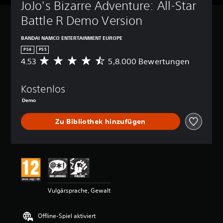
JoJo's Bizarre Adventure: All-Star 
Battle R Demo Version
BANDAI NAMCO ENTERTAINMENT EUROPE
PS4
PS5
4.53
5,8.000 Bewertungen
D
u
r
Kostenlos
c
h
Demo
s
c
Zu Bibliothek hinzufügen
h
n
i
t
t
l
i
c
Vulgärsprache, Gewalt
h
e
B
Offline-Spiel aktiviert
e