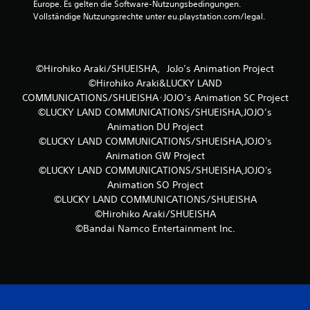
B
Europe. Es gelten die Software-Nutzungsbedingungen. 
Vollständige Nutzungsrechte unter eu.playstation.com/legal.
e
w
©Hirohiko Araki/SHUEISHA，JoJo’s Animation Project
e
©Hirohiko Araki&LUCKY LAND
r
COMMUNICATIONS/SHUEISHA･JOJO’s Animation SC Project
©LUCKY LAND COMMUNICATIONS/SHUEISHA,JOJO’s
t
Animation DU Project
©LUCKY LAND COMMUNICATIONS/SHUEISHA,JOJO's
u
Animation GW Project
©LUCKY LAND COMMUNICATIONS/SHUEISHA,JOJO's
n
Animation SO Project
©LUCKY LAND COMMUNICATIONS/SHUEISHA
g
©Hirohiko Araki/SHUEISHA
e
©Bandai Namco Entertainment Inc.
n