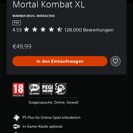
Mortal Kombat XL
WARNER BROS. INTERACTIVE
PS4
4.53
128.000 Bewertungen
D
u
r
€49,99
c
h
s
In den Einkaufswagen
c
h
n
i
t
t
l
i
Vulgärsprache, Online, Gewalt
c
h
e
PS Plus für Online-Spiel erforderlich
B
e
In-Game-Käufe optional
w