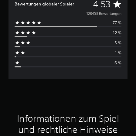
D
4.53
Bewertungen globaler Spieler
u
128453 Bewertungen
77 %
r
12 %
c
5 %
h
1 %
s
6 %
c
h
n
i
t
Informationen zum Spiel
t
und rechtliche Hinweise