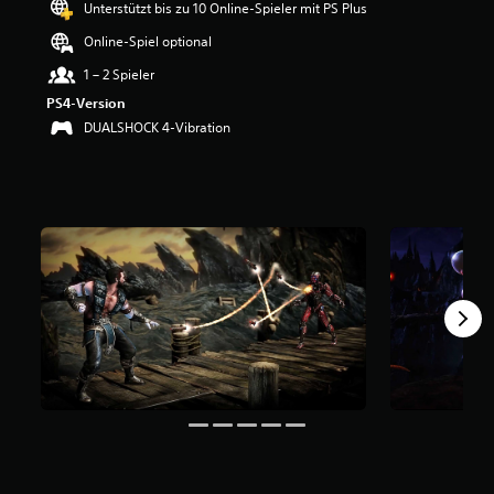
Unterstützt bis zu 10 Online-Spieler mit PS Plus
e
r
Online-Spiel optional
t
u
1 – 2 Spieler
n
PS4-Version
g
DUALSHOCK 4-Vibration
:
4
.
5
3
v
o
n
5
S
t
e
r
n
e
n
a
u