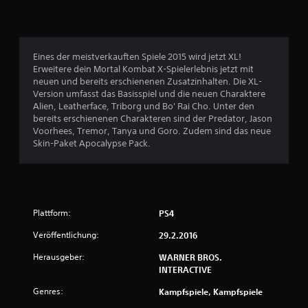
l
i
c
Eines der meistverkauften Spiele 2015 wird jetzt XL!
Erweitere dein Mortal Kombat X-Spielerlebnis jetzt mit
h
neuen und bereits erschienenen Zusatzinhalten. Die XL-
Version umfasst das Basisspiel und die neuen Charaktere
e
Alien, Leatherface, Triborg und Bo' Rai Cho. Unter den
bereits erschienenen Charakteren sind der Predator, Jason
B
Voorhees, Tremor, Tanya und Goro. Zudem sind das neue
Skin-Paket Apocalypse Pack.
e
w
e
Plattform:
PS4
r
Veröffentlichung:
29.2.2016
t
Herausgeber:
WARNER BROS.
INTERACTIVE
u
Genres:
Kampfspiele, Kampfspiele