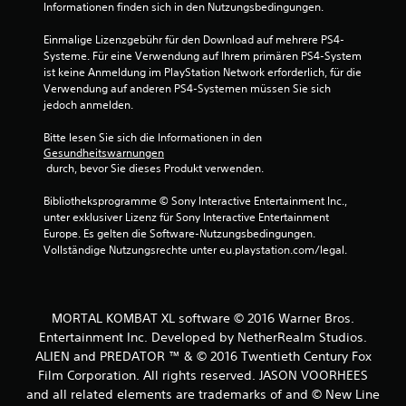
Informationen finden sich in den Nutzungsbedingungen.
t
Einmalige Lizenzgebühr für den Download auf mehrere PS4-
Systeme. Für eine Verwendung auf Ihrem primären PS4-System 
e
ist keine Anmeldung im PlayStation Network erforderlich, für die 
Verwendung auf anderen PS4-Systemen müssen Sie sich 
r
jedoch anmelden.
n
Bitte lesen Sie sich die Informationen in den 
Gesundheitswarnungen
e
 durch, bevor Sie dieses Produkt verwenden.
n
Bibliotheksprogramme © Sony Interactive Entertainment Inc., 
unter exklusiver Lizenz für Sony Interactive Entertainment 
a
Europe. Es gelten die Software-Nutzungsbedingungen. 
Vollständige Nutzungsrechte unter eu.playstation.com/legal.
u
s
MORTAL KOMBAT XL software © 2016 Warner Bros.
1
Entertainment Inc. Developed by NetherRealm Studios.
ALIEN and PREDATOR ™ & © 2016 Twentieth Century Fox
2
Film Corporation. All rights reserved. JASON VOORHEES
and all related elements are trademarks of and © New Line
8