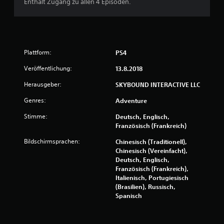
Enthält Zugang zu allen 4 Episoden.
e
r
t
Plattform:
PS4
u
Veröffentlichung:
13.8.2018
n
Herausgeber:
SKYBOUND INTERACTIVE LLC
Genres:
Adventure
g
Stimme:
Deutsch, Englisch,
:
Französisch (Frankreich)
4
Bildschirmsprachen:
Chinesisch (Traditionell),
Chinesisch (Vereinfacht),
.
Deutsch, Englisch,
Französisch (Frankreich),
6
Italienisch, Portugiesisch
(Brasilien), Russisch,
2
Spanisch
v