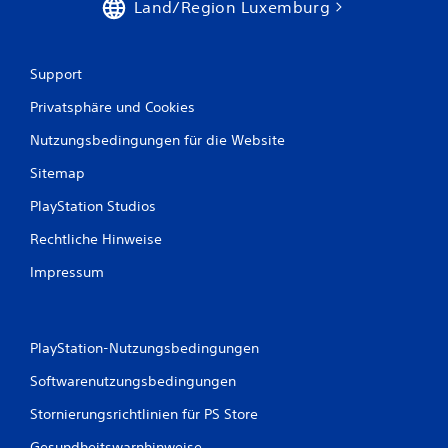
Land/Region Luxemburg
r
t
Support
u
Privatsphäre und Cookies
n
Nutzungsbedingungen für die Website
g
Sitemap
e
PlayStation Studios
n
Rechtliche Hinweise
Impressum
PlayStation-Nutzungsbedingungen
Softwarenutzungsbedingungen
Stornierungsrichtlinien für PS Store
Gesundheitswarnhinweise