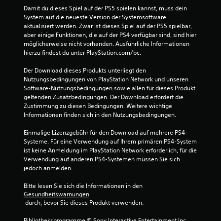
o
Damit du dieses Spiel auf der PS5 spielen kannst, muss dein 
System auf die neueste Version der Systemsoftware 
n
aktualisiert werden. Zwar ist dieses Spiel auf der PS5 spielbar, 
aber einige Funktionen, die auf der PS4 verfügbar sind, sind hier 
5
möglicherweise nicht vorhanden. Ausführliche Informationen 
hierzu findest du unter PlayStation.com/bc.
Der Download dieses Produkts unterliegt den 
Nutzungsbedingungen von PlayStation Network und unseren 
S
Software-Nutzungsbedingungen sowie allen für dieses Produkt 
geltenden Zusatzbedingungen. Der Download erfordert die 
t
Zustimmung zu diesen Bedingungen. Weitere wichtige 
Informationen finden sich in den Nutzungsbedingungen.
e
Einmalige Lizenzgebühr für den Download auf mehrere PS4-
r
Systeme. Für eine Verwendung auf Ihrem primären PS4-System 
ist keine Anmeldung im PlayStation Network erforderlich, für die 
n
Verwendung auf anderen PS4-Systemen müssen Sie sich 
jedoch anmelden.
e
Bitte lesen Sie sich die Informationen in den 
n
Gesundheitswarnungen
 durch, bevor Sie dieses Produkt verwenden.
a
Bibliotheksprogramme © Sony Interactive Entertainment Inc., 