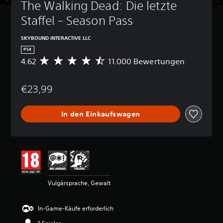
The Walking Dead: Die letzte 
Staffel – Season Pass
SKYBOUND INTERACTIVE LLC
PS4
4.62
11.000 Bewertungen
D
u
r
€23,99
c
h
s
In den Einkaufswagen
c
h
n
i
t
t
l
i
Vulgärsprache, Gewalt
c
h
e
In-Game-Käufe erforderlich
B
e