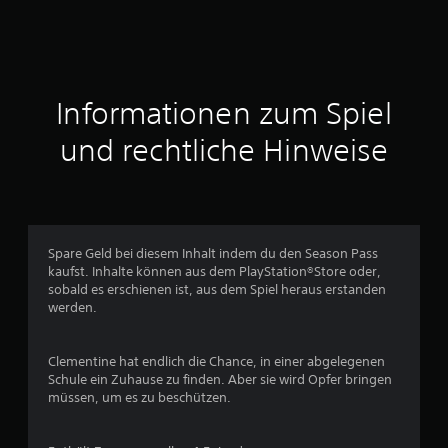
n
i
t
Informationen zum Spiel
t
und rechtliche Hinweise
l
i
c
Spare Geld bei diesem Inhalt indem du den Season Pass
kaufst. Inhalte können aus dem PlayStation®Store oder,
h
sobald es erschienen ist, aus dem Spiel heraus erstanden
werden.
e
B
Clementine hat endlich die Chance, in einer abgelegenen
Schule ein Zuhause zu finden. Aber sie wird Opfer bringen
e
müssen, um es zu beschützen.
w