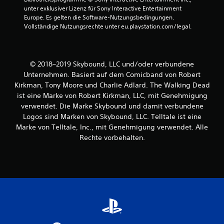
u
unter exklusiver Lizenz für Sony Interactive Entertainment 
Europe. Es gelten die Software-Nutzungsbedingungen. 
s
Vollständige Nutzungsrechte unter eu.playstation.com/legal.
1
1
© 2018–2019 Skybound, LLC und/oder verbundene
Unternehmen. Basiert auf dem Comicband von Robert
5
Kirkman, Tony Moore und Charlie Adlard. The Walking Dead
ist eine Marke von Robert Kirkman, LLC, mit Genehmigung
9
verwendet. Die Marke Skybound und damit verbundene
7
Logos sind Marken von Skybound, LLC. Telltale ist eine
Marke von Telltale, Inc., mit Genehmigung verwendet. Alle
Rechte vorbehalten.
B
e
w
e