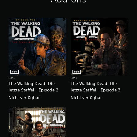
f
f
e
l
–
S
e
a
s
o
n
P
a
s
PS4
PS4
s
LEVEL
LEVEL
The Walking Dead: Die
The Walking Dead: Die
letzte Staffel - Episode 2
letzte Staffel - Episode 3
Nicht verfügbar
Nicht verfügbar