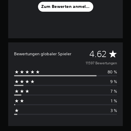
Zum Bewerten anmelden
D
4.62
Bewertungen globaler Spieler
u
11597 Bewertungen
80 %
r
9 %
c
7 %
h
1 %
s
3 %
c
h