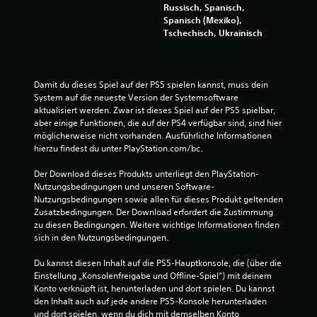
Russisch, Spanisch,
u
Spanisch (Mexiko),
Tschechisch, Ukrainisch
n
g
Damit du dieses Spiel auf der PS5 spielen kannst, muss dein 
e
System auf die neueste Version der Systemsoftware 
aktualisiert werden. Zwar ist dieses Spiel auf der PS5 spielbar, 
n
aber einige Funktionen, die auf der PS4 verfügbar sind, sind hier 
möglicherweise nicht vorhanden. Ausführliche Informationen 
hierzu findest du unter PlayStation.com/bc.
Der Download dieses Produkts unterliegt den PlayStation-
Nutzungsbedingungen und unseren Software-
Nutzungsbedingungen sowie allen für dieses Produkt geltenden 
Zusatzbedingungen. Der Download erfordert die Zustimmung 
zu diesen Bedingungen. Weitere wichtige Informationen finden 
sich in den Nutzungsbedingungen.
Du kannst diesen Inhalt auf die PS5-Hauptkonsole, die (über die 
Einstellung „Konsolenfreigabe und Offline-Spiel“) mit deinem 
Konto verknüpft ist, herunterladen und dort spielen. Du kannst 
den Inhalt auch auf jede andere PS5-Konsole herunterladen 
und dort spielen, wenn du dich mit demselben Konto 