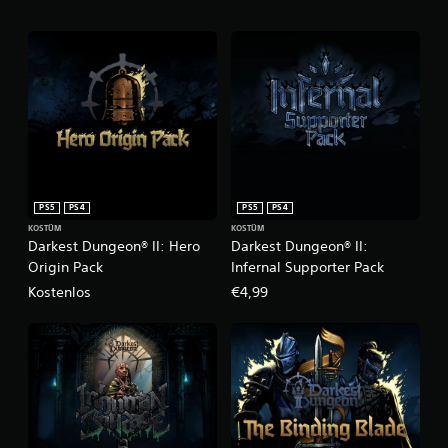
PS5
PS4
PS5
PS4
KOSTÜM
KOSTÜM
Darkest Dungeon® II: Hero
Darkest Dungeon® II:
Origin Pack
Infernal Supporter Pack
Kostenlos
€4,99