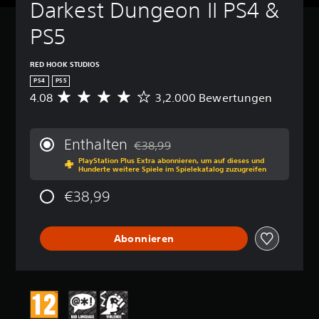
Darkest Dungeon II PS4 & 
PS5
RED HOOK STUDIOS
PS4
PS5
4.08
3,2.000 Bewertungen
D
u
r
c
Enthalten
€38,99
h
Preisnachlass gegenüber dem Originalp
PlayStation Plus Extra abonnieren, um auf dieses und
s
Hunderte weitere Spiele im Spielekatalog zuzugreifen
c
h
€38,99
n
i
t
Abonnieren
t
l
i
c
h
e
B