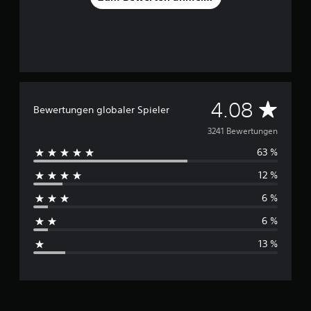
D
4.08
Bewertungen globaler Spieler
u
3241 Bewertungen
63 %
r
12 %
c
6 %
h
6 %
s
13 %
c
h