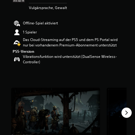
e
Vulgärsprache, Gewalt
w
e
r
Offline-Spiel aktiviert
t
u
1 Spieler
n
Das Cloud-Streaming auf der PS5 und dem PS Portal wird
g
nur bei vorhandenem Premium-Abonnement unterstützt
:
PS5-Version
4
Vibrationsfunktion wird unterstützt (DualSense Wireless-
.
Controller)
0
8
v
o
n
5
S
t
e
r
n
e
n