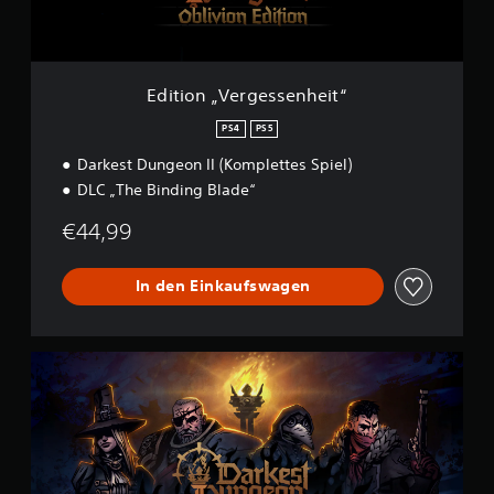
e
r
g
e
s
Edition „Vergessenheit“
s
e
PS4
PS5
n
Darkest Dungeon II (Komplettes Spiel)
h
e
DLC „The Binding Blade“
i
t
€44,99
“
In den Einkaufswagen
D
a
r
k
e
s
t