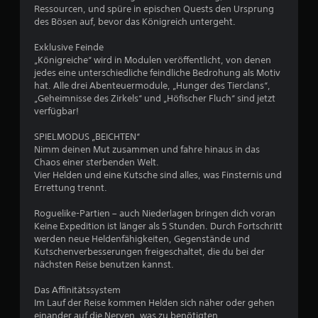
Ressourcen, und spüre in epischen Quests den Ursprung
r
des Bösen auf, bevor das Königreich untergeht.
t
Exklusive Feinde
„Königreiche“ wird in Modulen veröffentlicht, von denen
u
jedes eine unterschiedliche feindliche Bedrohung als Motiv
hat. Alle drei Abenteuermodule, „Hunger des Tierclans“,
„Geheimnisse des Zirkels“ und „Höfischer Fluch“ sind jetzt
n
verfügbar!
g
SPIELMODUS „BEICHTEN“
Nimm deinen Mut zusammen und fahre hinaus in das
:
Chaos einer sterbenden Welt.
Vier Helden und eine Kutsche sind alles, was Finsternis und
4
Errettung trennt.
.
Roguelike-Partien – auch Niederlagen bringen dich voran
Keine Expedition ist länger als 5 Stunden. Durch Fortschritt
0
werden neue Heldenfähigkeiten, Gegenstände und
Kutschenverbesserungen freigeschaltet, die du bei der
8
nächsten Reise benutzen kannst.
v
Das Affinitätssystem
Im Lauf der Reise kommen Helden sich näher oder gehen
o
einander auf die Nerven, was zu benötigten