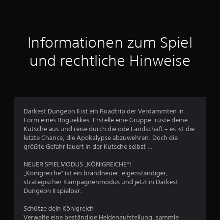
n
i
t
Informationen zum Spiel
t
und rechtliche Hinweise
l
i
c
Darkest Dungeon II ist ein Roadtrip der Verdammten in
Form eines Roguelikes. Erstelle eine Gruppe, rüste deine
h
Kutsche aus und reise durch die öde Landschaft – es ist die
letzte Chance, die Apokalypse abzuwehren. Doch die
e
größte Gefahr lauert in der Kutsche selbst …
B
NEUER SPIELMODUS „KÖNIGREICHE“!
„Königreiche“ ist ein brandneuer, eigenständiger,
e
strategischer Kampagnenmodus und jetzt in Darkest
Dungeon II spielbar.
w
Schütze dein Königreich
e
Verwalte eine beständige Heldenaufstellung, sammle