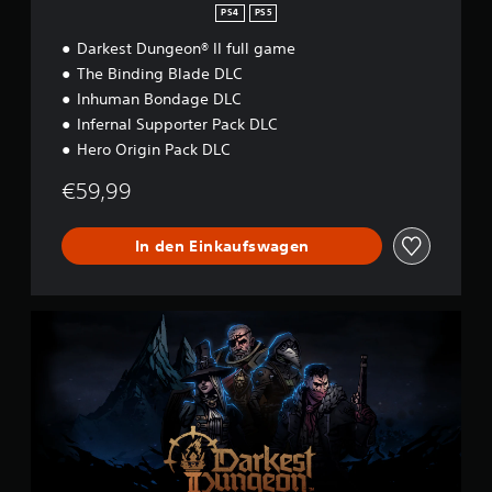
P
PS4
PS5
S
Darkest Dungeon® II full game
4
&
The Binding Blade DLC
P
Inhuman Bondage DLC
S
Infernal Supporter Pack DLC
5
Hero Origin Pack DLC
€59,99
In den Einkaufswagen
E
d
i
t
i
o
n
„
V