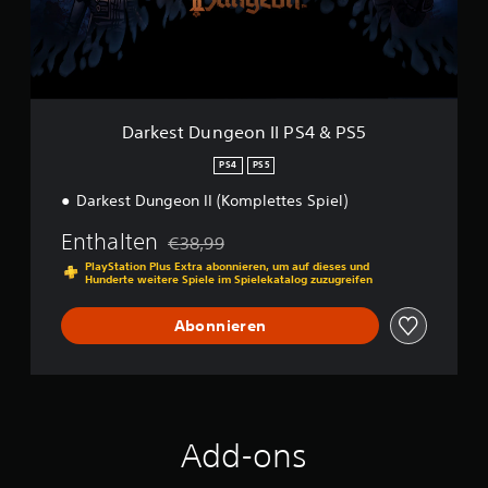
D
u
n
g
e
o
n
Darkest Dungeon II PS4 & PS5
I
I
PS4
PS5
P
Darkest Dungeon II (Komplettes Spiel)
S
4
Enthalten
&
€38,99
Preisnachlass gegenüber dem Originalpreis
P
PlayStation Plus Extra abonnieren, um auf dieses und
S
Hunderte weitere Spiele im Spielekatalog zuzugreifen
5
Abonnieren
Add-ons