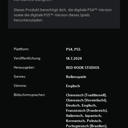
s
Dieses Produkt berechtigt dich, die digitale PS4™-Version
sowie die digitale PS5™-Version dieses Spiels
3
herunterzuladen.
2
4
1
Plattform:
PS4, PS5
Veröffentlichung:
14.7.2024
Herausgeber:
RED HOOK STUDIOS
B
Genres:
Rollenspiele
e
Stimme:
Englisch
w
Bildschirmsprachen:
Chinesisch (Traditionell),
Chinesisch (Vereinfacht),
e
Deutsch, Englisch,
Französisch (Frankreich),
r
Italienisch, Japanisch,
Koreanisch, Polnisch,
t
Portugiesisch (Brasilien),