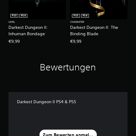
PS5
PS4
PS5
PS4
LEVEL
CHARAKTER
Darkest Dungeon II:
Darkest Dungeon II: The
Inhuman Bondage
Binding Blade
€9,99
€9,99
Bewertungen
Darkest Dungeon II PS4 & PS5
Zum Bewerten anmelden