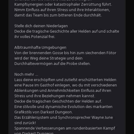
Kampfsynergien oder katastrophaler Zerrüttung führt.
n
Nimm Einfluss auf ihren Stress und ihre Interaktionen,
damit das Team bis zum bitteren Ende durchhält.
5
Stelle dich deinen Niederlagen
Decke die tragische Geschichte aller Helden auf und schalte
ihr volles Potenzial frei.
S
Albtraumhafte Umgebungen
t
Von der brennenden Gosse bis hin zum siechenden Fötor
wird der Weg deine Strategie und dein
e
Durchhaltevermögen auf die Probe stellen.
r
Noch mehr …
Lass deine erschöpften und zutiefst erschütterten Helden
n
eine Pause im Gasthof einlegen, wo du mit verschiedenen
Ablenkungen und Annehmlichkeiten Einfluss auf ihren
e
Stress und ihre Beziehungen nehmen kannst.
Decke die tragischen Geschichten der Helden auf.
Eine stilvolle und dynamische Evolution des markanten
n
Grafikstils von Darkest Dungeon.
Das Erzählersystem und Synchronsprecher Wayne June
a
sind zurück!
Spannende Verbesserungen am rundenbasierten Kampf
u
von Darkest Dungeon.