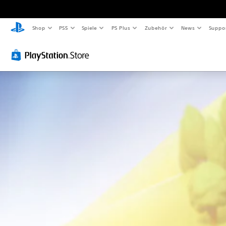
Shop
PS5
Spiele
PS Plus
Zubehör
News
Suppo