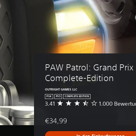
PAW Patrol: Grand Prix 
Complete-Edition
OUTRIGHT GAMES LLC
PS4
PS5
COMPLETE-EDITION
3.41
1.000 Bewert
D
u
r
€34,99
c
h
s