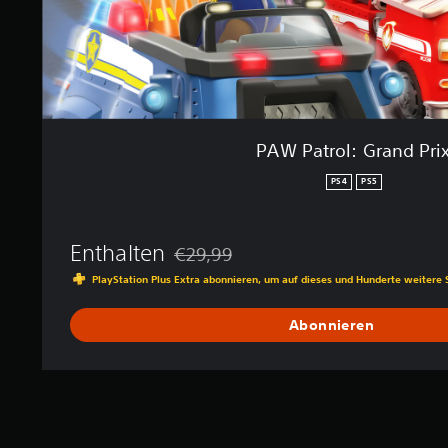
e
a
w
n
e
d
r
P
t
r
u
i
n
x
g
PAW Patrol: Grand Pri
e
n
PS4
PS5
Enthalten
€29,99
Preisnachlass gegenüber dem Originalpre
PlayStation Plus Extra abonnieren, um auf dieses und Hunderte weitere 
Abonnieren