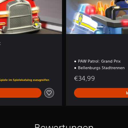
t
i
o
n
x
PAW Patrol: Grand Prix
Bellenburgs Stadtrennen
is von €29,99
€34,99
Spiele im Spielekatalog zuzugreifen
Bewertungen