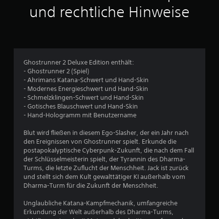
t
und rechtliche Hinweise
l
i
c
Ghostrunner 2 Deluxe Edition enthält:
- Ghostrunner 2 (Spiel)
h
- Ahrimans Katana-Schwert und Hand-Skin
- Modernes Energieschwert und Hand-Skin
e
- Schmelzklingen-Schwert und Hand-Skin
- Gotisches Blauschwert und Hand-Skin
B
- Hand-Hologramm mit Benutzername
e
Blut wird fließen in diesem Ego-Slasher, der ein Jahr nach
den Ereignissen von Ghostrunner spielt. Erkunde die
w
postapokalyptische Cyberpunk-Zukunft, die nach dem Fall
der Schlüsselmeisterin spielt, der Tyrannin des Dharma-
e
Turms, die letzte Zuflucht der Menschheit. Jack ist zurück
und stellt sich dem Kult gewalttätiger KI außerhalb vom
r
Dharma-Turm für die Zukunft der Menschheit.
t
Unglaubliche Katana-Kampfmechanik, umfangreiche
Erkundung der Welt außerhalb des Dharma-Turms,