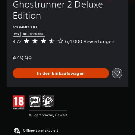
Ghostrunner 2 Deluxe 
Edition
505 GAMES S.R.L.
PS5
DELUXE EDITION
3.72
6,4.000 Bewertungen
D
u
r
€49,99
c
h
s
In den Einkaufswagen
c
h
n
i
t
t
l
i
Vulgärsprache, Gewalt
c
h
e
Offline-Spiel aktiviert
B