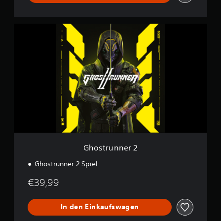
e
G
h
o
s
t
r
u
n
n
e
r
2
Ghostrunner 2
Ghostrunner 2 Spiel
€39,99
In den Einkaufswagen