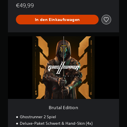
€49,99
In den Einkaufswagen
B
r
u
t
a
l
E
d
i
t
i
o
n
Brutal Edition
Ghostrunner 2 Spiel
Deluxe-Paket Schwert & Hand-Skin (4x)