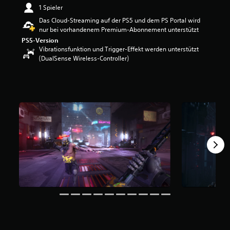
e
1 Spieler
w
Das Cloud-Streaming auf der PS5 und dem PS Portal wird
e
nur bei vorhandenem Premium-Abonnement unterstützt
r
PS5-Version
t
Vibrationsfunktion und Trigger-Effekt werden unterstützt
u
(DualSense Wireless-Controller)
n
g
:
3
.
7
2
v
o
n
5
S
t
e
r
n
e
n