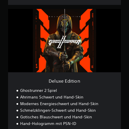
D
e
l
u
x
e
E
d
i
t
i
o
n
Deluxe Edition
Ghostrunner 2 Spiel
Ahrimans Schwert und Hand-Skin
Modernes Energieschwert und Hand-Skin
Schmelzklingen-Schwert und Hand-Skin
Gotisches Blauschwert und Hand-Skin
Hand-Hologramm mit PSN-ID