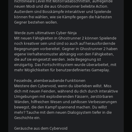
u
nichtlineare Level mit Motorradabschnitten, aufregende
neuen Modi und die aus Ghostrunner beliebte Action.
Außerdem sind Bosskämpfe interaktiver und Spielende
n
können frei wählen, wie sie Kämpfe gegen die härtesten
Gegner bestehen wollen.
g
Werde zum ultimativen Cyber-Ninja
:
Mit neuen Fähigkeiten in Ghostrunner 2 können Spielende
noch kreativer sein und sind so auch auf herausfordernde
3
Begegnungen vorbereitet. Gegner in Ghostrunner 2 haben
eigene Verhaltensmuster abhängig von den Fähigkeiten,
.
die auf sie eingesetzt werden. Jede Begegnung ist
einzigartig. Das Fortschrittsystem wurde überarbeitet, mit
7
mehr Möglichkeiten für benutzerdefiniertes Gameplay.
2
Fesselnde, atemberaubende Funktionen
Meistere den Cybervoid, wenn du überleben willst. Miss
v
dich mit neuen Feinden, während du dich durch interaktive
Umgebungen mit explodierenden Fässern, zerstörbaren
o
Wänden, hilfreichen Wesen und zahllosen Verbesserungen
bewegst, die den Kampf spannend machen. Du willst
n
mehr? Tauche mit dem neuen Dialogsystem tiefer in die
Geschichte ein.
5
Geräusche aus dem Cybervoid