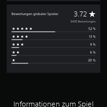
D
3.72
Bewertungen globaler Spieler
u
6430 Bewertungen
52 %
r
13 %
c
9 %
h
6 %
s
20 %
c
h
n
i
t
Informationen zum Spiel