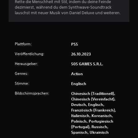
Rette die Menschheit mit Stil, indem du deine Feinde
dezimierst, während du dem Synthwave-Soundtrack
S
lauschst mit neuer Musik von Daniel Deluxe und weiteren.
t
e
Plattform:
PS5
r
Veröffentlichung:
26.10.2023
n
Herausgeber:
505 GAMES S.R.L.
e
Genres:
Action
n
Stimme:
Englisch
a
Bildschirmsprachen:
Chinesisch (Traditionell),
Chinesisch (Vereinfacht),
u
Deutsch, Englisch,
Französisch (Frankreich),
s
Italienisch, Koreanisch,
Polnisch, Portugiesisch
6
(Portugal), Russisch,
Spanisch, Ukrainisch