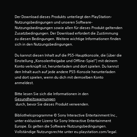
4
3
Der Download dieses Produkts unterliegt den PlayStation-
0
Nutzungsbedingungen und unseren Software-
Nutzungsbedingungen sowie allen für dieses Produkt geltenden 
Zusatzbedingungen. Der Download erfordert die Zustimmung 
zu diesen Bedingungen. Weitere wichtige Informationen finden 
B
sich in den Nutzungsbedingungen.
e
Du kannst diesen Inhalt auf die PS5-Hauptkonsole, die (über die 
Einstellung „Konsolenfreigabe und Offline-Spiel“) mit deinem 
Konto verknüpft ist, herunterladen und dort spielen. Du kannst 
w
den Inhalt auch auf jede andere PS5-Konsole herunterladen 
und dort spielen, wenn du dich mit demselben Konto 
e
anmeldest.
r
Bitte lesen Sie sich die Informationen in den 
Gesundheitswarnungen
t
 durch, bevor Sie dieses Produkt verwenden.
u
Bibliotheksprogramme © Sony Interactive Entertainment Inc., 
unter exklusiver Lizenz für Sony Interactive Entertainment 
n
Europe. Es gelten die Software-Nutzungsbedingungen. 
Vollständige Nutzungsrechte unter eu.playstation.com/legal.
g