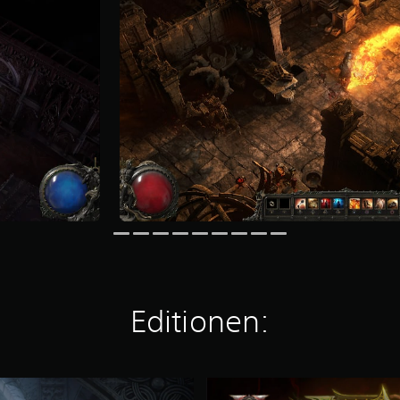
Editionen:
P