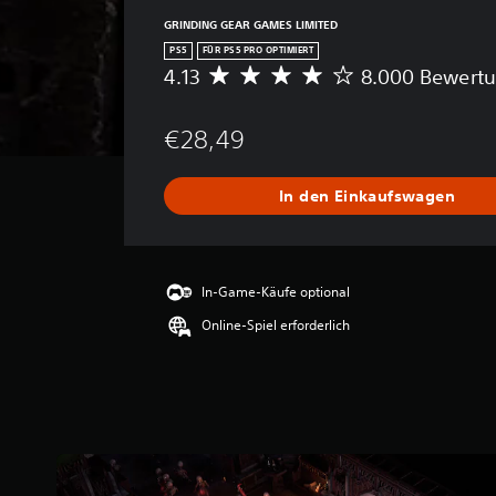
GRINDING GEAR GAMES LIMITED
PS5
FÜR PS5 PRO OPTIMIERT
4.13
8.000 Bewert
D
u
r
€28,49
c
h
s
In den Einkaufswagen
c
h
n
i
t
In-Game-Käufe optional
t
Online-Spiel erforderlich
l
i
c
h
e
B
e
w