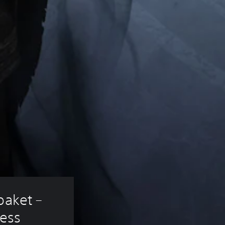
paket – 
cess