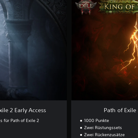
a
t
h
o
f
E
x
i
l
e
2
G
r
ü
n
d
e
r
p
xile 2 Early Access
Path of Exil
a
k
s für Path of Exile 2
1000 Punkte
e
Zwei Rüstungssets
t
Zwei Rückenzusätze
–