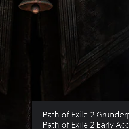
e
n
.
Path of Exile 2 Gründer
Path of Exile 2 Early Ac