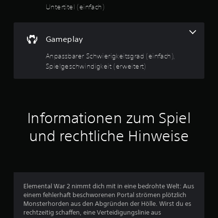
e
Untertitel (einfach)
n
w
s
t
e
d
Gameplay
i
r
e
Anpassbarer Schwierigkeitsgrad (einfach),
G
Spielgeschwindigkeit (erweitert)
e
t
s
c
u
h
w
n
i
Informationen zum Spiel
n
g
d
und rechtliche Hinweise
i
:
g
k
2
e
i
.
t
Elemental War 2 nimmt dich mit in eine bedrohte Welt: Aus
d
einem fehlerhaft beschworenen Portal strömen plötzlich
9
e
Monsterhorden aus den Abgründen der Hölle. Wirst du es
s
rechtzeitig schaffen, eine Verteidigungslinie aus
2
S