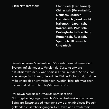
u
Bildschirmsprachen:
Chinesisch (Traditionell),
Chinesisch (Vereinfacht),
n
Deutsch, Englisch,
Französisch (Frankreich),
g
Italienisch, Japanisch,
Koreanisch, Polnisch,
e
Portugiesisch (Brasilien),
Rumänisch, Russisch,
n
Spanisch, Ukrainisch,
Ungarisch
Damit du dieses Spiel auf der PS5 spielen kannst, muss dein 
System auf die neueste Version der Systemsoftware 
aktualisiert werden. Zwar ist dieses Spiel auf der PS5 spielbar, 
aber einige Funktionen, die auf der PS4 verfügbar sind, sind hier 
möglicherweise nicht vorhanden. Ausführliche Informationen 
hierzu findest du unter PlayStation.com/bc.
Der Download dieses Produkts unterliegt den 
Nutzungsbedingungen von PlayStation Network und unseren 
Software-Nutzungsbedingungen sowie allen für dieses Produkt 
geltenden Zusatzbedingungen. Der Download erfordert die 