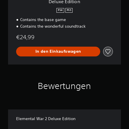
f
Deluxe Edition
ü
PS4
PS5
r
d
Contains the base game
e
Contains the wonderful soundtrack
n
S
€24,99
c
h
w
In den Einkaufswagen
i
e
r
i
g
k
Bewertungen
e
i
t
s
g
r
a
Elemental War 2 Deluxe Edition
d
a