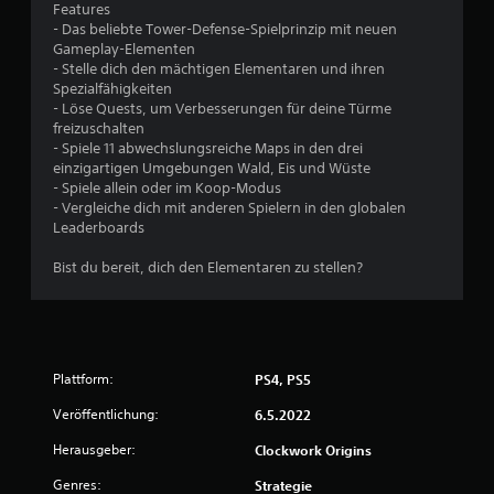
Features
a
- Das beliebte Tower-Defense-Spielprinzip mit neuen
Gameplay-Elementen
u
- Stelle dich den mächtigen Elementaren und ihren
Spezialfähigkeiten
s
- Löse Quests, um Verbesserungen für deine Türme
freizuschalten
8
- Spiele 11 abwechslungsreiche Maps in den drei
einzigartigen Umgebungen Wald, Eis und Wüste
- Spiele allein oder im Koop-Modus
8
- Vergleiche dich mit anderen Spielern in den globalen
Leaderboards
Bist du bereit, dich den Elementaren zu stellen?
B
e
w
Plattform:
PS4, PS5
e
Veröffentlichung:
6.5.2022
r
Herausgeber:
Clockwork Origins
t
Genres:
Strategie