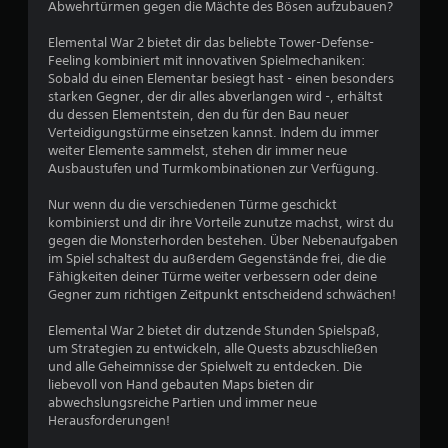
Abwehrtürmen gegen die Mächte des Bösen aufzubauen?
p
v
i
Elemental War 2 bietet dir das beliebte Tower-Defense-
e
Feeling kombiniert mit innovativen Spielmechaniken:
o
l
Sobald du einen Elementar besiegt hast - einen besonders
s
starken Gegner, der dir alles abverlangen wird -, erhältst
n
i
du dessen Elementstein, den du für den Bau neuer
n
Verteidigungstürme einsetzen kannst. Indem du immer
5
s
weiter Elemente sammelst, stehen dir immer neue
g
Ausbaustufen und Turmkombinationen zur Verfügung.
e
s
Nur wenn du die verschiedenen Türme geschickt
S
a
kombinierst und dir ihre Vorteile zunutze machst, wirst du
m
gegen die Monsterhorden bestehen. Über Nebenaufgaben
t
t
im Spiel schaltest du außerdem Gegenstände frei, die die
a
Fähigkeiten deiner Türme weiter verbessern oder deine
e
b
Gegner zum richtigen Zeitpunkt entscheidend schwächen!
s
r
e
Elemental War 2 bietet dir dutzende Stunden Spielspaß,
n
um Strategien zu entwickeln, alle Quests abzuschließen
k
n
und alle Geheimnisse der Spielwelt zu entdecken. Die
e
liebevoll von Hand gebauten Maps bieten dir
n
e
abwechslungsreiche Partien und immer neue
.
Herausforderungen!
n