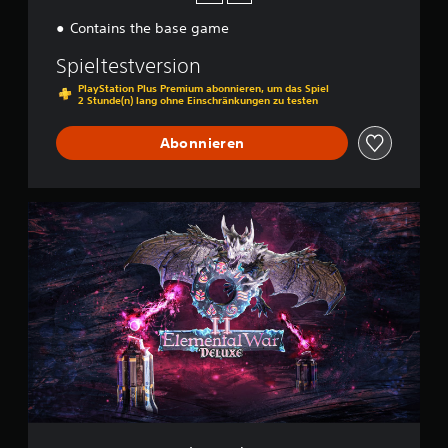
n
,
Contains the base game
i
n
Spieltestversion
d
PlayStation Plus Premium abonnieren, um das Spiel
e
2 Stunde(n) lang ohne Einschränkungen zu testen
m
d
Abonnieren
u
e
i
n
D
a
e
n
l
d
u
e
x
r
e
e
E
s
d
P
i
r
t
e
i
s
o
e
n
t