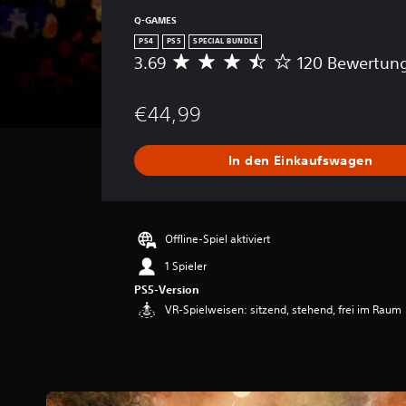
Q-GAMES
PS4
PS5
SPECIAL BUNDLE
3.69
120 Bewertun
D
u
r
€44,99
c
h
s
In den Einkaufswagen
c
h
n
i
t
Offline-Spiel aktiviert
t
1 Spieler
l
i
PS5-Version
c
VR-Spielweisen: sitzend, stehend, frei im Raum
h
e
B
e
w