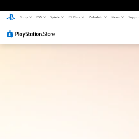
Shop
PS5
Spiele
PS Plus
Zubehör
News
Suppo