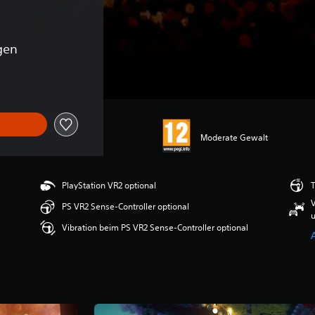
gen
Moderate Gewalt
PlayStation VR2 optional
T
V
PS VR2 Sense-Controller optional
u
Vibration beim PS VR2 Sense-Controller optional