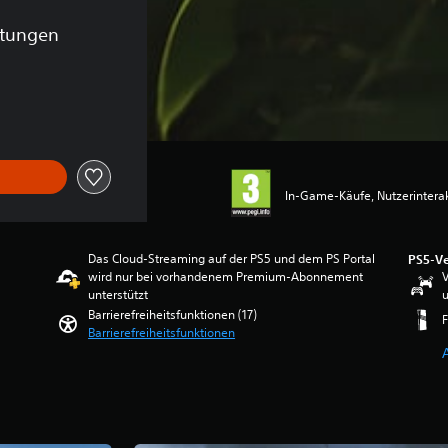
rtungen
iginalpreis von €99,99
In-Game-Käufe, Nutzerintera
Das Cloud-Streaming auf der PS5 und dem PS Portal
PS5-Ve
wird nur bei vorhandenem Premium-Abonnement
V
unterstützt
u
Barrierefreiheitsfunktionen (17)
F
Barrierefreiheitsfunktionen