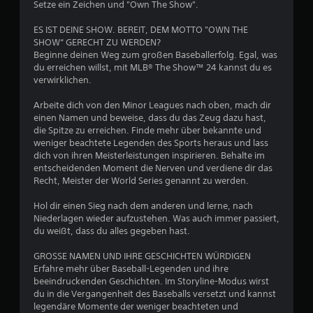
u
Setze ein Zeichen und "Own The Show".
ES IST DEINE SHOW. BEREIT, DEM MOTTO "OWN THE
n
SHOW“ GERECHT ZU WERDEN?
Beginne deinen Weg zum großen Baseballerfolg. Egal, was
g
du erreichen willst, mit MLB® The Show™ 24 kannst du es
verwirklichen.
:
Arbeite dich von den Minor Leagues nach oben, mach dir
3
einen Namen und beweise, dass du das Zeug dazu hast,
die Spitze zu erreichen. Finde mehr über bekannte und
.
weniger beachtete Legenden des Sports heraus und lass
dich von ihren Meisterleistungen inspirieren. Behalte im
6
entscheidenden Moment die Nerven und verdiene dir das
Recht, Meister der World Series genannt zu werden.
4
Hol dir einen Sieg nach dem anderen und lerne, nach
v
Niederlagen wieder aufzustehen. Was auch immer passiert,
du weißt, dass du alles gegeben hast.
o
GROSSE NAMEN UND IHRE GESCHICHTEN WÜRDIGEN
n
Erfahre mehr über Baseball-Legenden und ihre
beeindruckenden Geschichten. Im Storyline-Modus wirst
5
du in die Vergangenheit des Baseballs versetzt und kannst
legendäre Momente der weniger beachteten und