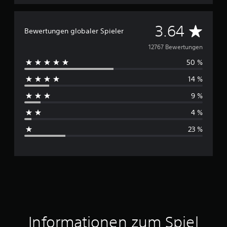
D
3.64
Bewertungen globaler Spieler
u
12767 Bewertungen
50 %
r
14 %
c
9 %
h
4 %
s
23 %
c
h
n
i
t
Informationen zum Spiel