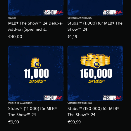
OBJEKT
VIRTUELLE WÄHRUNG
MLB® The Show™ 24 Deluxe-
Stubs™ (1.000) für MLB® The
Add-on (Spiel nicht
Show™ 24
enthalten)
€40,00
€1,19
VIRTUELLE WÄHRUNG
VIRTUELLE WÄHRUNG
Stubs™ (11.000) für MLB®
Stubs™ (150.000) für MLB®
The Show™ 24
The Show™ 24
€9,99
€99,99