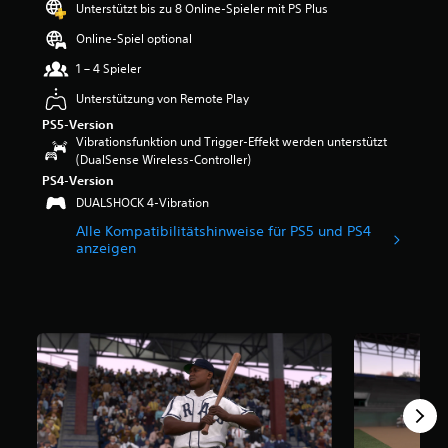
Unterstützt bis zu 8 Online-Spieler mit PS Plus
w
e
Online-Spiel optional
r
1 – 4 Spieler
t
u
Unterstützung von Remote Play
n
PS5-Version
g
Vibrationsfunktion und Trigger-Effekt werden unterstützt
:
(DualSense Wireless-Controller)
3
.
PS4-Version
6
DUALSHOCK 4-Vibration
4
Alle Kompatibilitätshinweise für PS5 und PS4
v
anzeigen
o
n
5
S
t
e
r
n
e
n