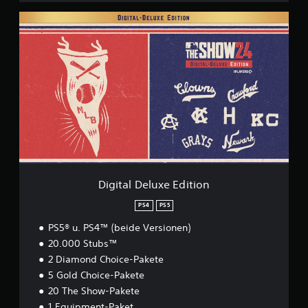
D
i
g
i
t
a
l
D
e
l
u
x
e
E
Digital Deluxe Edition
d
i
PS4
PS5
t
PS5® u. PS4™ (beide Versionen)
i
o
20.000 Stubs™
n
2 Diamond Choice-Pakete
5 Gold Choice-Pakete
20 The Show-Pakete
1 Equipment-Paket