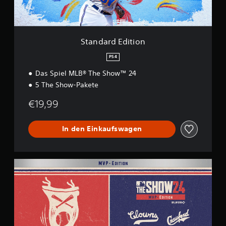
d
i
t
i
o
Standard Edition
n
PS4
Das Spiel MLB® The Show™ 24
5 The Show-Pakete
€19,99
In den Einkaufswagen
M
V
P
E
d
i
t