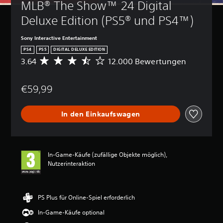
MLB® The Show™ 24 Digital 
Deluxe Edition (PS5® und PS4™)
Sony Interactive Entertainment
PS4
PS5
DIGITAL DELUXE EDITION
3.64
12.000 Bewertungen
D
u
r
€59,99
c
h
s
In den Einkaufswagen
c
h
n
i
t
In-Game-Käufe (zufällige Objekte möglich),
t
Nutzerinteraktion
l
i
c
h
PS Plus für Online-Spiel erforderlich
e
In-Game-Käufe optional
B
e