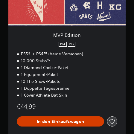
i
o
n
MVP Edition
PS4
PS5
PS5® u. PS4™ (beide Versionen)
10.000 Stubs™
1 Diamond Choice-Paket
1 Equipment-Paket
10 The Show-Pakete
1 Doppelte Tagesprämie
1 Cover Athlete Bat Skin
€44,99
In den Einkaufswagen