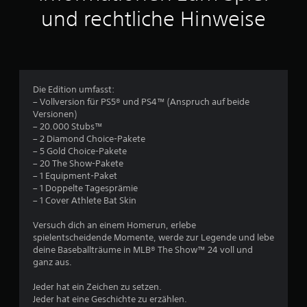
t
und rechtliche Hinweise
l
i
c
Die Edition umfasst:
– Vollversion für PS5® und PS4™ (Anspruch auf beide
h
Versionen)
– 20.000 Stubs™
e
– 2 Diamond Choice-Pakete
– 5 Gold Choice-Pakete
B
– 20 The Show-Pakete
– 1 Equipment-Paket
e
– 1 Doppelte Tagesprämie
– 1 Cover Athlete Bat Skin
w
Versuch dich an einem Homerun, erlebe
e
spielentscheidende Momente, werde zur Legende und lebe
deine Baseballträume in MLB® The Show™ 24 voll und
r
ganz aus.
t
Jeder hat ein Zeichen zu setzen.
Jeder hat eine Geschichte zu erzählen.