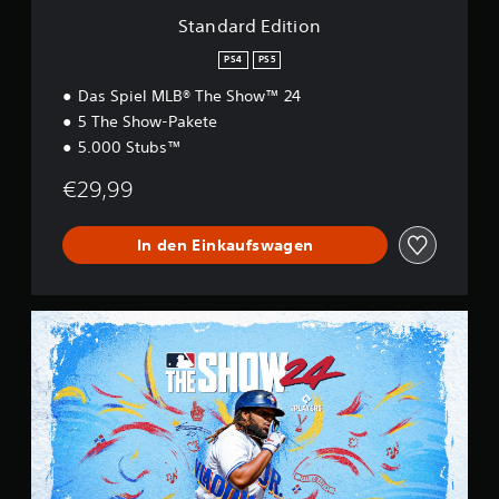
o
Standard Edition
n
PS4
PS5
Das Spiel MLB® The Show™ 24
5 The Show-Pakete
5.000 Stubs™
€29,99
In den Einkaufswagen
S
t
a
n
d
a
r
d
E