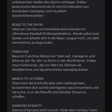
unbekannten Helden des Sports verfolgen. Erlebe
bedeutsame Momente durch eine Kombination aus
S
fesselndem Gameplay und visuellem
Geschichtenerzählen.*
t
ROAD TO THE SHOW
e
Setze ein Zeichen und entwickle deine Karriere im
ultimativen Baseball-Rollenspielerlebnis. Werde selbst zum
r
Spieler und arbeite dich in die Major League hoch, um dein
Vermächtnis zu begründen.
n
FRANCHISE
e
Baue im Franchise-Modus ein Team auf, manage es und
führe es Jahr für Jahr zu Ruhm in der World Series. Erlebe
neue Funktionen, die von März bis Oktober ein
n
detaillierteres und dynamischeres Gameplay bieten.
a
MARCH TO OCTOBER
Übernimm die Kontrolle über dein Lieblingsteam,
u
konzentriere dich auf die wichtigsten Saisonmomente und
versuche, es in die Playoffs und darüber hinaus zu
s
schaffen.
1
DIAMOND DYNASTY
Diamond Dynasty kehrt zurück: Stelle dein Fantasy-Team