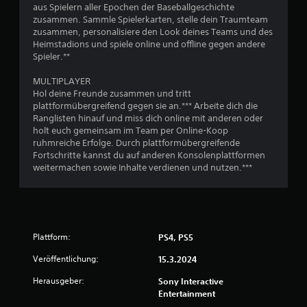
2
aus Spielern aller Epochen der Baseballgeschichte
zusammen. Sammle Spielerkarten, stelle dein Traumteam
7
zusammen, personalisiere den Look deines Teams und des
Heimstadions und spiele online und offline gegen andere
6
Spieler.**
7
MULTIPLAYER
Hol deine Freunde zusammen und tritt
plattformübergreifend gegen sie an.*** Arbeite dich die
Ranglisten hinauf und miss dich online mit anderen oder
B
holt euch gemeinsam im Team per Online-Koop
ruhmreiche Erfolge. Durch plattformübergreifende
e
Fortschritte kannst du auf anderen Konsolenplattformen
weitermachen sowie Inhalte verdienen und nutzen.***
w
e
r
Plattform:
PS4, PS5
t
Veröffentlichung:
15.3.2024
u
Herausgeber:
Sony Interactive
Entertainment