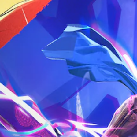
e
u
r
s
c
i
a
e
a
u
s
l
s
t
s
f
a
e
a
t
u
u
n
n
o
l
d
t
y
m
l
i
e
t
i
y
o
d
i
s
s
v
i
m
e
u
o
n
e
t
b
l
a
.
h
t
u
l
e
i
m
a
g
t
T
e
r
a
l
u
s
g
m
e
.
t
e
e
d
r
o
c
.
f
o
r
M
o
n
i
o
n
L
t
a
n
t
r
a
l
o
s
o
r
R
A
i
l
g
z