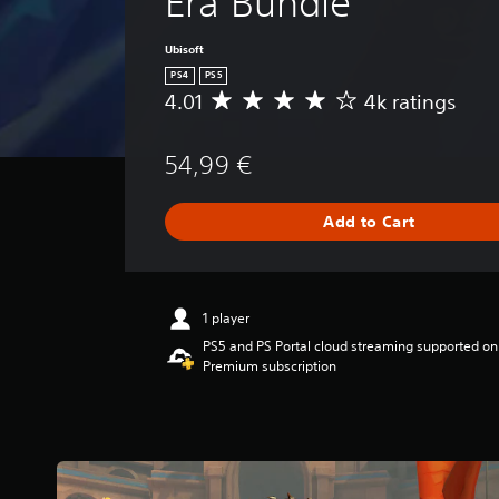
Era Bundle
a
n
n
u
p
n
t
a
d
e
i
s
t
Ubisoft
o
a
n
i
a
n
PS4
PS5
k
v
z
n
'
4.01
4k ratings
e
A
e
e
y
t
r
v
r
t
t
n
.
e
t
o
i
e
54,99 €
r
t
h
m
e
a
h
e
e
d
g
e
l
.
t
Add to Cart
e
h
p
o
r
o
m
r
G
a
r
a
e
t
a
i
k
l
i
1 player
z
m
e
y
n
o
e
PS5 and PS Portal cloud streaming supported on
t
o
g
n
Premium subscription
h
n
P
4
t
e
u
a
.
a
m
n
u
0
l
e
d
1
s
a
a
e
s
n
i
s
r
t
d
n
i
s