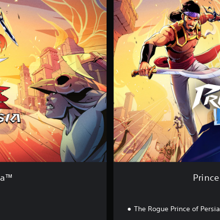
r
i
n
c
e
o
f
P
e
r
s
i
a
™
-
N
e
w
E
sia™
Prince
r
a
B
The Rogue Prince of Persi
u
n