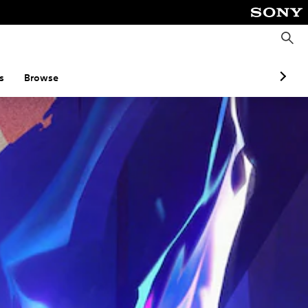
S
e
a
r
c
s
Browse
h