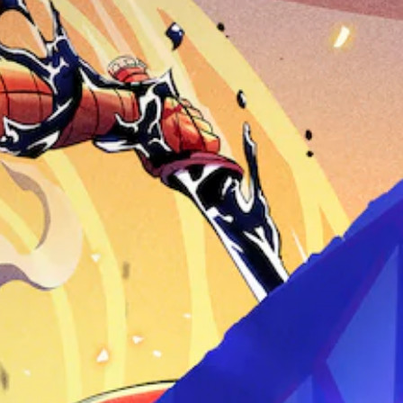
d
)
g
u
n
s
c
(
S
t
-
a
A
p
u
u
n
o
d
r
p
r
k
v
n
d
e
e
d
a
i
v
n
o
s
n
i
d
w
p
e
c
i
n
l
w
e
a
a
a
t
d
l
n
y
h
o
)
d
(
e
g
m
H
g
Y
u
u
U
a
o
e
t
D
m
u
i
e
)
e
c
n
i
t
c
a
t
n
e
o
n
h
d
x
n
f
e
i
t
t
u
g
v
i
r
l
a
i
s
o
l
m
d
p
l
y