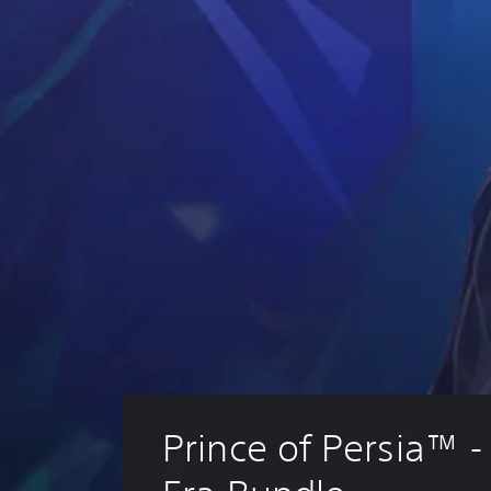
t
C
e
p
e
p
r
p
o
r
u
e
l
l
s
t
s
a
o
i
t
e
y
o
u
o
n
t
b
r
n
t
u
e
A
(
e
t
t
l
d
A
o
h
u
r
t
d
e
s
i
e
v
s
i
a
a
r
a
n
l
m
n
n
g
i
e
a
c
a
n
f
t
e
l
f
r
a
o
i
d
o
r
r
v
)
m
g
m
e
e
Y
e
a
a
s
o
Prince of Persia™ 
r
t
c
u
f
i
Y
h
c
o
o
o
s