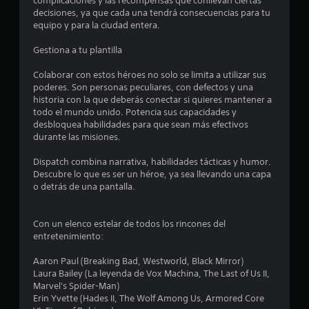
complicaciones y las recompensas que conllevan ciertas
é
o
g
decisiones, ya que cada una tendrá consecuencias para tu
n
l
r
a
equipo y para la ciudad entera.
e
d
r
s
d
s
a
Gestiona a tu plantilla
p
i
t
o
e
n
Colaborar con estos héroes no solo se limita a utilizar sus
s
o
n
poderes. Son personas peculiares, con defectos y una
i
r
5
e
historia con la que deberás conectar si quieres mantener a
b
i
c
todo el mundo unido. Potencia sus capacidades y
l
o
3
e
desbloquea habilidades para que sean más efectivos
e
s
s
durante las misiones.
c
d
4
i
a
e
d
Dispatch combina narrativa, habilidades tácticas y humor.
m
a
4
c
Descubre lo que es ser un héroe, ya sea llevando una capa
b
d
o
o detrás de una pantalla.
i
d
7
a
n
e
r
t
u
c
Con un elenco estelar de todos los rincones del
l
r
s
entretenimiento:
o
o
a
a
s
l
r
Aaron Paul (Breaking Bad, Westworld, Black Mirror)
c
e
l
Laura Bailey (La leyenda de Vox Machina, The Last of Us II,
o
l
s
o
Marvel's Spider-Man)
l
s
Erin Yvette (Hades II, The Wolf Among Us, Armored Core
o
i
P
c