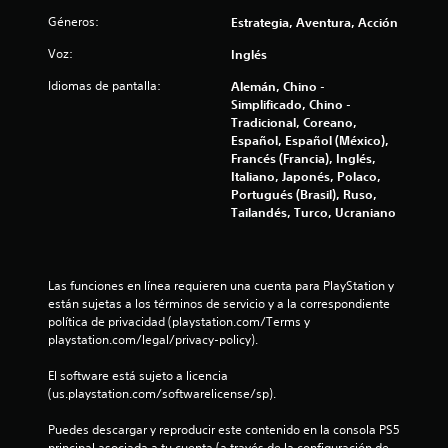
á
e
p
Géneros:
Estrategia, Aventura, Acción
s
l
u
f
j
Voz:
Inglés
e
á
u
d
c
e
Idiomas de pantalla:
Alemán, Chino -
i
e
g
Simplificado, Chino -
l
o
j
Tradicional, Coreano,
d
e
u
Español, Español (México),
i
n
g
Francés (Francia), Inglés,
f
c
a
Italiano, Japonés, Polaco,
e
u
Portugués (Brasil), Ruso,
r
r
a
Tailandés, Turco, Ucraniano
s
e
l
i
n
q
n
c
u
i
c
i
Las funciones en línea requieren una cuenta para PlayStation y 
a
e
o
están sujetas a los términos de servicio y a la correspondiente 
r
r
n
política de privacidad (playstation.com/Terms y 
l
m
t
playstation.com/legal/privacy-policy).
o
o
r
s
m
El software está sujeto a licencia 
o
.
e
(us.playstation.com/softwarelicense/sp).
l
n
e
t
Puedes descargar y reproducir este contenido en la consola PS5 
C
s
o
principal asociada a tu cuenta (a través de la configuración de 