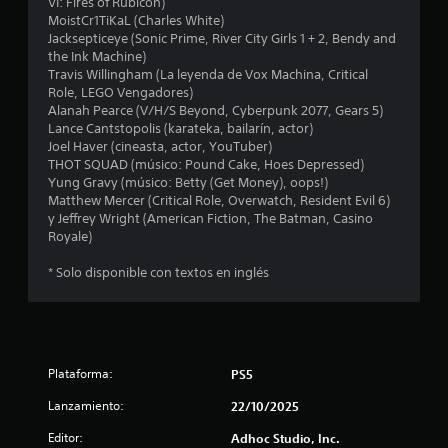
VI: Fires of Rubicon)
r
u
o
MoistCr1TiKaL (Charles White)
e
e
f
n
Jacksepticeye (Sonic Prime, River City Girls 1 + 2, Bendy and
s
d
t
the Ink Machine)
i
e
i
r
Travis Willingham (La leyenda de Vox Machina, Critical
m
s
o
Role, LEGO Vengadores)
p
r
c
l
Alanah Pearce (V/H/S Beyond, Cyberpunk 2077, Gears 5)
o
e
e
Lance Cantstopolis (karateka, bailarín, actor)
r
v
a
s
Joel Haver (cineasta, actor, YouTuber)
t
i
d
THOT SQUAD (músico: Pound Cake, Hoes Depressed)
a
s
c
e
Yung Gravy (músico: Betty (Get Money), oops!)
n
a
m
Matthew Mercer (Critical Role, Overwatch, Resident Evil 6)
t
r
i
o
y Jeffrey Wright (American Fiction, The Batman, Casino
e
l
v
Royale)
s
o
o
i
p
s
m
* Solo disponible con textos en inglés
a
c
n
i
r
o
e
a
n
e
n
q
t
t
u
r
s
o
e
o
Plataforma:
PS5
.
s
l
e
e
Lanzamiento:
22/10/2025
a
s
S
m
d
Editor:
Adhoc Studio, Inc.
e