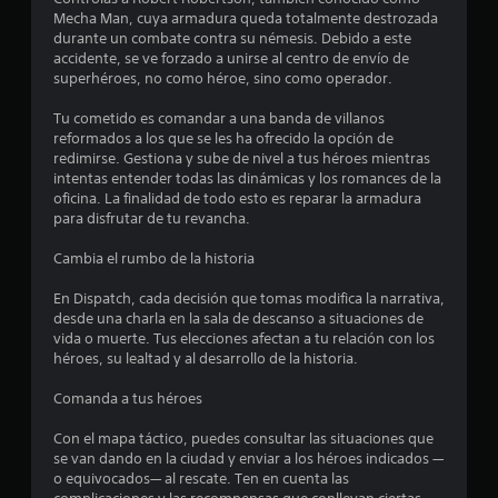
e
d
l
Mecha Man, cuya armadura queda totalmente destrozada
o
e
l
e
durante un combate contra su némesis. Debido a este
s
u
accidente, se ve forzado a unirse al centro de envío de
c
s
n
l
superhéroes, no como héroe, sino como operador.
o
d
l
l
e
í
a
Tu cometido es comandar a una banda de villanos
o
m
m
reformados a los que se les ha ofrecido la opción de
r
o
i
s
redimirse. Gestiona y sube de nivel a tus héroes mientras
e
t
v
intentas entender todas las dinámicas y los romances de la
s
e
i
oficina. La finalidad de todo esto es reparar la armadura
p
e
d
m
para disfrutar de tu revancha.
a
e
i
r
n
t
Cambia el rumbo de la historia
a
e
i
j
u
n
e
En Dispatch, cada decisión que tomas modifica la narrativa,
u
t
m
desde una charla en la sala de descanso a situaciones de
g
n
o
p
vida o muerte. Tus elecciones afectan a tu relación con los
a
o
P
héroes, su lealtad y al desarrollo de la historia.
r
t
)
u
,
.
e
Comanda a tus héroes
t
o
d
a
e
Con el mapa táctico, puedes consultar las situaciones que
m
R
t
s
se van dando en la ciudad y enviar a los héroes indicados —
b
e
j
o equivocados— al rescate. Ten en cuenta las
i
c
a
u