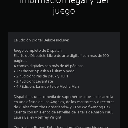
Información legal y del
s
c
e
s
i
a
juego
n
d
l
S
p
e
i
a
e
c
e
t
r
p
e
a
e
u
s
s
c
c
e
a
u
e
La Edición Digital Deluxe incluye:
r
d
l
i
n
i
e
e
e
Juego completo de Dispatch
o
c
j
n
n
El arte de Dispatch: Libro de arte digital* con más de 100
p
t
u
p
páginas
o
u
c
g
a
4 cómics digitales con más de 45 páginas
d
r
n
a
• 1.ª Edición: Splash y El último pedo
e
a
o
t
r
• 2.ª Edición: Pas de Deux y TEPT
r
.
a
s
• 3.ª Edición: Levántate
r
e
l
i
• 4.ª Edición: La muerte de Mecha Man
e
l
c
n
a
s
Dispatch es una comedia de superhéroes que se desarrolla
o
c
d
en una oficina de Los Ángeles, de los escritores y directores
n
o
e
t
de «Tales from the Borderlands» y «The Wolf Among Us».
o
n
n
Cuenta con un elenco de estrellas de la talla de Aaron Paul,
c
t
t
r
Laura Bailey y Jeffrey Wright.
e
r
r
r
o
o
Controlas a Robert Robertson, también conocido como
l