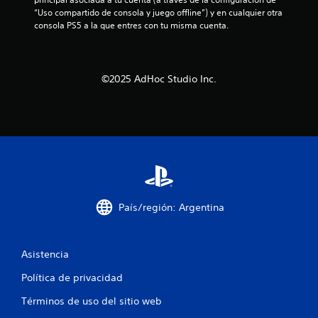
o
t
.
“Uso compartido de consola y juego offline”) y en cualquier otra 
m
á
consola PS5 a la que entres con tu misma cuenta.
o
c
R
d
t
e
i
i
c
d
l
©2025 AdHoc Studio Inc.
o
a
e
r
d
s
d
v
P
a
i
u
t
s
e
o
u
d
r
a
e
i
l
s
o
j
(
País/región: Argentina
s
u
b
d
g
á
a
e
s
r
t
Asistencia
i
s
u
c
i
Política de privacidad
t
a
n
o
)
Términos de uso del sitio web
n
r
e
P