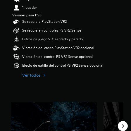
i
1 jugador
o
:
Versión para PS5
4
Se requiere PlayStation VR2
.
Se requieren controles PS VR2 Sense
7
4
Estilos de juego VR: sentado y parado
e
s
Vibración del casco PlayStation VR2 opcional
t
Vibración del control PS VR2 Sense opcional
r
e
Efecto de gatillo del control PS VR2 Sense opcional
l
l
Ver todos
a
s
d
e
c
i
n
c
o
e
s