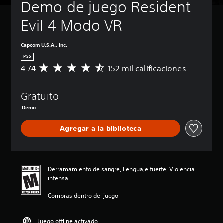
Demo de juego Resident 
Evil 4 Modo VR
Capcom U.S.A., Inc.
PS5
4.74
152 mil calificaciones
C
a
l
Gratuito
i
f
Demo
i
c
Agregar a la biblioteca
a
c
i
ó
n
Derramamiento de sangre, Lenguaje fuerte, Violencia
p
intensa
r
o
Compras dentro del juego
m
e
Juego offline activado
d