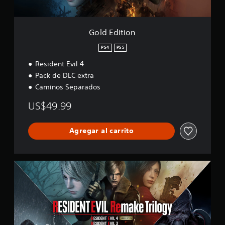
n
Gold Edition
PS4
PS5
Resident Evil 4
Pack de DLC extra
Caminos Separados
US$49.99
Agregar al carrito
R
e
m
a
k
e
T