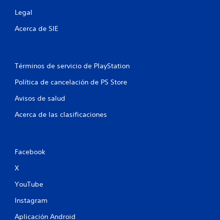
1
Legal
5
Acerca de SIE
2
2
Términos de servicio de PlayStation
6
Política de cancelación de PS Store
5
Avisos de salud
c
Acerca de las clasificaciones
a
l
Facebook
i
X
f
YouTube
Instagram
i
Aplicación Android