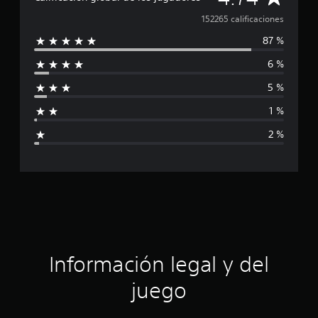
a
152265 calificaciones
87 %
l
6 %
i
5 %
f
1 %
i
2 %
c
a
c
i
ó
Información legal y del
n
juego
p