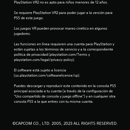
PlayStation VR2 no es apto para niños menores de 12 años.
i
Se requiere PlayStation VR2 para poder jugar a la versión para 
n
PS5 de este juego.
c
Los juegos VR pueden provocar mareo cinético en algunos 
jugadores.
o
Las funciones en línea requieren una cuenta para PlayStation y 
e
están sujetas a los términos de servicio y a la correspondiente 
política de privacidad (playstation.com/Terms y 
s
playstation.com/legal/privacy-policy).
t
El software está sujeto a licencia 
(us.playstation.com/softwarelicense/sp).
r
Puedes descargar y reproducir este contenido en la consola PS5 
e
principal asociada a tu cuenta (a través de la configuración de 
“Uso compartido de consola y juego offline”) y en cualquier otra 
l
consola PS5 a la que entres con tu misma cuenta.
l
a
©CAPCOM CO., LTD. 2005, 2023 ALL RIGHTS RESERVED.