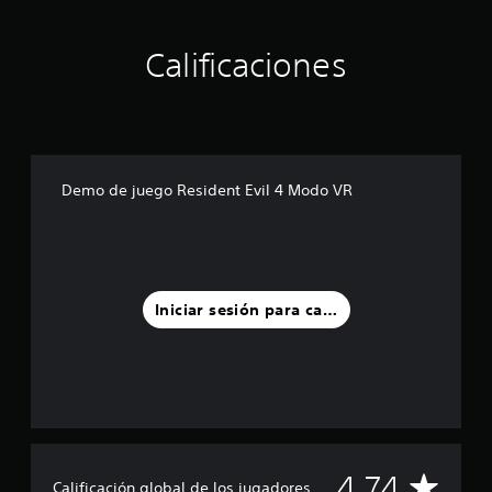
Calificaciones
Demo de juego Resident Evil 4 Modo VR
Iniciar sesión para calificar
C
4.74
Calificación global de los jugadores