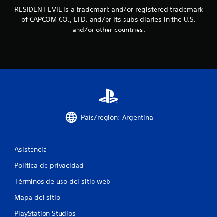
s
RESIDENT EVIL is a trademark and/or registered trademark
of CAPCOM CO., LTD. and/or its subsidiaries in the U.S.
e
and/or other countries.
n
u
n
t
o
País/región: Argentina
t
a
Asistencia
l
Política de privacidad
Términos de uso del sitio web
d
Mapa del sitio
e
PlayStation Studios