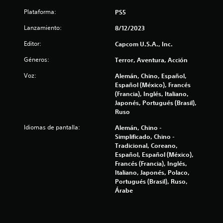
e
Plataforma:
PS5
s
Lanzamiento:
8/12/2023
Editor:
t
Capcom U.S.A., Inc.
Géneros:
Terror, Aventura, Acción
r
Voz:
Alemán, Chino, Español,
e
Español (México), Francés
(Francia), Inglés, Italiano,
l
Japonés, Portugués (Brasil),
Ruso
l
Idiomas de pantalla:
Alemán, Chino -
a
Simplificado, Chino -
Tradicional, Coreano,
s
Español, Español (México),
Francés (Francia), Inglés,
Italiano, Japonés, Polaco,
d
Portugués (Brasil), Ruso,
Árabe
e
c