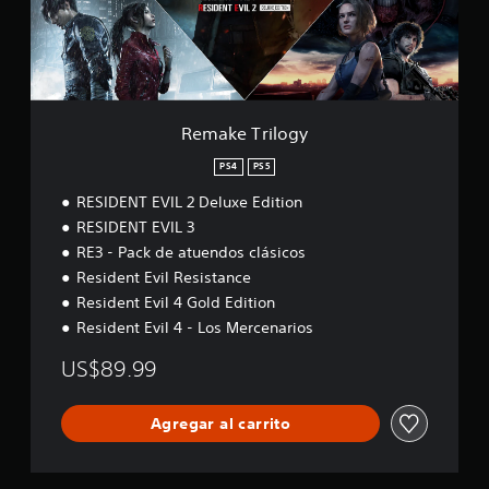
r
i
l
o
g
y
Remake Trilogy
PS4
PS5
RESIDENT EVIL 2 Deluxe Edition
RESIDENT EVIL 3
RE3 - Pack de atuendos clásicos
Resident Evil Resistance
Resident Evil 4 Gold Edition
Resident Evil 4 - Los Mercenarios
US$89.99
Agregar al carrito