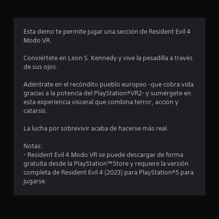
r
o
Esta demo te permite jugar una sección de Resident Evil 4
Modo VR.
m
Conviértete en Leon S. Kennedy y vive la pesadilla a través
e
de sus ojos.
d
Adéntrate en el recóndito pueblo europeo -que cobra vida
gracias a la potencia del PlayStation®VR2- y sumérgete en
i
esta experiencia visceral que combina terror, acción y
catarsis.
o
La lucha por sobrevivir acaba de hacerse más real.
:
Notas:
4
- Resident Evil 4 Modo VR se puede descargar de forma
gratuita desde la PlayStation™Store y requiere la versión
.
completa de Resident Evil 4 (2023) para PlayStation®5 para
jugarse.
7
4