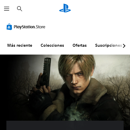
B
u
s
c
a
r
Más reciente
Colecciones
Ofertas
Suscripciones